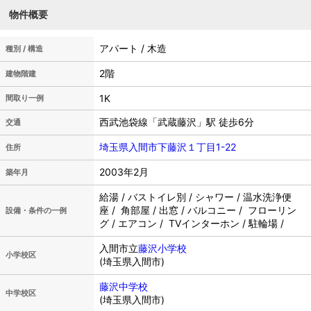
物件概要
アパート / 木造
種別 / 構造
2階
建物階建
1K
間取り一例
西武池袋線「武蔵藤沢」駅 徒歩6分
交通
埼玉県入間市下藤沢１丁目1-22
住所
2003年2月
築年月
給湯 / バストイレ別 / シャワー / 温水洗浄便
座 / 角部屋 / 出窓 / バルコニー / フローリン
設備・条件の一例
グ / エアコン / TVインターホン / 駐輪場 /
入間市立
藤沢小学校
小学校区
(埼玉県入間市)
藤沢中学校
中学校区
(埼玉県入間市)