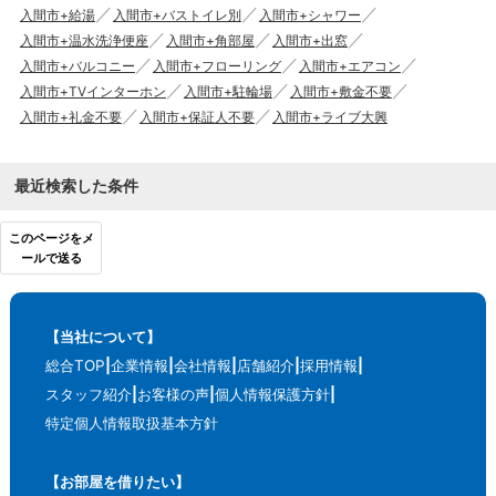
入間市+給湯
入間市+バストイレ別
入間市+シャワー
入間市+温水洗浄便座
入間市+角部屋
入間市+出窓
入間市+バルコニー
入間市+フローリング
入間市+エアコン
入間市+TVインターホン
入間市+駐輪場
入間市+敷金不要
入間市+礼金不要
入間市+保証人不要
入間市+ライブ大興
最近検索した条件
このページをメ
ールで送る
【当社について】
総合TOP
企業情報
会社情報
店舗紹介
採用情報
スタッフ紹介
お客様の声
個人情報保護方針
特定個人情報取扱基本方針
【お部屋を借りたい】