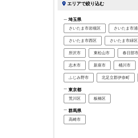
エリアで絞り込む
埼玉県
さいたま市岩槻区
さいたま市浦
さいたま市西区
さいたま市緑区
所沢市
東松山市
春日部
志木市
新座市
桶川市
ふじみ野市
北足立郡伊奈町
東京都
荒川区
板橋区
群馬県
高崎市