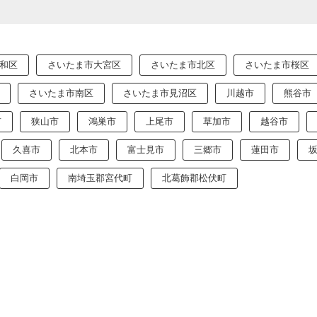
和区
さいたま市大宮区
さいたま市北区
さいたま市桜区
さいたま市南区
さいたま市見沼区
川越市
熊谷市
市
狭山市
鴻巣市
上尾市
草加市
越谷市
久喜市
北本市
富士見市
三郷市
蓮田市
白岡市
南埼玉郡宮代町
北葛飾郡松伏町