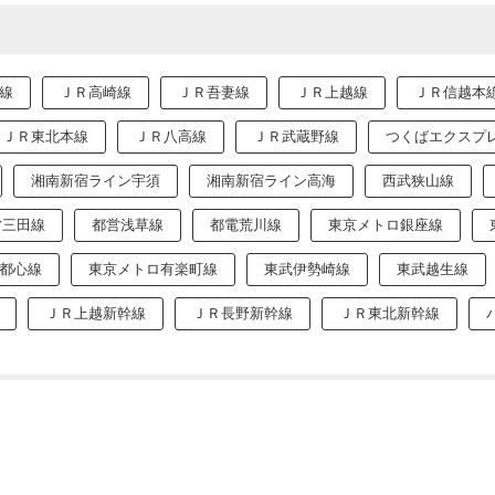
線
ＪＲ高崎線
ＪＲ吾妻線
ＪＲ上越線
ＪＲ信越本
ＪＲ東北本線
ＪＲ八高線
ＪＲ武蔵野線
つくばエクスプ
湘南新宿ライン宇須
湘南新宿ライン高海
西武狭山線
営三田線
都営浅草線
都電荒川線
東京メトロ銀座線
都心線
東京メトロ有楽町線
東武伊勢崎線
東武越生線
ＪＲ上越新幹線
ＪＲ長野新幹線
ＪＲ東北新幹線