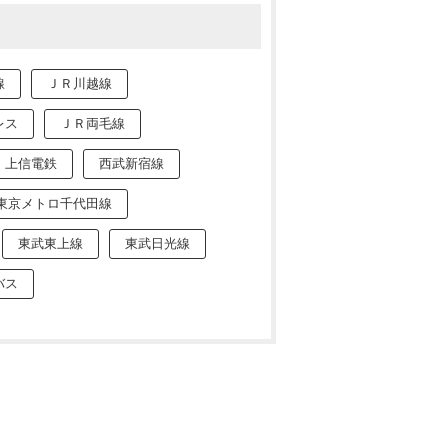
線
ＪＲ川越線
レス
ＪＲ両毛線
上信電鉄
西武新宿線
東京メトロ千代田線
東武東上線
東武日光線
バス