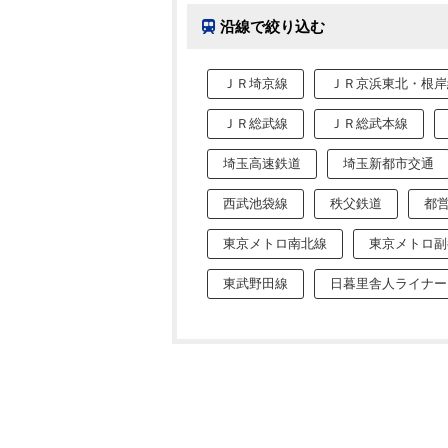
沿線で絞り込む
ＪＲ埼京線
ＪＲ京浜東北・根岸
ＪＲ総武線
ＪＲ総武本線
埼玉高速鉄道
埼玉新都市交通
西武池袋線
秩父鉄道
都
東京メトロ南北線
東京メトロ副
東武野田線
日暮里舎人ライナー