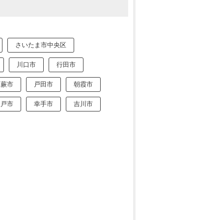
さいたま市中央区
川口市
行田市
蕨市
戸田市
朝霞市
坂戸市
幸手市
吉川市