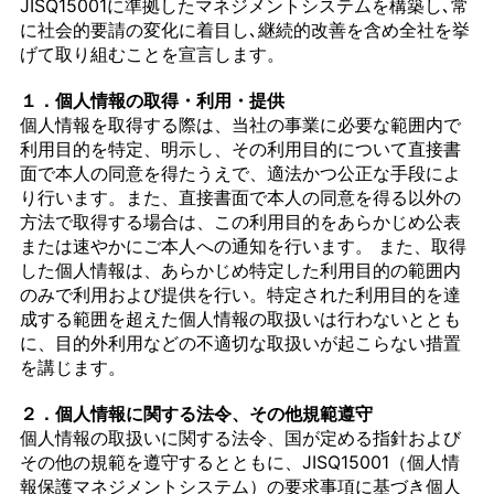
JISQ15001に準拠したマネジメントシステムを構築し､常
に社会的要請の変化に着目し､継続的改善を含め全社を挙
げて取り組むことを宣言します。
１．個人情報の取得・利用・提供
個人情報を取得する際は、当社の事業に必要な範囲内で
利用目的を特定、明示し、その利用目的について直接書
面で本人の同意を得たうえで、適法かつ公正な手段によ
り行います。また、直接書面で本人の同意を得る以外の
方法で取得する場合は、この利用目的をあらかじめ公表
または速やかにご本人への通知を行います。 また、取得
した個人情報は、あらかじめ特定した利用目的の範囲内
のみで利用および提供を行い。特定された利用目的を達
成する範囲を超えた個人情報の取扱いは行わないととも
に、目的外利用などの不適切な取扱いが起こらない措置
を講じます。
２．個人情報に関する法令、その他規範遵守
個人情報の取扱いに関する法令、国が定める指針および
その他の規範を遵守するとともに、JISQ15001（個人情
報保護マネジメントシステム）の要求事項に基づき個人