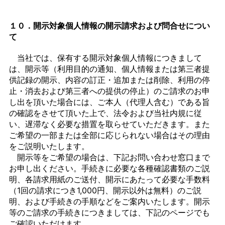
１０．開示対象個人情報の開示請求および問合せについ
て
当社では、保有する開示対象個人情報につきまして
は、開示等（利用目的の通知、個人情報または第三者提
供記録の開示、内容の訂正・追加または削除、利用の停
止・消去および第三者への提供の停止）のご請求のお申
し出を頂いた場合には、ご本人（代理人含む）である旨
の確認をさせて頂いた上で、法令および当社内規に従
い、遅滞なく必要な措置を取らせていただきます。また
ご希望の一部または全部に応じられない場合はその理由
をご説明いたします。
開示等をご希望の場合は、下記お問い合わせ窓口まで
お申し出ください。手続きに必要な各種確認書類のご説
明、各請求用紙のご送付、開示にあたって必要な手数料
（1回の請求につき1,000円、開示以外は無料）のご説
明、および手続きの手順などをご案内いたします。開示
等のご請求の手続きにつきましては、下記のページでも
ご確認いただけます。