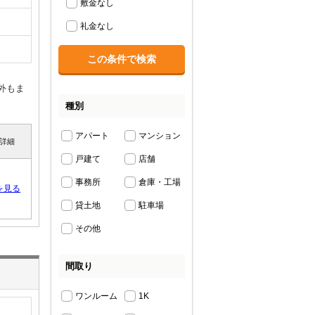
敷金なし
礼金なし
外もま
種別
アパート
マンション
詳細
戸建て
店舗
事務所
倉庫・工場
を見る
貸土地
駐車場
その他
間取り
ワンルーム
1K