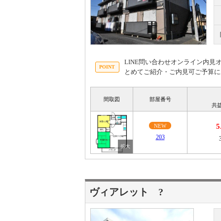
LINE問い合わせオンライン内
とめてご紹介・ご内見可ご予算に
間取図
部屋番号
共
5
NEW
203
ヴィアレット ?