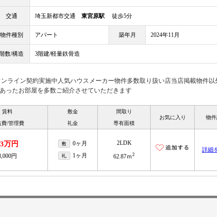
交通
埼玉新都市交通
東宮原駅
徒歩5分
物件種別
アパート
築年月
2024年11月
階数/構造
3階建/軽量鉄骨造
見オンライン契約実施中人気ハウスメーカー物件多数取り扱い店当店掲載物件以
あったお部屋を多数ご紹介させていただきます
賃料
敷金
間取り
お気に入り
物件
益費/管理費
礼金
専有面積
2LDK
13万円
0ヶ月
敷
詳細
2
1ヶ月
8,000円
礼
62.87ｍ