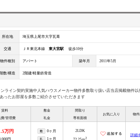
所在地
埼玉県上尾市大字瓦葺
交通
ＪＲ東北本線
東大宮駅
徒歩10分
物件種別
アパート
築年月
2011年5月
階数/構造
2階建/軽量鉄骨造
見オンライン契約実施中人気ハウスメーカー物件多数取り扱い店当店掲載物件以
あったお部屋を多数ご紹介させていただきます
賃料
敷金
間取り
お気に入り
物件
益費/管理費
礼金
専有面積
2LDK
1.5万円
0ヶ月
敷
詳細
2
1ヶ月
8,000円
礼
72.25ｍ