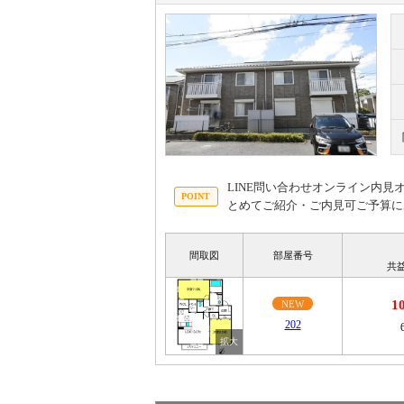
LINE問い合わせオンライン内
とめてご紹介・ご内見可ご予算に
間取図
部屋番号
共
1
NEW
202