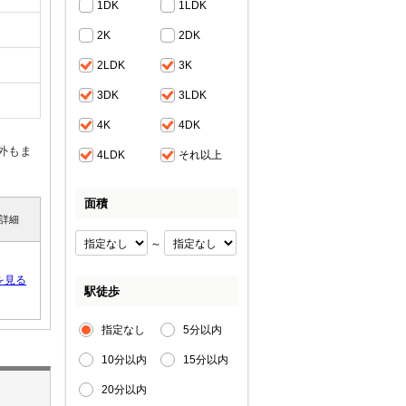
1DK
1LDK
2K
2DK
2LDK
3K
3DK
3LDK
4K
4DK
外もま
4LDK
それ以上
面積
詳細
～
を見る
駅徒歩
指定なし
5分以内
10分以内
15分以内
20分以内