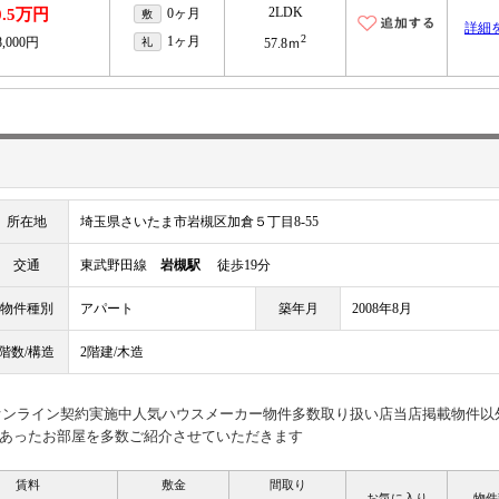
2LDK
0.5万円
0ヶ月
敷
詳細
2
1ヶ月
8,000円
礼
57.8ｍ
所在地
埼玉県さいたま市岩槻区加倉５丁目8-55
交通
東武野田線
岩槻駅
徒歩19分
物件種別
アパート
築年月
2008年8月
階数/構造
2階建/木造
見オンライン契約実施中人気ハウスメーカー物件多数取り扱い店当店掲載物件以
あったお部屋を多数ご紹介させていただきます
賃料
敷金
間取り
お気に入り
物件