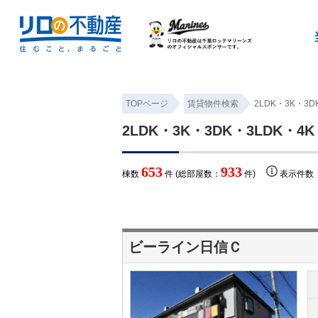
TOPページ
賃貸物件検索
2LDK・3K・3
2LDK・3K・3DK・3LDK・
653
933
棟数
件 (総部屋数：
件)
表示件
ビーライン日信Ｃ