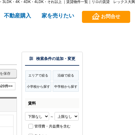
DK・3LDK・4K・4DK・4LDK・それ以上 ｜賃貸物件一覧｜リロの賃貸 レックス大興
不動産購入
家を売りたい
お問合せ
検索条件の追加・変更
を保存
エリアで絞る
沿線で絞る
20件>>
小学校から探す
中学校から探す
賃料
～
管理費・共益費を含む