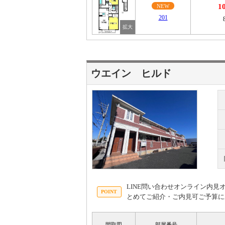
1
NEW
201
ウエイン ヒルド
LINE問い合わせオンライン内
とめてご紹介・ご内見可ご予算に
間取図
部屋番号