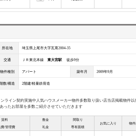
所在地
埼玉県上尾市大字瓦葺2004-35
交通
ＪＲ東北本線
東大宮駅
徒歩9分
物件種別
アパート
築年月
2009年9月
階数/構造
2階建/軽量鉄骨造
見オンライン契約実施中人気ハウスメーカー物件多数取り扱い店当店掲載物件以
あったお部屋を多数ご紹介させていただきます
賃料
敷金
間取り
お気に入り
物件
益費/管理費
礼金
専有面積