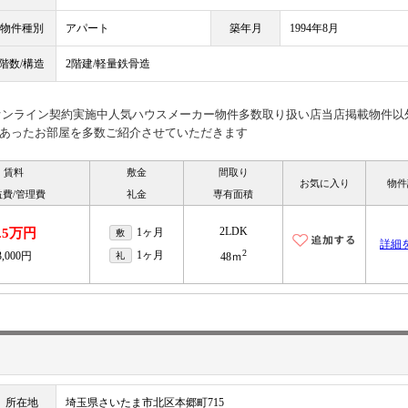
物件種別
アパート
築年月
1994年8月
階数/構造
2階建/軽量鉄骨造
見オンライン契約実施中人気ハウスメーカー物件多数取り扱い店当店掲載物件以
あったお部屋を多数ご紹介させていただきます
賃料
敷金
間取り
お気に入り
物件
益費/管理費
礼金
専有面積
2LDK
.5万円
1ヶ月
敷
詳細
2
1ヶ月
3,000円
礼
48ｍ
所在地
埼玉県さいたま市北区本郷町715