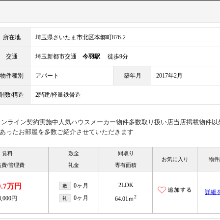
所在地
埼玉県さいたま市北区本郷町876-2
交通
埼玉新都市交通
今羽駅
徒歩9分
物件種別
アパート
築年月
2017年2月
階数/構造
2階建/軽量鉄骨造
見オンライン契約実施中人気ハウスメーカー物件多数取り扱い店当店掲載物件以
あったお部屋を多数ご紹介させていただきます
賃料
敷金
間取り
お気に入り
物件
益費/管理費
礼金
専有面積
2LDK
0.7万円
0ヶ月
敷
詳細
2
0ヶ月
8,000円
礼
64.01ｍ