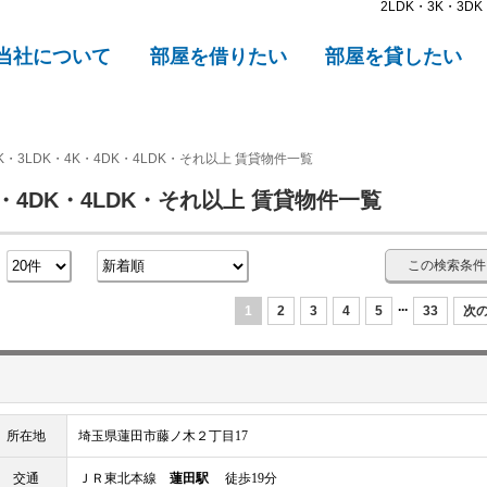
2LDK・3K・3
当社について
部屋を借りたい
部屋を貸したい
DK・3LDK・4K・4DK・4LDK・それ以上 賃貸物件一覧
4K・4DK・4LDK・それ以上 賃貸物件一覧
この検索条件
数
...
1
2
3
4
5
33
次の
所在地
埼玉県蓮田市藤ノ木２丁目17
交通
ＪＲ東北本線
蓮田駅
徒歩19分