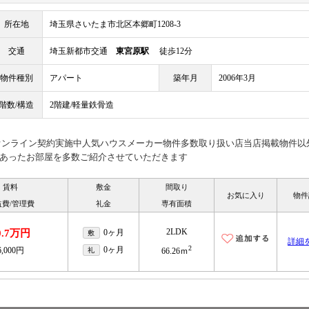
所在地
埼玉県さいたま市北区本郷町1208-3
交通
埼玉新都市交通
東宮原駅
徒歩12分
物件種別
アパート
築年月
2006年3月
階数/構造
2階建/軽量鉄骨造
見オンライン契約実施中人気ハウスメーカー物件多数取り扱い店当店掲載物件以
あったお部屋を多数ご紹介させていただきます
賃料
敷金
間取り
お気に入り
物件
益費/管理費
礼金
専有面積
2LDK
0.7万円
0ヶ月
敷
詳細
2
0ヶ月
6,000円
礼
66.26ｍ