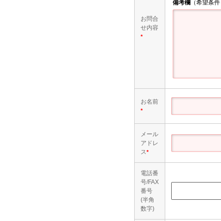
備考欄
（希望条件
お問合
せ内容
*
お名前
*
メール
アドレ
ス
*
電話番
号/FAX
番号
(半角
数字)