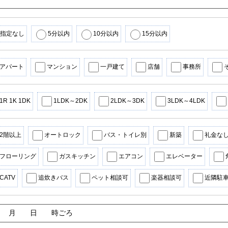
指定なし
5分以内
10分以内
15分以内
アパート
マンション
一戸建て
店舗
事務所
1R 1K 1DK
1LDK～2DK
2LDK～3DK
3LDK～4LDK
2階以上
オートロック
バス・トイレ別
新築
礼金な
フローリング
ガスキッチン
エアコン
エレベーター
CATV
追炊きバス
ペット相談可
楽器相談可
近隣駐