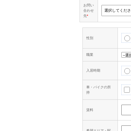
お問い
合わせ
先
*
性別
職業
入居時期
車・バイクの所
持
賃料
希望エリア・駅