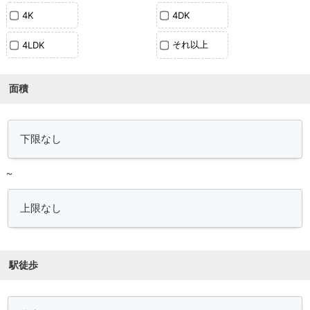
4K
4DK
それ以上
4LDK
面積
～
駅徒歩