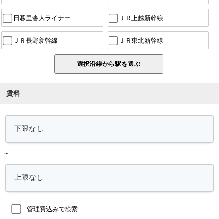
日暮里舎人ライナー
ＪＲ上越新幹線
ＪＲ長野新幹線
ＪＲ東北新幹線
賃料
～
管理費込みで検索