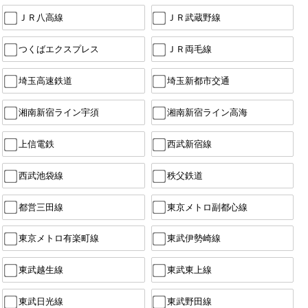
ＪＲ八高線
ＪＲ武蔵野線
つくばエクスプレス
ＪＲ両毛線
埼玉高速鉄道
埼玉新都市交通
湘南新宿ライン宇須
湘南新宿ライン高海
上信電鉄
西武新宿線
西武池袋線
秩父鉄道
都営三田線
東京メトロ副都心線
東京メトロ有楽町線
東武伊勢崎線
東武越生線
東武東上線
東武日光線
東武野田線