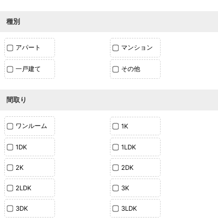
種別
アパート
マンション
一戸建て
その他
間取り
ワンルーム
1K
1DK
1LDK
2K
2DK
2LDK
3K
3DK
3LDK