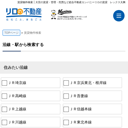
賃貸物件検索 | 大宮の賃貸・管理・売買など総合不動産カンパニーリロの賃貸 レックス大興
TOPページ
賃貸物件検索
沿線・駅から検索する
住みたい沿線
ＪＲ埼京線
ＪＲ京浜東北・根岸線
ＪＲ高崎線
ＪＲ吾妻線
ＪＲ上越線
ＪＲ信越本線
ＪＲ川越線
ＪＲ東北本線