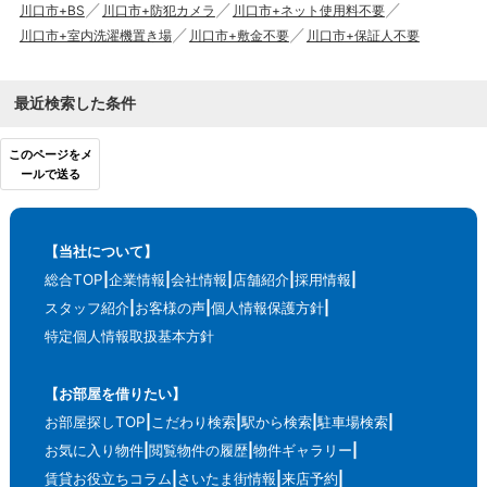
川口市+BS
川口市+防犯カメラ
川口市+ネット使用料不要
川口市+室内洗濯機置き場
川口市+敷金不要
川口市+保証人不要
最近検索した条件
このページをメ
ールで送る
【当社について】
総合TOP
企業情報
会社情報
店舗紹介
採用情報
スタッフ紹介
お客様の声
個人情報保護方針
特定個人情報取扱基本方針
【お部屋を借りたい】
お部屋探しTOP
こだわり検索
駅から検索
駐車場検索
お気に入り物件
閲覧物件の履歴
物件ギャラリー
賃貸お役立ちコラム
さいたま街情報
来店予約