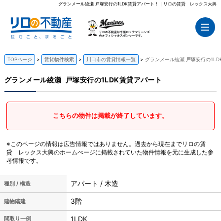
グランメール綾瀬 戸塚安行の1LDK賃貸アパート！｜リロの賃貸 レックス大興
TOPページ
賃貸物件検索
川口市の賃貸情報一覧
グランメール綾瀬 戸塚安行の1L
グランメール綾瀬
戸塚安行の1LDK賃貸アパート
こちらの物件は掲載が終了しています。
※このページの情報は広告情報ではありません。過去から現在までリロの賃
貸 レックス大興のホームぺージに掲載されていた物件情報を元に生成した参
考情報です。
アパート / 木造
種別 / 構造
3階
建物階建
1LDK
間取り一例