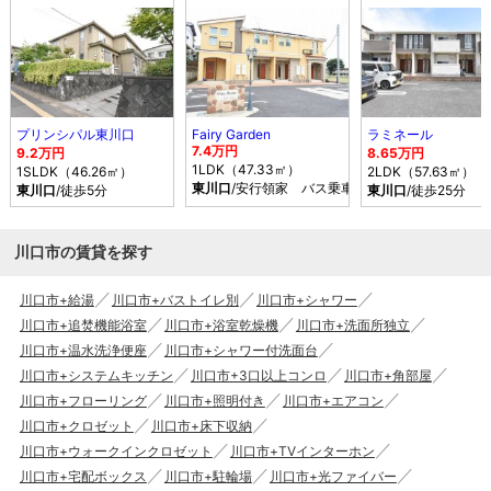
プリンシパル東川口
Fairy Garden
ラミネール
7.4万円
9.2万円
8.65万円
1LDK（47.33㎡）
1SLDK（46.26㎡）
2LDK（57.63㎡）
東川口
/安行領家 バス乗車時間16分 停歩6分
東川口
/徒歩5分
東川口
/徒歩25分
川口市の賃貸を探す
川口市+給湯
川口市+バストイレ別
川口市+シャワー
川口市+追焚機能浴室
川口市+浴室乾燥機
川口市+洗面所独立
川口市+温水洗浄便座
川口市+シャワー付洗面台
川口市+システムキッチン
川口市+3口以上コンロ
川口市+角部屋
川口市+フローリング
川口市+照明付き
川口市+エアコン
川口市+クロゼット
川口市+床下収納
川口市+ウォークインクロゼット
川口市+TVインターホン
川口市+宅配ボックス
川口市+駐輪場
川口市+光ファイバー