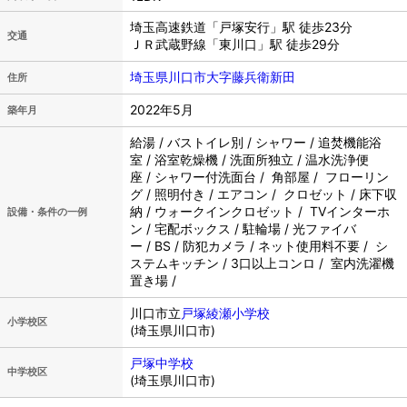
埼玉高速鉄道「戸塚安行」駅 徒歩23分
交通
ＪＲ武蔵野線「東川口」駅 徒歩29分
埼玉県川口市大字藤兵衛新田
住所
2022年5月
築年月
給湯 / バストイレ別 / シャワー / 追焚機能浴
室 / 浴室乾燥機 / 洗面所独立 / 温水洗浄便
座 / シャワー付洗面台 / 角部屋 / フローリン
グ / 照明付き / エアコン / クロゼット / 床下収
納 / ウォークインクロゼット / TVインターホ
設備・条件の一例
ン / 宅配ボックス / 駐輪場 / 光ファイバ
ー / BS / 防犯カメラ / ネット使用料不要 / シ
ステムキッチン / 3口以上コンロ / 室内洗濯機
置き場 /
川口市立
戸塚綾瀬小学校
小学校区
(埼玉県川口市)
戸塚中学校
中学校区
(埼玉県川口市)