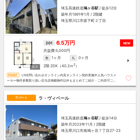
埼玉高速鉄道
鳩ヶ谷駅
/ 徒歩12分
築年月1991年1月 / 2階建
埼玉県川口市坂下町２丁目
6.5万円
201
NEW
5,000円
1ヶ月
0ヶ月
敷
礼
2
2階
2DK（40.2ｍ
）
LINE問い合わせオンライン内見オンライン契約実施中人気ハウスメ
ーカー物件多数取り扱い店当店掲載物件以外もまとめてご紹介・ご内見可ご予
算にあったお部屋を多数ご紹介させていただきます
ラ・ヴィベール
アパート
埼玉高速鉄道
鳩ヶ谷駅
/ 徒歩14分
築年月2023年11月 / 2階建
埼玉県川口市南鳩ヶ谷７丁目27-23