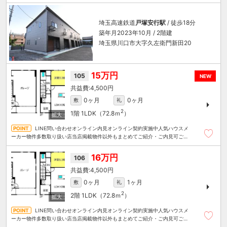
埼玉高速鉄道
戸塚安行駅
/ 徒歩18分
築年月2023年10月 / 2階建
埼玉県川口市大字久左衛門新田20
15万円
105
NEW
4,500円
0ヶ月
0ヶ月
敷
礼
2
1階
1LDK（72.8ｍ
）
LINE問い合わせオンライン内見オンライン契約実施中人気ハウスメ
ーカー物件多数取り扱い店当店掲載物件以外もまとめてご紹介・ご内見可ご予
算にあったお部屋を多数ご紹介させていただきます
16万円
106
4,500円
0ヶ月
1ヶ月
敷
礼
2
2階
1LDK（72.8ｍ
）
LINE問い合わせオンライン内見オンライン契約実施中人気ハウスメ
ーカー物件多数取り扱い店当店掲載物件以外もまとめてご紹介・ご内見可ご予
算にあったお部屋を多数ご紹介させていただきます