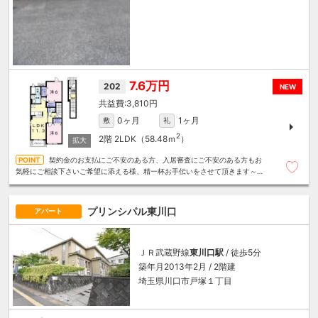
7.6万円
202
NEW
3,810円
0ヶ月
1ヶ月
敷
礼
2
2階
2LDK（58.48ｍ
）
契約金のお支払にご不安のある方、入居審査にご不安のある方もお
気軽にご相談下さいご希望に添える様、精一杯お手伝いをさせて頂きます～住
むこと丸ごと～リロの賃貸へお任せください
プリンシパル東川口
アパート
ＪＲ武蔵野線
東川口駅
/ 徒歩5分
築年月2013年2月 / 2階建
埼玉県川口市戸塚１丁目