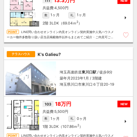
13.3万円
111
NEW
4,500円
1ヶ月
1ヶ月
敷
礼
2
2階
3LDK（69.04ｍ
）
LINE問い合わせオンライン内見オンライン契約実施中人気ハウスメ
ーカー物件多数取り扱い店当店掲載物件以外もまとめてご紹介・ご内見可ご予
算にあったお部屋を多数ご紹介させていただきます
K's Galieu?
テラスハウス
埼玉高速鉄道
東川口駅
/ 徒歩9分
築年月2023年1月 / 3階建
埼玉県川口市東川口６丁目20-19
18万円
103
NEW
5,500円
1ヶ月
0ヶ月
敷
礼
2
1階
3LDK（107.86ｍ
）
LINE問い合わせオンライン内見オンライン契約実施中人気ハウスメ