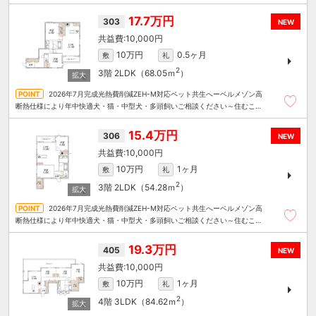
まるごと～リロの賃貸へお任せください
17.7万円
303
NEW
10,000円
10万円
0.5ヶ月
敷
礼
2
3階
2LDK（68.05ｍ
）
2026年7月完成光熱費削減ZEH-M対応ペット共生へーベルメゾン高
断熱仕様により年中快適犬・猫・中型犬・多頭飼いご相談ください～住むこと
まるごと～リロの賃貸へお任せください
15.4万円
306
NEW
10,000円
10万円
1ヶ月
敷
礼
2
3階
2LDK（54.28ｍ
）
2026年7月完成光熱費削減ZEH-M対応ペット共生へーベルメゾン高
断熱仕様により年中快適犬・猫・中型犬・多頭飼いご相談ください～住むこと
まるごと～リロの賃貸へお任せください
19.3万円
405
NEW
10,000円
10万円
1ヶ月
敷
礼
2
4階
3LDK（84.62ｍ
）