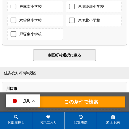
戸塚南小学校
戸塚綾瀬小学校
木曽呂小学校
戸塚北小学校
戸塚東小学校
住みたい中学校区
川口市
JA
安行中学校
安行東中学校
206
件
元郷中学校
戸塚西中学校
お部屋探し
お気に入り
閲覧履歴
来店予約
戸塚中学校
在家中学校