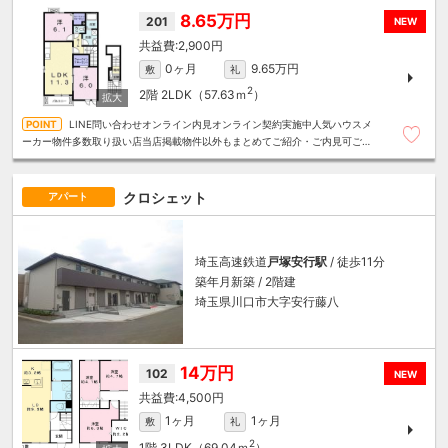
8.65万円
201
NEW
2,900円
0ヶ月
9.65万円
敷
礼
2
2階
2LDK（57.63ｍ
）
LINE問い合わせオンライン内見オンライン契約実施中人気ハウスメ
ーカー物件多数取り扱い店当店掲載物件以外もまとめてご紹介・ご内見可ご予
算にあったお部屋を多数ご紹介させていただきます
クロシェット
アパート
埼玉高速鉄道
戸塚安行駅
/ 徒歩11分
築年月新築 / 2階建
埼玉県川口市大字安行藤八
14万円
102
NEW
4,500円
1ヶ月
1ヶ月
敷
礼
2
1階
3LDK（69.04ｍ
）