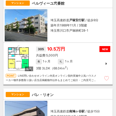
ベルヴィーユ弐番館
マンション
埼玉高速鉄道
戸塚安行駅
/ 徒歩9分
築年月1988年11月 / 3階建
埼玉県川口市戸塚鋏町28-1
10.5万円
305
NEW
5,000円
1ヶ月
1ヶ月
敷
礼
2
3階
3LDK（68.04ｍ
）
LINE問い合わせオンライン内見オンライン契約実施中人気ハウスメ
ーカー物件多数取り扱い店当店掲載物件以外もまとめてご紹介・ご内見可ご予
算にあったお部屋を多数ご紹介させていただきます
パレ・リオン
マンション
埼玉高速鉄道
南鳩ヶ谷駅
/ 徒歩15分