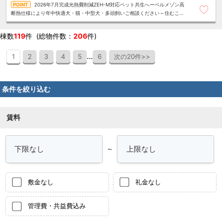
2026年7月完成光熱費削減ZEH-M対応ペット共生へーベルメゾン高
断熱仕様により年中快適犬・猫・中型犬・多頭飼いご相談ください～住むこと
まるごと～リロの賃貸へお任せください
棟数
119
件 (総物件数：
206
件)
...
1
2
3
4
5
6
次の20件>>
条件を絞り込む
賃料
～
敷金なし
礼金なし
管理費・共益費込み