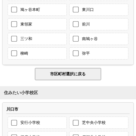
鳩ヶ谷本町
東川口
東領家
前川
三ツ和
南鳩ヶ谷
柳崎
弥平
住みたい小学校区
川口市
安行小学校
芝中央小学校