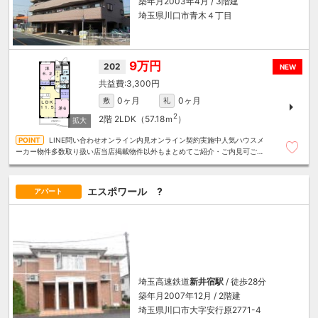
築年月2003年4月 / 3階建
埼玉県川口市青木４丁目
9万円
202
NEW
3,300円
0ヶ月
0ヶ月
敷
礼
2
2階
2LDK（57.18ｍ
）
LINE問い合わせオンライン内見オンライン契約実施中人気ハウスメ
ーカー物件多数取り扱い店当店掲載物件以外もまとめてご紹介・ご内見可ご予
算にあったお部屋を多数ご紹介させていただきます
エスポワール ?
アパート
埼玉高速鉄道
新井宿駅
/ 徒歩28分
築年月2007年12月 / 2階建
埼玉県川口市大字安行原2771-4