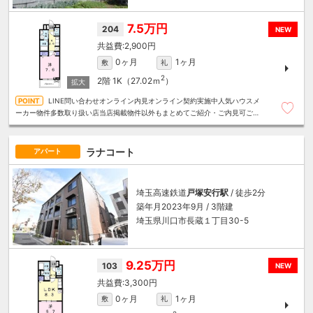
7.5万円
204
NEW
2,900円
0ヶ月
1ヶ月
敷
礼
2
2階
1K（27.02ｍ
）
LINE問い合わせオンライン内見オンライン契約実施中人気ハウスメ
ーカー物件多数取り扱い店当店掲載物件以外もまとめてご紹介・ご内見可ご予
算にあったお部屋を多数ご紹介させていただきます
ラナコート
アパート
埼玉高速鉄道
戸塚安行駅
/ 徒歩2分
築年月2023年9月 / 3階建
埼玉県川口市長蔵１丁目30-5
9.25万円
103
NEW
3,300円
0ヶ月
1ヶ月
敷
礼