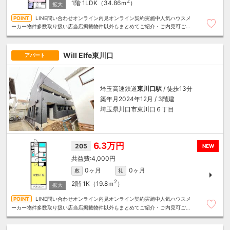
2
1階
1LDK（34.86ｍ
）
LINE問い合わせオンライン内見オンライン契約実施中人気ハウスメ
ーカー物件多数取り扱い店当店掲載物件以外もまとめてご紹介・ご内見可ご予
算にあったお部屋を多数ご紹介させていただきます
Will Elfe東川口
アパート
埼玉高速鉄道
東川口駅
/ 徒歩13分
築年月2024年12月 / 3階建
埼玉県川口市東川口６丁目
6.3万円
205
NEW
4,000円
0ヶ月
0ヶ月
敷
礼
2
2階
1K（19.8ｍ
）
LINE問い合わせオンライン内見オンライン契約実施中人気ハウスメ
ーカー物件多数取り扱い店当店掲載物件以外もまとめてご紹介・ご内見可ご予
算にあったお部屋を多数ご紹介させていただきます