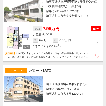
埼玉高速鉄道
戸塚安行駅
/ 安行原交差点
バス乗車時間9分 停歩5分
築年月2017年3月 / 2階建
埼玉県川口市大字安行原2771-14
7.95万円
203
NEW
4,100円
0ヶ月
8.95万円
敷
礼
2
2階
2LDK（55.12ｍ
）
LINE問い合わせオンライン内見オンライン契約実施中人気ハウスメ
ーカー物件多数取り扱い店当店掲載物件以外もまとめてご紹介・ご内見可ご予
算にあったお部屋を多数ご紹介させていただきます
パローマSATO
マンション
埼玉高速鉄道
鳩ヶ谷駅
/ 徒歩8分
築年月2002年3月 / 3階建
埼玉県川口市大字里1290-24