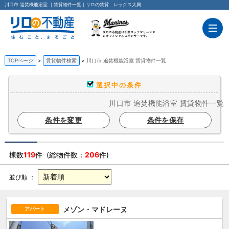
川口市 追焚機能浴室 ｜賃貸物件一覧｜リロの賃貸 レックス大興
TOPページ
賃貸物件検索
川口市 追焚機能浴室 賃貸物件一覧
選択中の条件
川口市 追焚機能浴室 賃貸物件一覧
条件を変更
条件を保存
棟数
119
件 (総物件数：
206
件)
並び順 ：
メゾン・マドレーヌ
アパート