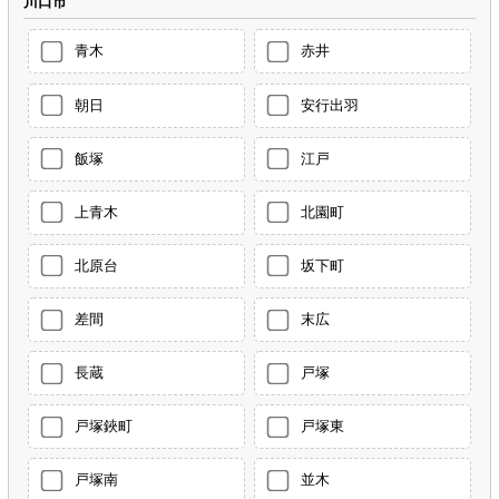
川口市
青木
赤井
朝日
安行出羽
飯塚
江戸
上青木
北園町
北原台
坂下町
差間
末広
長蔵
戸塚
戸塚鋏町
戸塚東
戸塚南
並木