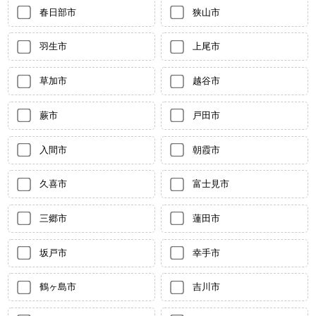
春日部市
狭山市
羽生市
上尾市
草加市
越谷市
蕨市
戸田市
入間市
朝霞市
久喜市
富士見市
三郷市
蓮田市
坂戸市
幸手市
鶴ヶ島市
吉川市