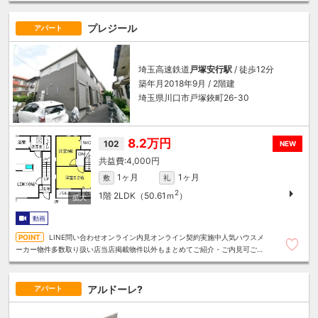
プレジール
アパート
埼玉高速鉄道
戸塚安行駅
/ 徒歩12分
築年月2018年9月 / 2階建
埼玉県川口市戸塚鋏町26-30
8.2万円
102
NEW
4,000円
1ヶ月
1ヶ月
敷
礼
2
1階
2LDK（50.61ｍ
）
動画
LINE問い合わせオンライン内見オンライン契約実施中人気ハウスメ
ーカー物件多数取り扱い店当店掲載物件以外もまとめてご紹介・ご内見可ご予
算にあったお部屋を多数ご紹介させていただきます
アルドーレ?
アパート