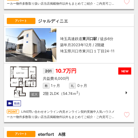
ーカー物件多数取り扱い店当店掲載物件以外もまとめてご紹介・ご内見可ご予
算にあったお部屋を多数ご紹介させていただきます
ジャルディニエ
アパート
埼玉高速鉄道
東川口駅
/ 徒歩6分
築年月2023年12月 / 2階建
埼玉県川口市東川口１丁目24-11
10.7万円
201
NEW
6,000円
1ヶ月
0ヶ月
敷
礼
2
2階
2LDK（54.74ｍ
）
動画
LINE問い合わせオンライン内見オンライン契約実施中人気ハウスメ
ーカー物件多数取り扱い店当店掲載物件以外もまとめてご紹介・ご内見可ご予
算にあったお部屋を多数ご紹介させていただきます
eterfort A棟
アパート