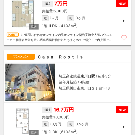
7万円
102
NEW
5,000円
1ヶ月
0ヶ月
敷
礼
2
1階
1LDK（41.03ｍ
）
LINE問い合わせオンライン内見オンライン契約実施中人気ハウスメ
ーカー物件多数取り扱い店当店掲載物件以外もまとめてご紹介・ご内見可ご予
算にあったお部屋を多数ご紹介させていただきます
Ｃａｓａ Ｒｏｏｔｉｓ
マンション
埼玉高速鉄道
東川口駅
/ 徒歩3分
築年月新築 / 4階建
埼玉県川口市東川口２丁目1-18
16.7万円
101
NEW
10,000円
10万円
0.5ヶ月
敷
礼
2
1階
2LDK（61.03ｍ
）