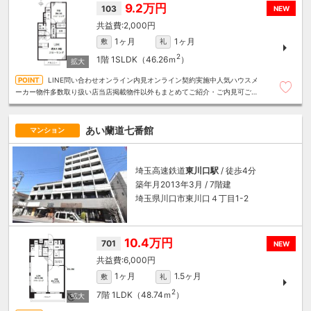
9.2万円
103
NEW
2,000円
1ヶ月
1ヶ月
敷
礼
2
1階
1SLDK（46.26ｍ
）
LINE問い合わせオンライン内見オンライン契約実施中人気ハウスメ
ーカー物件多数取り扱い店当店掲載物件以外もまとめてご紹介・ご内見可ご予
算にあったお部屋を多数ご紹介させていただきます
あい蘭道七番館
マンション
埼玉高速鉄道
東川口駅
/ 徒歩4分
築年月2013年3月 / 7階建
埼玉県川口市東川口４丁目1-2
10.4万円
701
NEW
6,000円
1ヶ月
1.5ヶ月
敷
礼
2
7階
1LDK（48.74ｍ
）