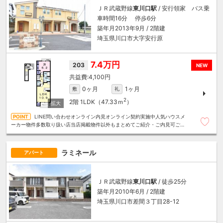
ＪＲ武蔵野線
東川口駅
/ 安行領家 バス乗
車時間16分 停歩6分
築年月2013年9月 / 2階建
埼玉県川口市大字安行原
7.4万円
203
NEW
4,100円
0ヶ月
1ヶ月
敷
礼
2
2階
1LDK（47.33ｍ
）
LINE問い合わせオンライン内見オンライン契約実施中人気ハウスメ
ーカー物件多数取り扱い店当店掲載物件以外もまとめてご紹介・ご内見可ご予
算にあったお部屋を多数ご紹介させていただきます
ラミネール
アパート
ＪＲ武蔵野線
東川口駅
/ 徒歩25分
築年月2010年6月 / 2階建
埼玉県川口市差間３丁目28-12