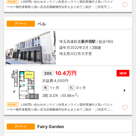
LINE問い合わせオンライン内見オンライン契約実施中人気ハウスメ
ーカー物件多数取り扱い店当店掲載物件以外もまとめてご紹介・ご内見可ご予
算にあったお部屋を多数ご紹介させていただきます
ベル
アパート
埼玉高速鉄道
新井宿駅
/ 徒歩18分
築年月2022年3月 / 2階建
埼玉県川口市大字里
10.4万円
203
NEW
4,000円
1ヶ月
0ヶ月
敷
礼
2
2階
2LDK（55.66ｍ
）
LINE問い合わせオンライン内見オンライン契約実施中人気ハウスメ
ーカー物件多数取り扱い店当店掲載物件以外もまとめてご紹介・ご内見可ご予
算にあったお部屋を多数ご紹介させていただきます
Fairy Garden
アパート