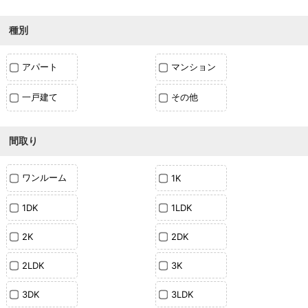
種別
アパート
マンション
一戸建て
その他
間取り
ワンルーム
1K
1DK
1LDK
2K
2DK
2LDK
3K
3DK
3LDK