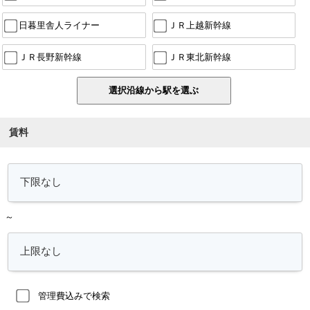
日暮里舎人ライナー
ＪＲ上越新幹線
ＪＲ長野新幹線
ＪＲ東北新幹線
賃料
～
管理費込みで検索