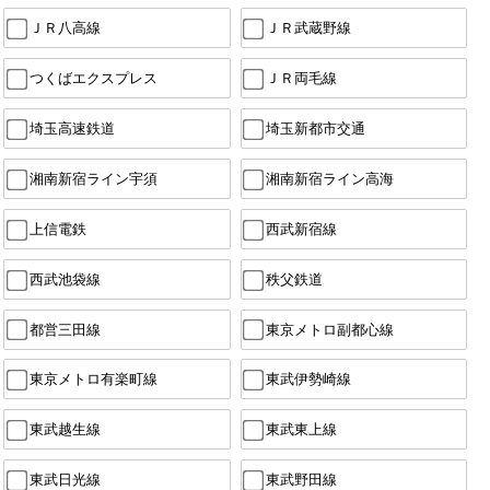
ＪＲ八高線
ＪＲ武蔵野線
つくばエクスプレス
ＪＲ両毛線
埼玉高速鉄道
埼玉新都市交通
湘南新宿ライン宇須
湘南新宿ライン高海
上信電鉄
西武新宿線
西武池袋線
秩父鉄道
都営三田線
東京メトロ副都心線
東京メトロ有楽町線
東武伊勢崎線
東武越生線
東武東上線
東武日光線
東武野田線