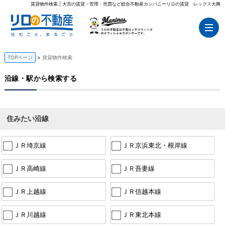
賃貸物件検索 | 大宮の賃貸・管理・売買など総合不動産カンパニーリロの賃貸 レックス大興
TOPページ
賃貸物件検索
沿線・駅から検索する
住みたい沿線
ＪＲ埼京線
ＪＲ京浜東北・根岸線
ＪＲ高崎線
ＪＲ吾妻線
ＪＲ上越線
ＪＲ信越本線
ＪＲ川越線
ＪＲ東北本線