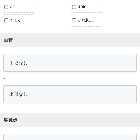
4K
4DK
それ以上
4LDK
面積
～
駅徒歩