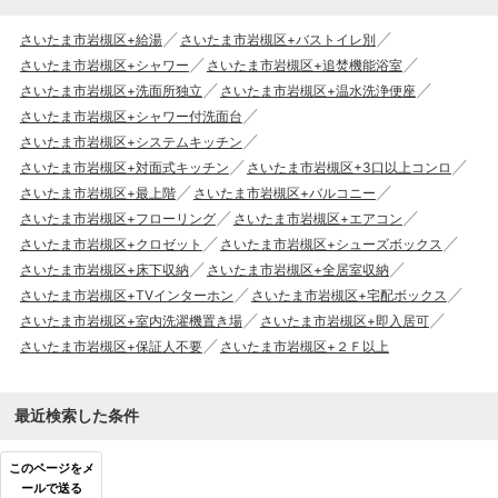
さいたま市岩槻区+給湯
さいたま市岩槻区+バストイレ別
さいたま市岩槻区+シャワー
さいたま市岩槻区+追焚機能浴室
さいたま市岩槻区+洗面所独立
さいたま市岩槻区+温水洗浄便座
さいたま市岩槻区+シャワー付洗面台
さいたま市岩槻区+システムキッチン
さいたま市岩槻区+対面式キッチン
さいたま市岩槻区+3口以上コンロ
さいたま市岩槻区+最上階
さいたま市岩槻区+バルコニー
さいたま市岩槻区+フローリング
さいたま市岩槻区+エアコン
さいたま市岩槻区+クロゼット
さいたま市岩槻区+シューズボックス
さいたま市岩槻区+床下収納
さいたま市岩槻区+全居室収納
さいたま市岩槻区+TVインターホン
さいたま市岩槻区+宅配ボックス
さいたま市岩槻区+室内洗濯機置き場
さいたま市岩槻区+即入居可
さいたま市岩槻区+保証人不要
さいたま市岩槻区+２Ｆ以上
最近検索した条件
このページをメ
ールで送る