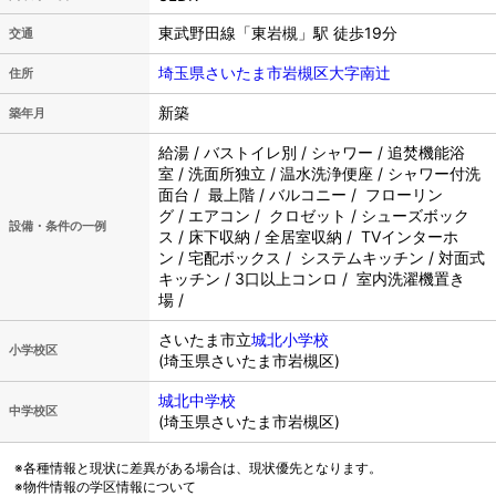
東武野田線「東岩槻」駅 徒歩19分
交通
埼玉県さいたま市岩槻区大字南辻
住所
新築
築年月
給湯 / バストイレ別 / シャワー / 追焚機能浴
室 / 洗面所独立 / 温水洗浄便座 / シャワー付洗
面台 / 最上階 / バルコニー / フローリン
グ / エアコン / クロゼット / シューズボック
設備・条件の一例
ス / 床下収納 / 全居室収納 / TVインターホ
ン / 宅配ボックス / システムキッチン / 対面式
キッチン / 3口以上コンロ / 室内洗濯機置き
場 /
さいたま市立
城北小学校
小学校区
(埼玉県さいたま市岩槻区)
城北中学校
中学校区
(埼玉県さいたま市岩槻区)
※各種情報と現状に差異がある場合は、現状優先となります。
※物件情報の学区情報について