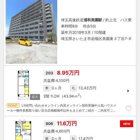
埼玉高速鉄道
浦和美園駅
/ 釣上北 バス乗
車時間8分 停歩5分
築年月2018年3月 / 10階建
埼玉県さいたま市岩槻区美園東３丁目7-9
8.95万円
203
4,100円
0ヶ月
13.43万円
敷
礼
2
2階
1LDK（43.94ｍ
）
LINE問い合わせオンライン内見オンライン契約実施中人気ハウスメ
ーカー物件多数取り扱い店当店掲載物件以外もまとめてご紹介・ご内見可ご予
算にあったお部屋を多数ご紹介させていただきます
11.6万円
806
NEW
4,600円
0ヶ月
17.4万円
敷
礼