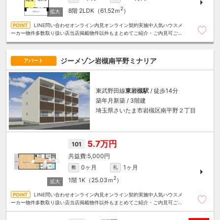
2
8階
2LDK（61.52ｍ
）
LINE問い合わせオンライン内見オンライン契約実施中人気ハウスメ
ーカー物件多数取り扱い店当店掲載物件以外もまとめてご紹介・ご内見可ご予
算にあったお部屋を多数ご紹介させていただきます
ジーメゾン岩槻南平野ミナリア
アパート
東武野田線
東岩槻駅
/ 徒歩14分
築年月新築 / 3階建
埼玉県さいたま市岩槻区南平野２丁目
5.7万円
101
5,000円
0ヶ月
1ヶ月
敷
礼
2
1階
1K（25.03ｍ
）
LINE問い合わせオンライン内見オンライン契約実施中人気ハウスメ
ーカー物件多数取り扱い店当店掲載物件以外もまとめてご紹介・ご内見可ご予
算にあったお部屋を多数ご紹介させていただきます