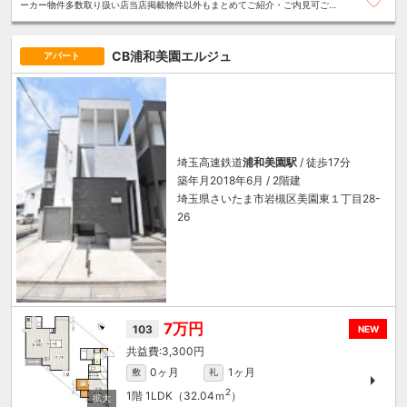
ーカー物件多数取り扱い店当店掲載物件以外もまとめてご紹介・ご内見可ご予
算にあったお部屋を多数ご紹介させていただきます
CB浦和美園エルジュ
アパート
埼玉高速鉄道
浦和美園駅
/ 徒歩17分
築年月2018年6月 / 2階建
埼玉県さいたま市岩槻区美園東１丁目28-
26
7万円
103
NEW
3,300円
0ヶ月
1ヶ月
敷
礼
2
1階
1LDK（32.04ｍ
）