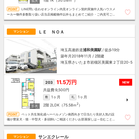
1階
1K（30.08ｍ
）
LINE問い合わせオンライン内見オンライン契約実施中人気ハウスメ
ーカー物件多数取り扱い店当店掲載物件以外もまとめてご紹介・ご内見可ご予
算にあったお部屋を多数ご紹介させていただきます
ＬＥ ＮＯＡ
マンション
埼玉高速鉄道
浦和美園駅
/ 徒歩19分
築年月2018年11月 / 2階建
埼玉県さいたま市岩槻区美園東２丁目20-5
11.5万円
203
NEW
9,500円
1ヶ月
1ヶ月
敷
礼
2
2階
2LDK（75.58ｍ
）
ペット共生旭化成へーベルメゾン南西向きで日当たり良好人気の設
備が豊富犬・猫・中型犬・多頭飼いご相談くださいお部屋探しは～住むことま
るごと～リロの賃貸へお任せください
サンエクレール
マンション