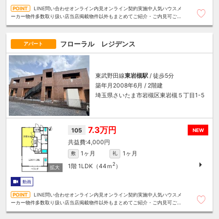
LINE問い合わせオンライン内見オンライン契約実施中人気ハウスメ
ーカー物件多数取り扱い店当店掲載物件以外もまとめてご紹介・ご内見可ご予
算にあったお部屋を多数ご紹介させていただきます
フローラル レジデンス
アパート
東武野田線
東岩槻駅
/ 徒歩5分
築年月2008年6月 / 2階建
埼玉県さいたま市岩槻区東岩槻５丁目1-5
7.3万円
105
NEW
4,000円
1ヶ月
1ヶ月
敷
礼
2
1階
1LDK（44ｍ
）
動画
LINE問い合わせオンライン内見オンライン契約実施中人気ハウスメ
ーカー物件多数取り扱い店当店掲載物件以外もまとめてご紹介・ご内見可ご予
算にあったお部屋を多数ご紹介させていただきます