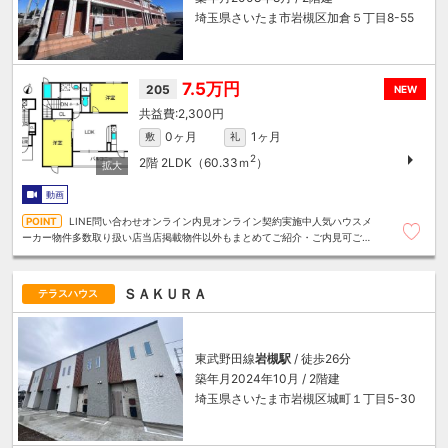
埼玉県さいたま市岩槻区加倉５丁目8-55
7.5万円
205
NEW
2,300円
0ヶ月
1ヶ月
敷
礼
2
2階
2LDK（60.33ｍ
）
動画
LINE問い合わせオンライン内見オンライン契約実施中人気ハウスメ
ーカー物件多数取り扱い店当店掲載物件以外もまとめてご紹介・ご内見可ご予
算にあったお部屋を多数ご紹介させていただきます
ＳＡＫＵＲＡ
テラスハウス
東武野田線
岩槻駅
/ 徒歩26分
築年月2024年10月 / 2階建
埼玉県さいたま市岩槻区城町１丁目5-30