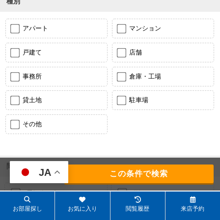
種別
アパート
マンション
戸建て
店舗
事務所
倉庫・工場
貸土地
駐車場
その他
間取り
JA
137
件
ワンルーム
1K
お部屋探し
お気に入り
閲覧履歴
来店予約
1DK
1LDK