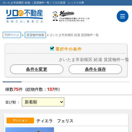
さいたま市岩槻区 給湯 ｜賃貸物件一覧｜リロの賃貸 レックス大興
TOPページ
賃貸物件検索
さいたま市岩槻区 給湯 賃貸物件一覧
選択中の条件
さいたま市岩槻区 給湯 賃貸物件一覧
条件を変更
条件を保存
棟数
75
件 (総物件数：
137
件)
並び順 ：
ティエラ フェリス
マンション