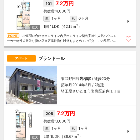
7.2万円
101
4,000円
1ヶ月
0ヶ月
敷
礼
2
1階
1LDK（42.15ｍ
）
LINE問い合わせオンライン内見オンライン契約実施中人気ハウスメ
ーカー物件多数取り扱い店当店掲載物件以外もまとめてご紹介・ご内見可ご予
算にあったお部屋を多数ご紹介させていただきます
プランドール
アパート
東武野田線
岩槻駅
/ 徒歩20分
築年月2014年3月 / 2階建
埼玉県さいたま市岩槻区府内１丁目
7.2万円
205
3,000円
1ヶ月
1ヶ月
敷
礼
2
2階
1LDK（39.67ｍ
）