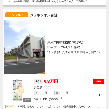
ーカー物件多数取り扱い店当店掲載物件以外もまとめてご紹介・ご内見可ご予
算にあったお部屋を多数ご紹介させていただきます
ジュネシオン岩槻
マンション
東武野田線
岩槻駅
/ 徒歩6分
築年月1982年1月 / 5階建
埼玉県さいたま市岩槻区本町４丁目2-12
6.8万円
301
NEW
5,000円
1ヶ月
1ヶ月
敷
礼
2
3階
3LDK（56.56ｍ
）
LINE問い合わせオンライン内見オンライン契約実施中人気ハウスメ