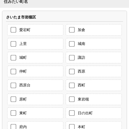
住みたい町名
さいたま市岩槻区
愛宕町
加倉
上里
城南
城町
諏訪
仲町
西原
西原台
西町
原町
東岩槻
東町
日の出町
府内
本町