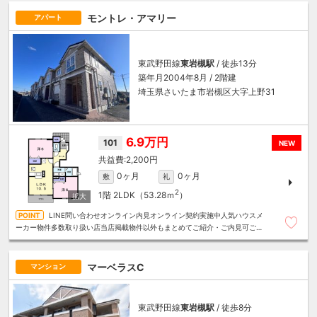
モントレ・アマリー
アパート
東武野田線
東岩槻駅
/ 徒歩13分
築年月2004年8月 / 2階建
埼玉県さいたま市岩槻区大字上野31
6.9万円
101
NEW
2,200円
0ヶ月
0ヶ月
敷
礼
2
1階
2LDK（53.28ｍ
）
LINE問い合わせオンライン内見オンライン契約実施中人気ハウスメ
ーカー物件多数取り扱い店当店掲載物件以外もまとめてご紹介・ご内見可ご予
算にあったお部屋を多数ご紹介させていただきます
マーベラスC
マンション
東武野田線
東岩槻駅
/ 徒歩8分