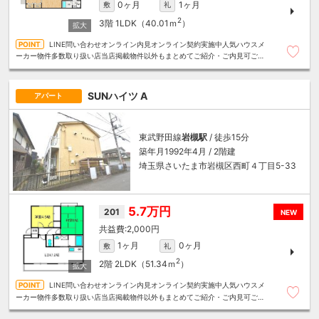
0ヶ月
1ヶ月
敷
礼
2
3階
1LDK（40.01ｍ
）
LINE問い合わせオンライン内見オンライン契約実施中人気ハウスメ
ーカー物件多数取り扱い店当店掲載物件以外もまとめてご紹介・ご内見可ご予
算にあったお部屋を多数ご紹介させていただきます
SUNハイツ A
アパート
東武野田線
岩槻駅
/ 徒歩15分
築年月1992年4月 / 2階建
埼玉県さいたま市岩槻区西町４丁目5-33
5.7万円
201
NEW
2,000円
1ヶ月
0ヶ月
敷
礼
2
2階
2LDK（51.34ｍ
）
LINE問い合わせオンライン内見オンライン契約実施中人気ハウスメ
ーカー物件多数取り扱い店当店掲載物件以外もまとめてご紹介・ご内見可ご予
算にあったお部屋を多数ご紹介させていただきます