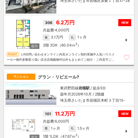
埼玉県さいたま市岩槻区加倉１丁目31-28
6.2万円
306
NEW
4,000円
3.1万円
1ヶ月
敷
礼
2
3階
3DK（60.04ｍ
）
LINE問い合わせオンライン内見オンライン契約実施中人気ハウスメ
ーカー物件多数取り扱い店当店掲載物件以外もまとめてご紹介・ご内見可ご予
算にあったお部屋を多数ご紹介させていただきます
グラン・リビエール?
マンション
東武野田線
岩槻駅
/ 徒歩5分
築年月2026年10月 / 2階建
埼玉県さいたま市岩槻区本町３丁目15-
11.2万円
101
NEW
6,000円
1ヶ月
1.5ヶ月
敷
礼
2
1階
1LDK（47.67ｍ
）