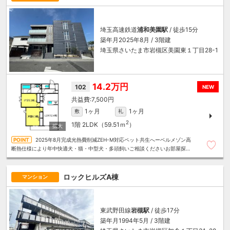
埼玉高速鉄道
浦和美園駅
/ 徒歩15分
築年月2025年8月 / 3階建
埼玉県さいたま市岩槻区美園東１丁目28-1
14.2万円
102
NEW
7,500円
1ヶ月
1ヶ月
敷
礼
2
1階
2LDK（59.51ｍ
）
2025年8月完成光熱費削減ZEH-M対応ペット共生へーベルメゾン高
断熱仕様により年中快適犬・猫・中型犬・多頭飼いご相談くださいお部屋探し
は～住むことまるごと～リロの賃貸へお任せください
ロックヒルズA棟
マンション
東武野田線
岩槻駅
/ 徒歩17分
築年月1994年5月 / 3階建