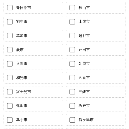
春日部市
狭山市
羽生市
上尾市
草加市
越谷市
蕨市
戸田市
入間市
朝霞市
和光市
久喜市
富士見市
三郷市
蓮田市
坂戸市
幸手市
鶴ヶ島市