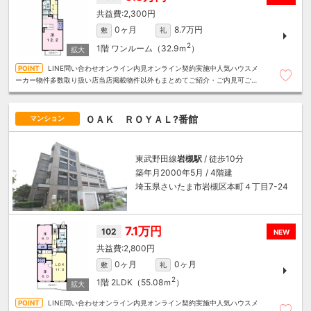
2,300円
0ヶ月
8.7万円
敷
礼
2
1階
ワンルーム（32.9ｍ
）
LINE問い合わせオンライン内見オンライン契約実施中人気ハウスメ
ーカー物件多数取り扱い店当店掲載物件以外もまとめてご紹介・ご内見可ご予
算にあったお部屋を多数ご紹介させていただきます
ＯＡＫ ＲＯＹＡＬ?番館
マンション
東武野田線
岩槻駅
/ 徒歩10分
築年月2000年5月 / 4階建
埼玉県さいたま市岩槻区本町４丁目7-24
7.1万円
102
NEW
2,800円
0ヶ月
0ヶ月
敷
礼
2
1階
2LDK（55.08ｍ
）
LINE問い合わせオンライン内見オンライン契約実施中人気ハウスメ