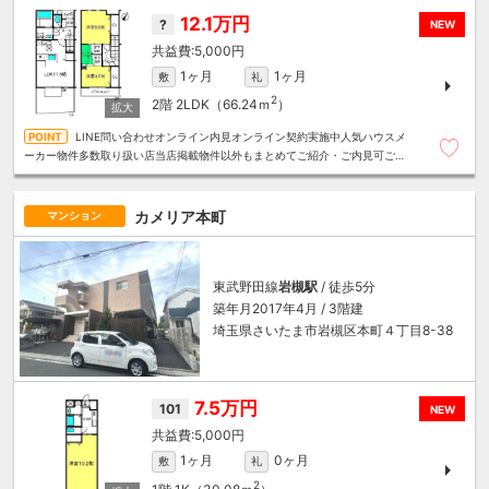
12.1万円
?
NEW
5,000円
1ヶ月
1ヶ月
敷
礼
2
2階
2LDK（66.24ｍ
）
LINE問い合わせオンライン内見オンライン契約実施中人気ハウスメ
ーカー物件多数取り扱い店当店掲載物件以外もまとめてご紹介・ご内見可ご予
算にあったお部屋を多数ご紹介させていただきます
カメリア本町
マンション
東武野田線
岩槻駅
/ 徒歩5分
築年月2017年4月 / 3階建
埼玉県さいたま市岩槻区本町４丁目8-38
7.5万円
101
NEW
5,000円
1ヶ月
0ヶ月
敷
礼
2