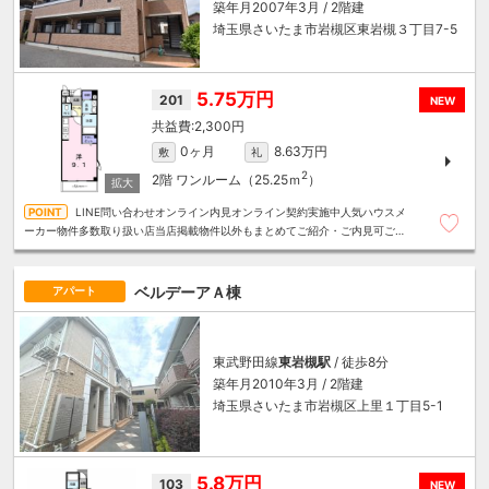
築年月2007年3月 / 2階建
埼玉県さいたま市岩槻区東岩槻３丁目7-5
5.75万円
201
NEW
2,300円
0ヶ月
8.63万円
敷
礼
2
2階
ワンルーム（25.25ｍ
）
LINE問い合わせオンライン内見オンライン契約実施中人気ハウスメ
ーカー物件多数取り扱い店当店掲載物件以外もまとめてご紹介・ご内見可ご予
算にあったお部屋を多数ご紹介させていただきます
ベルデーアＡ棟
アパート
東武野田線
東岩槻駅
/ 徒歩8分
築年月2010年3月 / 2階建
埼玉県さいたま市岩槻区上里１丁目5-1
5.8万円
103
NEW