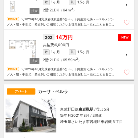
1ヶ月
1.5ヶ月
敷
礼
2
2階
2LDK（64ｍ
）
＼2026年10月完成岩槻駅徒歩5分ペット共生旭化成へーベルメゾン
／犬・猫・中型犬・多頭飼いご相談くださいお部屋探しは～住むことまるごと
～リロの賃貸へお任せください
14万円
202
NEW
6,000円
1ヶ月
1.5ヶ月
敷
礼
2
2階
2LDK（65.59ｍ
）
＼2026年10月完成岩槻駅徒歩5分ペット共生旭化成へーベルメゾン
／犬・猫・中型犬・多頭飼いご相談くださいお部屋探しは～住むことまるごと
～リロの賃貸へお任せください
カーサ・ペルラ
アパート
東武野田線
東岩槻駅
/ 徒歩5分
築年月2021年8月 / 2階建
埼玉県さいたま市岩槻区東岩槻５丁目