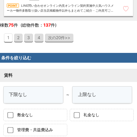
LINE問い合わせオンライン内見オンライン契約実施中人気ハウスメ
ーカー物件多数取り扱い店当店掲載物件以外もまとめてご紹介・ご内見可ご予
算にあったお部屋を多数ご紹介させていただきます
棟数
75
件 (総物件数：
137
件)
1
2
3
4
次の20件>>
条件を絞り込む
賃料
～
敷金なし
礼金なし
管理費・共益費込み