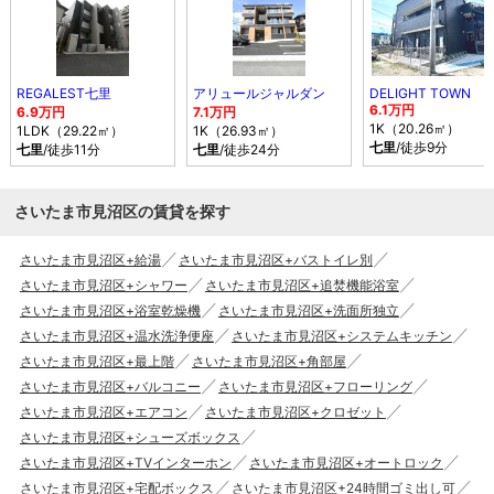
REGALEST七里
アリュールジャルダン
DELIGHT TOWN
6.1万円
6.9万円
7.1万円
1K（20.26㎡）
1LDK（29.22㎡）
1K（26.93㎡）
七里
/徒歩9分
七里
/徒歩11分
七里
/徒歩24分
さいたま市見沼区の賃貸を探す
さいたま市見沼区+給湯
さいたま市見沼区+バストイレ別
さいたま市見沼区+シャワー
さいたま市見沼区+追焚機能浴室
さいたま市見沼区+浴室乾燥機
さいたま市見沼区+洗面所独立
さいたま市見沼区+温水洗浄便座
さいたま市見沼区+システムキッチン
さいたま市見沼区+最上階
さいたま市見沼区+角部屋
さいたま市見沼区+バルコニー
さいたま市見沼区+フローリング
さいたま市見沼区+エアコン
さいたま市見沼区+クロゼット
さいたま市見沼区+シューズボックス
さいたま市見沼区+TVインターホン
さいたま市見沼区+オートロック
さいたま市見沼区+宅配ボックス
さいたま市見沼区+24時間ゴミ出し可