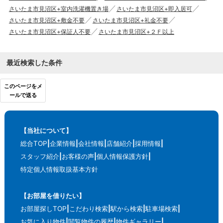
さいたま市見沼区+室内洗濯機置き場
さいたま市見沼区+即入居可
さいたま市見沼区+敷金不要
さいたま市見沼区+礼金不要
さいたま市見沼区+保証人不要
さいたま市見沼区+２Ｆ以上
最近検索した条件
このページをメ
ールで送る
【当社について】
総合TOP
企業情報
会社情報
店舗紹介
採用情報
スタッフ紹介
お客様の声
個人情報保護方針
特定個人情報取扱基本方針
【お部屋を借りたい】
お部屋探しTOP
こだわり検索
駅から検索
駐車場検索
お気に入り物件
閲覧物件の履歴
物件ギャラリー