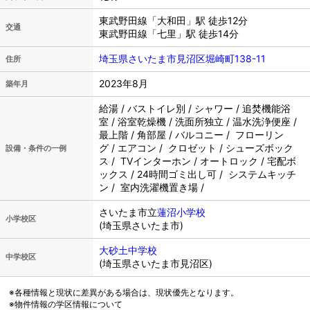
東武野田線「大和田」駅 徒歩12分
交通
東武野田線「七里」駅 徒歩14分
埼玉県さいたま市見沼区堀崎町138-11
住所
2023年8月
築年月
給湯 / バストイレ別 / シャワー / 追焚機能浴
室 / 浴室乾燥機 / 洗面所独立 / 温水洗浄便座 /
最上階 / 角部屋 / バルコニー / フローリン
グ / エアコン / クロゼット / シューズボック
設備・条件の一例
ス / TVインターホン / オートロック / 宅配ボ
ックス / 24時間ゴミ出し可 / システムキッチ
ン / 室内洗濯機置き場 /
さいたま市立
蓮沼小学校
小学校区
(埼玉県さいたま市)
大砂土中学校
中学校区
(埼玉県さいたま市見沼区)
※各種情報と現状に差異がある場合は、現状優先となります。
※物件情報の学区情報について