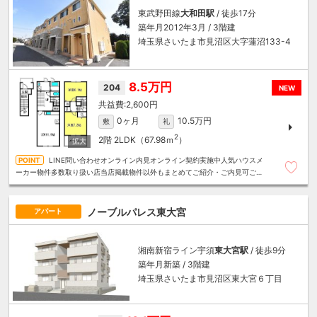
東武野田線
大和田駅
/ 徒歩17分
築年月2012年3月 / 3階建
埼玉県さいたま市見沼区大字蓮沼133-4
8.5万円
204
NEW
2,600円
0ヶ月
10.5万円
敷
礼
2
2階
2LDK（67.98ｍ
）
LINE問い合わせオンライン内見オンライン契約実施中人気ハウスメ
ーカー物件多数取り扱い店当店掲載物件以外もまとめてご紹介・ご内見可ご予
算にあったお部屋を多数ご紹介させていただきます
ノーブルパレス東大宮
アパート
湘南新宿ライン宇須
東大宮駅
/ 徒歩9分
築年月新築 / 3階建
埼玉県さいたま市見沼区東大宮６丁目