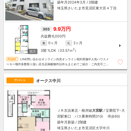
築年月2024年3月 / 3階建
埼玉県さいたま市見沼区東大宮４丁目
9.9万円
303
6,000円
0ヶ月
2ヶ月
敷
礼
2
3階
1LDK（33.57ｍ
）
LINE問い合わせオンライン内見オンライン契約実施中人気ハウスメ
ーカー物件多数取り扱い店当店掲載物件以外もまとめてご紹介・ご内見可ご予
算にあったお部屋を多数ご紹介させていただきます
オークス中川
アパート
ＪＲ京浜東北・根岸線
大宮駅
/ 宝乗院下-大
宮駅東口 バス乗車時間31分 停歩6分
築年月新築 / 2階建
埼玉県さいたま市見沼区大字中川