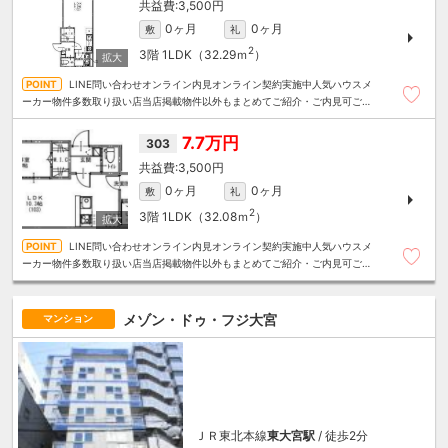
3,500円
0ヶ月
0ヶ月
敷
礼
2
3階
1LDK（32.29ｍ
）
LINE問い合わせオンライン内見オンライン契約実施中人気ハウスメ
ーカー物件多数取り扱い店当店掲載物件以外もまとめてご紹介・ご内見可ご予
算にあったお部屋を多数ご紹介させていただきます
7.7万円
303
3,500円
0ヶ月
0ヶ月
敷
礼
2
3階
1LDK（32.08ｍ
）
LINE問い合わせオンライン内見オンライン契約実施中人気ハウスメ
ーカー物件多数取り扱い店当店掲載物件以外もまとめてご紹介・ご内見可ご予
算にあったお部屋を多数ご紹介させていただきます
メゾン・ドゥ・フジ大宮
マンション
ＪＲ東北本線
東大宮駅
/ 徒歩2分