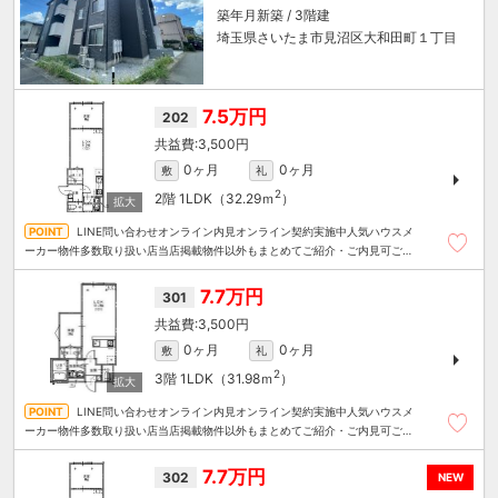
築年月新築 / 3階建
埼玉県さいたま市見沼区大和田町１丁目
7.5万円
202
3,500円
0ヶ月
0ヶ月
敷
礼
2
2階
1LDK（32.29ｍ
）
LINE問い合わせオンライン内見オンライン契約実施中人気ハウスメ
ーカー物件多数取り扱い店当店掲載物件以外もまとめてご紹介・ご内見可ご予
算にあったお部屋を多数ご紹介させていただきます
7.7万円
301
3,500円
0ヶ月
0ヶ月
敷
礼
2
3階
1LDK（31.98ｍ
）
LINE問い合わせオンライン内見オンライン契約実施中人気ハウスメ
ーカー物件多数取り扱い店当店掲載物件以外もまとめてご紹介・ご内見可ご予
算にあったお部屋を多数ご紹介させていただきます
7.7万円
302
NEW