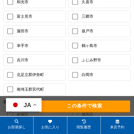
和光市
久喜市
富士見市
三郷市
蓮田市
坂戸市
幸手市
鶴ヶ島市
吉川市
ふじみ野市
北足立郡伊奈町
白岡市
南埼玉郡宮代町
東京都
JA
166
件
板橋区
練馬区
群馬県
お部屋探し
お気に入り
閲覧履歴
来店予約