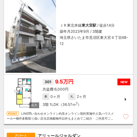
ＪＲ東北本線
東大宮駅
/ 徒歩14分
築年月2023年9月 / 3階建
埼玉県さいたま市見沼区東大宮６丁目68-
12
9.5万円
301
NEW
6,000円
0ヶ月
2ヶ月
敷
礼
2
3階
1LDK（36.57ｍ
）
LINE問い合わせオンライン内見オンライン契約実施中人気ハウスメ
ーカー物件多数取り扱い店当店掲載物件以外もまとめてご紹介・ご内見可ご予
算にあったお部屋を多数ご紹介させていただきます
アリュールジャルダン
アパート