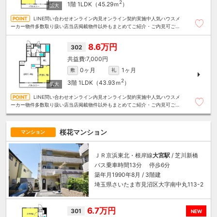
2
1階
1LDK（45.29ｍ
）
LINE問い合わせオンライン内見オンライン契約実施中人気ハウスメ
ーカー物件多数取り扱い店当店掲載物件以外もまとめてご紹介・ご内見可ご予
算にあったお部屋を多数ご紹介させていただきます
8.6万円
302
7,000円
0ヶ月
1ヶ月
敷
礼
2
3階
1LDK（43.93ｍ
）
LINE問い合わせオンライン内見オンライン契約実施中人気ハウスメ
ーカー物件多数取り扱い店当店掲載物件以外もまとめてご紹介・ご内見可ご予
算にあったお部屋を多数ご紹介させていただきます
桜花マンション
マンション
ＪＲ京浜東北・根岸線
大宮駅
/ 芝川新橋
バス乗車時間13分 停歩6分
築年月1990年8月 / 3階建
埼玉県さいたま市見沼区大字南中丸113-2
6.7万円
301
NEW