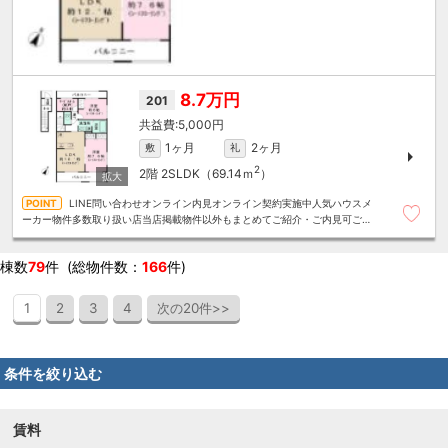
8.7万円
201
5,000円
1ヶ月
2ヶ月
敷
礼
2
2階
2SLDK（69.14ｍ
）
LINE問い合わせオンライン内見オンライン契約実施中人気ハウスメ
ーカー物件多数取り扱い店当店掲載物件以外もまとめてご紹介・ご内見可ご予
算にあったお部屋を多数ご紹介させていただきます
棟数
79
件 (総物件数：
166
件)
1
2
3
4
次の20件>>
条件を絞り込む
賃料