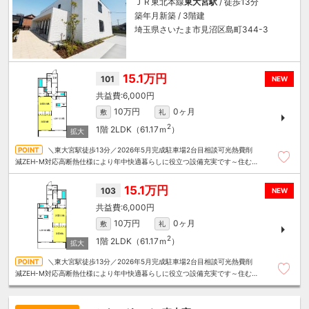
ＪＲ東北本線
東大宮駅
/ 徒歩13分
築年月新築 / 3階建
埼玉県さいたま市見沼区島町344-3
15.1万円
101
NEW
6,000円
10万円
0ヶ月
敷
礼
2
1階
2LDK（61.17ｍ
）
＼東大宮駅徒歩13分／2026年5月完成駐車場2台目相談可光熱費削
減ZEH-M対応高断熱仕様により年中快適暮らしに役立つ設備充実です～住むこ
とまるごと～リロの賃貸へお任せください
15.1万円
103
NEW
6,000円
10万円
0ヶ月
敷
礼
2
1階
2LDK（61.17ｍ
）
＼東大宮駅徒歩13分／2026年5月完成駐車場2台目相談可光熱費削
減ZEH-M対応高断熱仕様により年中快適暮らしに役立つ設備充実です～住むこ
とまるごと～リロの賃貸へお任せください