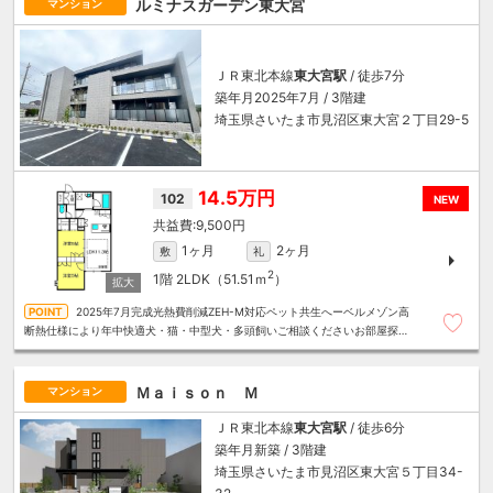
ルミナスガーデン東大宮
マンション
ＪＲ東北本線
東大宮駅
/ 徒歩7分
築年月2025年7月 / 3階建
埼玉県さいたま市見沼区東大宮２丁目29-5
14.5万円
102
NEW
9,500円
1ヶ月
2ヶ月
敷
礼
2
1階
2LDK（51.51ｍ
）
2025年7月完成光熱費削減ZEH-M対応ペット共生へーベルメゾン高
断熱仕様により年中快適犬・猫・中型犬・多頭飼いご相談くださいお部屋探し
は～住むことまるごと～リロの賃貸へお任せください
Ｍａｉｓｏｎ Ｍ
マンション
ＪＲ東北本線
東大宮駅
/ 徒歩6分
築年月新築 / 3階建
埼玉県さいたま市見沼区東大宮５丁目34-