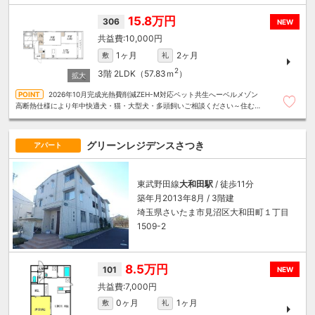
とまるごと～リロの賃貸へお任せください
15.8万円
306
NEW
10,000円
1ヶ月
2ヶ月
敷
礼
2
3階
2LDK（57.83ｍ
）
2026年10月完成光熱費削減ZEH-M対応ペット共生へーベルメゾン
高断熱仕様により年中快適犬・猫・大型犬・多頭飼いご相談ください～住むこ
とまるごと～リロの賃貸へお任せください
グリーンレジデンスさつき
アパート
東武野田線
大和田駅
/ 徒歩11分
築年月2013年8月 / 3階建
埼玉県さいたま市見沼区大和田町１丁目
1509-2
8.5万円
101
NEW
7,000円
0ヶ月
1ヶ月
敷
礼