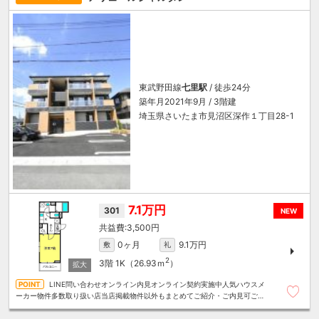
東武野田線
七里駅
/ 徒歩24分
築年月2021年9月 / 3階建
埼玉県さいたま市見沼区深作１丁目28-1
7.1万円
301
NEW
3,500円
0ヶ月
9.1万円
敷
礼
2
3階
1K（26.93ｍ
）
LINE問い合わせオンライン内見オンライン契約実施中人気ハウスメ
ーカー物件多数取り扱い店当店掲載物件以外もまとめてご紹介・ご内見可ご予
算にあったお部屋を多数ご紹介させていただきます