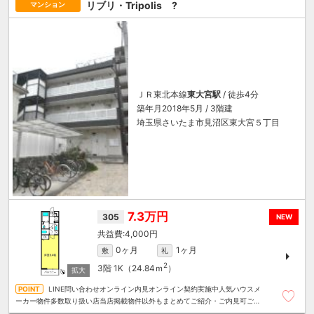
リブリ・Tripolis ?
マンション
ＪＲ東北本線
東大宮駅
/ 徒歩4分
築年月2018年5月 / 3階建
埼玉県さいたま市見沼区東大宮５丁目
7.3万円
305
NEW
4,000円
0ヶ月
1ヶ月
敷
礼
2
3階
1K（24.84ｍ
）
LINE問い合わせオンライン内見オンライン契約実施中人気ハウスメ
ーカー物件多数取り扱い店当店掲載物件以外もまとめてご紹介・ご内見可ご予
算にあったお部屋を多数ご紹介させていただきます