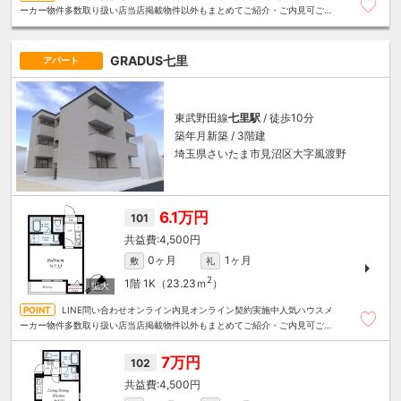
ーカー物件多数取り扱い店当店掲載物件以外もまとめてご紹介・ご内見可ご予
算にあったお部屋を多数ご紹介させていただきます
GRADUS七里
アパート
東武野田線
七里駅
/ 徒歩10分
築年月新築 / 3階建
埼玉県さいたま市見沼区大字風渡野
6.1万円
101
4,500円
0ヶ月
1ヶ月
敷
礼
2
1階
1K（23.23ｍ
）
LINE問い合わせオンライン内見オンライン契約実施中人気ハウスメ
ーカー物件多数取り扱い店当店掲載物件以外もまとめてご紹介・ご内見可ご予
算にあったお部屋を多数ご紹介させていただきます
7万円
102
4,500円