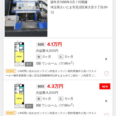
築年月1996年3月 / 10階建
埼玉県さいたま市見沼区東大宮５丁目29-
12
4.1万円
505
4,000円
0ヶ月
0ヶ月
敷
礼
2
5階
ワンルーム（17.96ｍ
）
LINE問い合わせオンライン内見オンライン契約実施中人気ハウスメ
ーカー物件多数取り扱い店当店掲載物件以外もまとめてご紹介・ご内見可ご予
算にあったお部屋を多数ご紹介させていただきます
4.3万円
803
NEW
4,000円
0ヶ月
0ヶ月
敷
礼
2
8階
ワンルーム（17.96ｍ
）
LINE問い合わせオンライン内見オンライン契約実施中人気ハウスメ