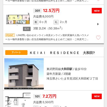
ーカー物件多数取り扱い店当店掲載物件以外もまとめてご紹介・ご内見可ご予
算にあったお部屋を多数ご紹介させていただきます
12.5万円
301
NEW
8,000円
0ヶ月
2ヶ月
敷
礼
2
3階
2LDK（50.38ｍ
）
LINE問い合わせオンライン内見オンライン契約実施中人気ハウスメ
ーカー物件多数取り扱い店当店掲載物件以外もまとめてご紹介・ご内見可ご予
算にあったお部屋を多数ご紹介させていただきます
ＫＥＩＡＩ ＲＥＳＩＤＥＮＣＥ 大和田?
アパート
東武野田線
大和田駅
/ 徒歩10分
築年月新築 / 3階建
埼玉県さいたま市見沼区大和田町２丁目
7.2万円
101
NEW
3,500円