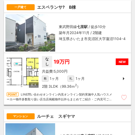
エスペランサ? B棟
一戸建て
東武野田線
七里駅
/ 徒歩10分
築年月2024年11月 / 2階建
埼玉県さいたま市見沼区大字蓮沼1104-4
な
19万円
NEW
し
5,000円
1ヶ月
1ヶ月
敷
礼
2
2階
3LDK（99.36ｍ
）
LINE問い合わせオンライン内見オンライン契約実施中人気ハウスメ
ーカー物件多数取り扱い店当店掲載物件以外もまとめてご紹介・ご内見可ご予
算にあったお部屋を多数ご紹介させていただきます
ルーチェ スギヤマ
マンション