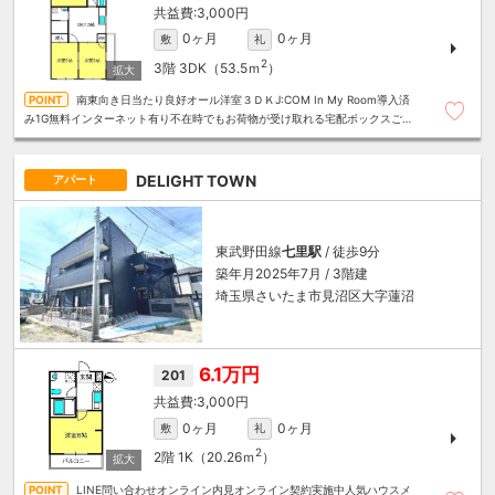
3,000円
0ヶ月
0ヶ月
敷
礼
2
3階
3DK（53.5ｍ
）
南東向き日当たり良好オール洋室３ＤＫJ:COM In My Room導入済
み1G無料インターネット有り不在時でもお荷物が受け取れる宅配ボックスござ
います☆
DELIGHT TOWN
アパート
東武野田線
七里駅
/ 徒歩9分
築年月2025年7月 / 3階建
埼玉県さいたま市見沼区大字蓮沼
6.1万円
201
3,000円
0ヶ月
0ヶ月
敷
礼
2
2階
1K（20.26ｍ
）
LINE問い合わせオンライン内見オンライン契約実施中人気ハウスメ