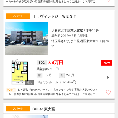
ーカー物件多数取り扱い店当店掲載物件以外もまとめてご紹介・ご内見可ご予
算にあったお部屋を多数ご紹介させていただきます
Ｉ．ヴィレッジ ＷＥＳＴ
アパート
ＪＲ東北本線
東大宮駅
/ 徒歩14分
築年月2012年3月 / 3階建
埼玉県さいたま市見沼区東大宮１丁目76-
11
7.9万円
302
NEW
5,500円
0ヶ月
2ヶ月
敷
礼
2
3階
ワンルーム（32.26ｍ
）
LINE問い合わせオンライン内見オンライン契約実施中人気ハウスメ
ーカー物件多数取り扱い店当店掲載物件以外もまとめてご紹介・ご内見可ご予
算にあったお部屋を多数ご紹介させていただきます
Briller 東大宮
アパート