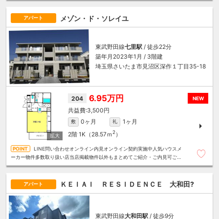
メゾン・ド・ソレイユ
アパート
東武野田線
七里駅
/ 徒歩22分
築年月2023年1月 / 3階建
埼玉県さいたま市見沼区深作１丁目35-18
6.95万円
204
NEW
3,500円
0ヶ月
1ヶ月
敷
礼
2
2階
1K（28.57ｍ
）
LINE問い合わせオンライン内見オンライン契約実施中人気ハウスメ
ーカー物件多数取り扱い店当店掲載物件以外もまとめてご紹介・ご内見可ご予
算にあったお部屋を多数ご紹介させていただきます
ＫＥＩＡＩ ＲＥＳＩＤＥＮＣＥ 大和田?
アパート
東武野田線
大和田駅
/ 徒歩9分