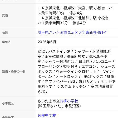
ＪＲ京浜東北・根岸線「大宮」駅 小松台 バ
ス乗車時間30分 停歩4分
交通
ＪＲ京浜東北・根岸線「北浦和」駅 小松台
バス乗車時間32分 停歩4分
埼玉県さいたま市見沼区大字東新井481-1
住所
2025年6月
築年月
給湯 / バストイレ別 / シャワー / 追焚機能浴
室 / 浴室乾燥機 / 洗面所独立 / 温水洗浄便
座 / シャワー付洗面台 / 最上階 / バルコニー /
フローリング / 照明付き / エアコン / シューズ
ボックス / ウォークインクロゼット / TVイン
設備・条件の一例
ターホン / オートロック / 宅配ボックス / 駐輪
場 / 光ファイバー / BS / 防犯カメラ / ネット使
用料不要 / システムキッチン / 室内洗濯機置
き場 /
さいたま市立
片柳小学校
小学校区
(埼玉県さいたま市見沼区)
片柳中学校
中学校区