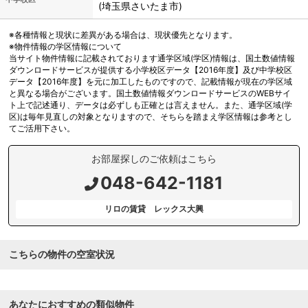
(埼玉県さいたま市)
※各種情報と現状に差異がある場合は、現状優先となります。
※物件情報の学区情報について
当サイト物件情報に記載されております通学区域(学区)情報は、国土数値情報
ダウンロードサービスが提供する小学校区データ【2016年度】及び中学校区
データ【2016年度】を元に加工したものですので、記載情報が現在の学区域
と異なる場合がございます。国土数値情報ダウンロードサービスのWEBサイ
ト上で記述通り、データは必ずしも正確とは言えません。また、通学区域(学
区)は毎年見直しの対象となりますので、そちらを踏まえ学区情報は参考とし
てご活用下さい。
お部屋探しのご依頼はこちら
048-642-1181
リロの賃貸 レックス大興
こちらの物件の空室状況
あなたにおすすめの類似物件