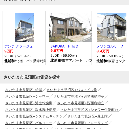
アンテ クラージュ
SAKURA Hills D
メゾンコルザ Ａ
9.6万円
9万円
8.4万円
2LDK（59.90㎡）
2LDK（57.39㎡）
2LDK（50.09㎡）
北浦和
/市営アパート バス乗車時間10分 停歩5
北浦和
/北宿 バス乗車時間19分 停歩9分
北浦和
/教育センタ
さいたま市見沼区の賃貸を探す
さいたま市見沼区+給湯
さいたま市見沼区+バストイレ別
さいたま市見沼区+シャワー
さいたま市見沼区+追焚機能浴室
さいたま市見沼区+浴室乾燥機
さいたま市見沼区+洗面所独立
さいたま市見沼区+温水洗浄便座
さいたま市見沼区+シャワー付洗面台
さいたま市見沼区+システムキッチン
さいたま市見沼区+最上階
さいたま市見沼区+バルコニー
さいたま市見沼区+フローリング