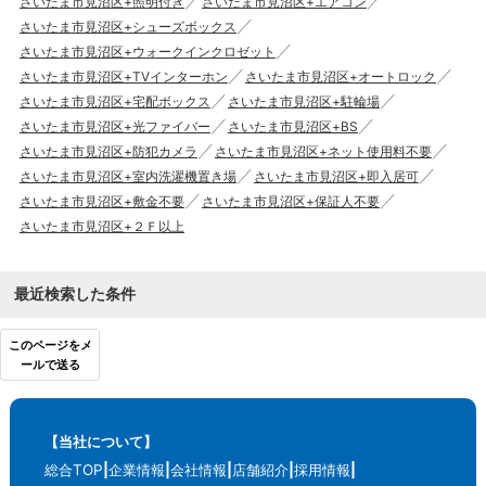
さいたま市見沼区+照明付き
さいたま市見沼区+エアコン
さいたま市見沼区+シューズボックス
さいたま市見沼区+ウォークインクロゼット
さいたま市見沼区+TVインターホン
さいたま市見沼区+オートロック
さいたま市見沼区+宅配ボックス
さいたま市見沼区+駐輪場
さいたま市見沼区+光ファイバー
さいたま市見沼区+BS
さいたま市見沼区+防犯カメラ
さいたま市見沼区+ネット使用料不要
さいたま市見沼区+室内洗濯機置き場
さいたま市見沼区+即入居可
さいたま市見沼区+敷金不要
さいたま市見沼区+保証人不要
さいたま市見沼区+２Ｆ以上
最近検索した条件
このページをメ
ールで送る
【当社について】
総合TOP
企業情報
会社情報
店舗紹介
採用情報