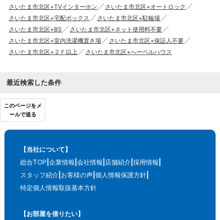
さいたま市北区+TVインターホン
さいたま市北区+オートロック
さいたま市北区+宅配ボックス
さいたま市北区+駐輪場
さいたま市北区+BS
さいたま市北区+ネット使用料不要
さいたま市北区+室内洗濯機置き場
さいたま市北区+保証人不要
さいたま市北区+２Ｆ以上
さいたま市北区+へーベルハウス
最近検索した条件
このページをメ
ールで送る
【当社について】
総合TOP
企業情報
会社情報
店舗紹介
採用情報
スタッフ紹介
お客様の声
個人情報保護方針
特定個人情報取扱基本方針
【お部屋を借りたい】