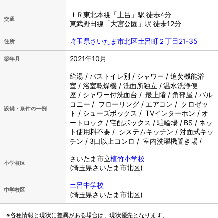
ＪＲ東北本線「土呂」駅 徒歩4分
交通
東武野田線「大宮公園」駅 徒歩12分
埼玉県さいたま市北区土呂町２丁目21-35
住所
2021年10月
築年月
給湯 / バストイレ別 / シャワー / 追焚機能浴
室 / 浴室乾燥機 / 洗面所独立 / 温水洗浄便
座 / シャワー付洗面台 / 最上階 / 角部屋 / バル
コニー / フローリング / エアコン / クロゼッ
設備・条件の一例
ト / シューズボックス / TVインターホン / オ
ートロック / 宅配ボックス / 駐輪場 / BS / ネッ
ト使用料不要 / システムキッチン / 対面式キッ
チン / 3口以上コンロ / 室内洗濯機置き場 /
さいたま市立
植竹小学校
小学校区
(埼玉県さいたま市北区)
土呂中学校
中学校区
(埼玉県さいたま市北区)
※各種情報と現状に差異がある場合は、現状優先となります。