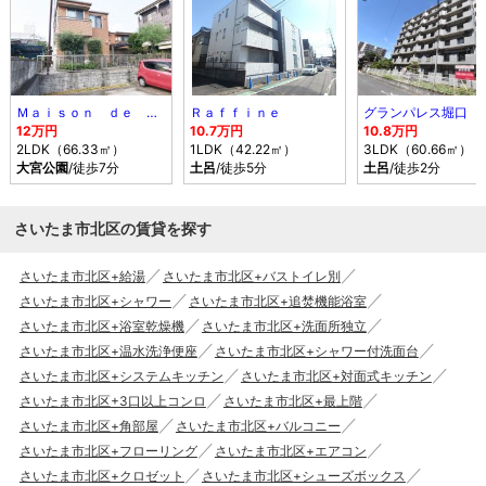
Ｍａｉｓｏｎ ｄｅ ｍｉｍｏｓａ
Ｒａｆｆｉｎｅ
グランパレス堀口
12万円
10.7万円
10.8万円
2LDK（66.33㎡）
1LDK（42.22㎡）
3LDK（60.66㎡）
大宮公園
/徒歩7分
土呂
/徒歩5分
土呂
/徒歩2分
さいたま市北区の賃貸を探す
さいたま市北区+給湯
さいたま市北区+バストイレ別
さいたま市北区+シャワー
さいたま市北区+追焚機能浴室
さいたま市北区+浴室乾燥機
さいたま市北区+洗面所独立
さいたま市北区+温水洗浄便座
さいたま市北区+シャワー付洗面台
さいたま市北区+システムキッチン
さいたま市北区+対面式キッチン
さいたま市北区+3口以上コンロ
さいたま市北区+最上階
さいたま市北区+角部屋
さいたま市北区+バルコニー
さいたま市北区+フローリング
さいたま市北区+エアコン
さいたま市北区+クロゼット
さいたま市北区+シューズボックス