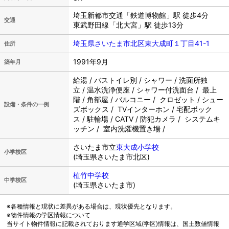
埼玉新都市交通「鉄道博物館」駅 徒歩4分
交通
東武野田線「北大宮」駅 徒歩13分
埼玉県さいたま市北区東大成町１丁目41-1
住所
1991年9月
築年月
給湯 / バストイレ別 / シャワー / 洗面所独
立 / 温水洗浄便座 / シャワー付洗面台 / 最上
階 / 角部屋 / バルコニー / クロゼット / シュー
設備・条件の一例
ズボックス / TVインターホン / 宅配ボック
ス / 駐輪場 / CATV / 防犯カメラ / システムキ
ッチン / 室内洗濯機置き場 /
さいたま市立
東大成小学校
小学校区
(埼玉県さいたま市北区)
植竹中学校
中学校区
(埼玉県さいたま市)
※各種情報と現状に差異がある場合は、現状優先となります。
※物件情報の学区情報について
当サイト物件情報に記載されております通学区域(学区)情報は、国土数値情報