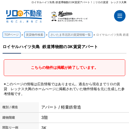
ロイヤルハイツ矢島 鉄道博物館の3K賃貸アパート！｜リロの賃貸 レックス大興
TOPページ
賃貸物件検索
さいたま市北区の賃貸情報一覧
ロイヤルハイツ矢島 鉄道
ロイヤルハイツ矢島
鉄道博物館の3K賃貸アパート
こちらの物件は掲載が終了しています。
※このページの情報は広告情報ではありません。過去から現在までリロの賃
貸 レックス大興のホームぺージに掲載されていた物件情報を元に生成した参
考情報です。
アパート / 軽量鉄骨造
種別 / 構造
3階
建物階建
3K
間取り一例