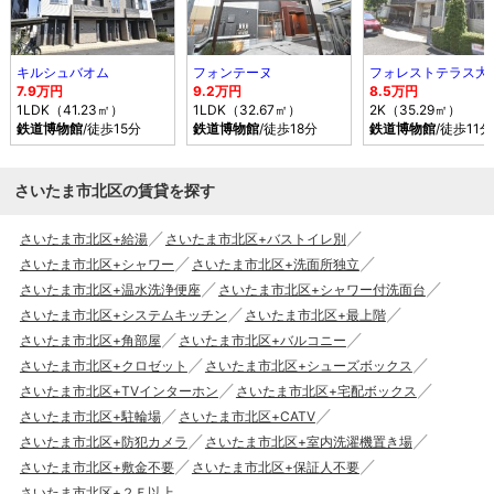
キルシュバオム
フォンテーヌ
フォレストテラス大
7.9万円
9.2万円
8.5万円
1LDK（41.23㎡）
1LDK（32.67㎡）
2K（35.29㎡）
鉄道博物館
/徒歩15分
鉄道博物館
/徒歩18分
鉄道博物館
/徒歩11分
さいたま市北区の賃貸を探す
さいたま市北区+給湯
さいたま市北区+バストイレ別
さいたま市北区+シャワー
さいたま市北区+洗面所独立
さいたま市北区+温水洗浄便座
さいたま市北区+シャワー付洗面台
さいたま市北区+システムキッチン
さいたま市北区+最上階
さいたま市北区+角部屋
さいたま市北区+バルコニー
さいたま市北区+クロゼット
さいたま市北区+シューズボックス
さいたま市北区+TVインターホン
さいたま市北区+宅配ボックス
さいたま市北区+駐輪場
さいたま市北区+CATV
さいたま市北区+防犯カメラ
さいたま市北区+室内洗濯機置き場
さいたま市北区+敷金不要
さいたま市北区+保証人不要
さいたま市北区+２Ｆ以上