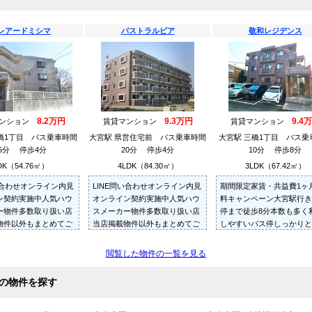
レアードミシマ
パストラルピア
敬和レジデンス
8.2万円
9.3万円
9.4
マンション
賃貸マンション
賃貸マンション
橋1丁目 バス乗車時間
大宮駅 県営住宅前 バス乗車時間
大宮駅 三橋1丁目 バス乗
15分 停歩4分
20分 停歩4分
10分 停歩8分
DK（54.76㎡）
4LDK（84.30㎡）
3LDK（67.42㎡）
い合わせオンライン内見
LINE問い合わせオンライン内見
期間限定家賃・共益費1ヶ
ン契約実施中人気ハウ
オンライン契約実施中人気ハウ
料キャンペーン大宮駅行き
ー物件多数取り扱い店
スメーカー物件多数取り扱い店
停まで徒歩8分本数も多く
物件以外もまとめてご
当店掲載物件以外もまとめてご
しやすいバス停しっかりと
内見可ご予算にあった
紹介・ご内見可ご予算にあった
RC造マンションです～住
多数ご紹介させていた
お部屋を多数ご紹介させていた
ことまるごと～リロの賃貸
閲覧した物件の一覧を見る
だきます
任せください
の物件を探す