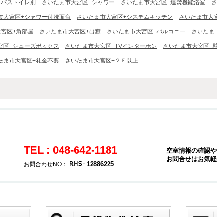
+バストイレ別
さいたま市大宮区+シャワー
さいたま市大宮区+追焚機能浴室
さ
市大宮区+シャワー付洗面台
さいたま市大宮区+システムキッチン
さいたま市大
宮区+角部屋
さいたま市大宮区+出窓
さいたま市大宮区+バルコニー
さいたま
宮区+シューズボックス
さいたま市大宮区+TVインターホン
さいたま市大宮区+
たま市大宮区+礼金不要
さいたま市大宮区+２Ｆ以上
TEL : 048-642-1181
空室情報の確認や
お問合せはお気軽
12886225
お問合わせNO：