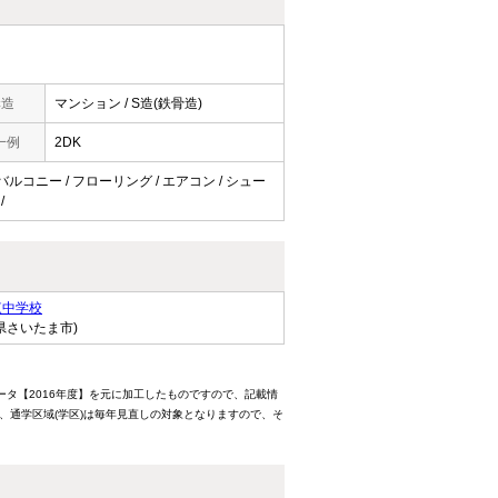
構造
マンション / S造(鉄骨造)
一例
2DK
 バルコニー / フローリング / エアコン / シュー
/
東中学校
県さいたま市)
ータ【2016年度】を元に加工したものですので、記載情
、通学区域(学区)は毎年見直しの対象となりますので、そ