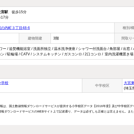
大宮駅
徒歩15分
17分
の内町３丁目48-6
種別/
建物階建
3階
間取り
ワー / 追焚機能浴室 / 洗面所独立 / 温水洗浄便座 / シャワー付洗面台 / 角部屋 / 出窓 /
 / 駐輪場 / CATV / システムキッチン / ガスコンロ / 2口コンロ / 室内洗濯機置き場 
小学校
大宮
中学校区
(埼玉
情報は、国土数値情報ダウンロードサービスが提供する小学校区データ【2016年度】及び中学校区デ
報ダウンロードサービスのWEBサイト上で記述通り、データは必ずしも正確とは言えません。また