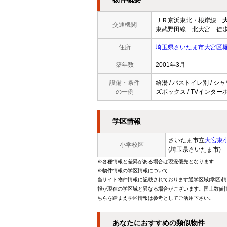
ＪＲ京浜東北・根岸線
交通機関
東武野田線 北大宮 徒歩
住所
埼玉県さいたま市大宮区堀
築年数
2001年3月
設備・条件
給湯 / バストイレ別 / シャ
の一例
ズボックス / TVインターホン
学区情報
さいたま市立
大宮東
小学校区
(埼玉県さいたま市)
※各種情報と差異がある場合は現況優先となります
※物件情報の学区情報について
当サイト物件情報に記載されております通学区域(学区)
報が現在の学区域と異なる場合がございます。国土数値情
ちらを踏まえ学区情報は参考としてご活用下さい。
あなたにおすすめの類似物件