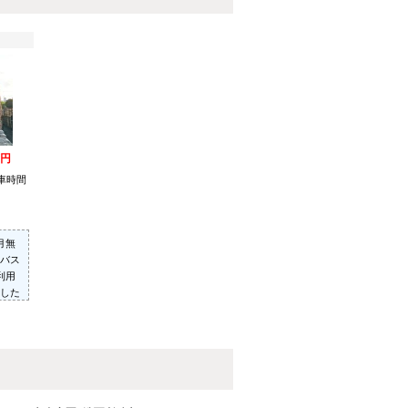
万円
車時間
月無
バス
利用
した
むむ
へお