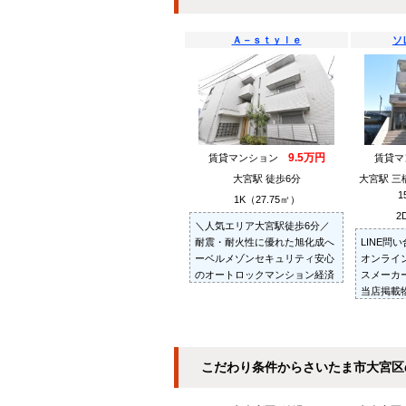
Ａ－ｓｔｙｌｅ
ソ
9.5万円
賃貸マンション
賃貸
大宮駅 徒歩6分
大宮駅 三
1K（27.75㎡）
2
＼人気エリア大宮駅徒歩6分／
耐震・耐火性に優れた旭化成へ
LINE問
ーベルメゾンセキュリティ安心
オンライ
のオートロックマンション経済
スメーカ
的な都市ガス供給お部屋探しは
当店掲載
～住むことまるごと～リロの賃
紹介・ご
貸へお任せください
お部屋を
だきます
こだわり条件からさいたま市大宮区