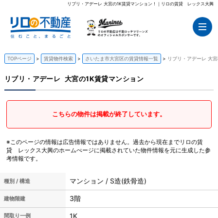
リブリ・アデーレ 大宮の1K賃貸マンション！｜リロの賃貸 レックス大興
TOPページ
賃貸物件検索
さいたま市大宮区の賃貸情報一覧
リブリ・アデーレ 大宮
リブリ・アデーレ
大宮の1K賃貸マンション
こちらの物件は掲載が終了しています。
※このページの情報は広告情報ではありません。過去から現在までリロの賃
貸 レックス大興のホームぺージに掲載されていた物件情報を元に生成した参
考情報です。
マンション / S造(鉄骨造)
種別 / 構造
3階
建物階建
1K
間取り一例