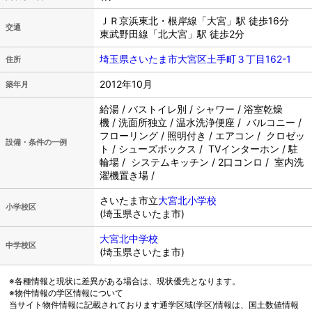
ＪＲ京浜東北・根岸線「大宮」駅 徒歩16分
交通
東武野田線「北大宮」駅 徒歩2分
埼玉県さいたま市大宮区土手町３丁目162-1
住所
2012年10月
築年月
給湯 / バストイレ別 / シャワー / 浴室乾燥
機 / 洗面所独立 / 温水洗浄便座 / バルコニー /
フローリング / 照明付き / エアコン / クロゼッ
設備・条件の一例
ト / シューズボックス / TVインターホン / 駐
輪場 / システムキッチン / 2口コンロ / 室内洗
濯機置き場 /
さいたま市立
大宮北小学校
小学校区
(埼玉県さいたま市)
大宮北中学校
中学校区
(埼玉県さいたま市)
※各種情報と現状に差異がある場合は、現状優先となります。
※物件情報の学区情報について
当サイト物件情報に記載されております通学区域(学区)情報は、国土数値情報