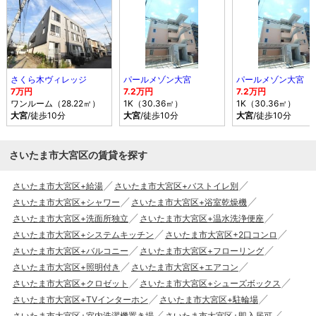
さくら木ヴィレッジ
パールメゾン大宮
パールメゾン大宮
7万円
7.2万円
7.2万円
ワンルーム（28.22㎡）
1K（30.36㎡）
1K（30.36㎡）
大宮
/徒歩10分
大宮
/徒歩10分
大宮
/徒歩10分
さいたま市大宮区の賃貸を探す
さいたま市大宮区+給湯
さいたま市大宮区+バストイレ別
さいたま市大宮区+シャワー
さいたま市大宮区+浴室乾燥機
さいたま市大宮区+洗面所独立
さいたま市大宮区+温水洗浄便座
さいたま市大宮区+システムキッチン
さいたま市大宮区+2口コンロ
さいたま市大宮区+バルコニー
さいたま市大宮区+フローリング
さいたま市大宮区+照明付き
さいたま市大宮区+エアコン
さいたま市大宮区+クロゼット
さいたま市大宮区+シューズボックス
さいたま市大宮区+TVインターホン
さいたま市大宮区+駐輪場
さいたま市大宮区+室内洗濯機置き場
さいたま市大宮区+即入居可