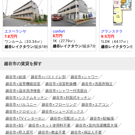
エスペランサ
confort
グランステラ
8万円
7.8万円
9.5万円
1K（27.79㎡）
ワンルーム（33.34㎡）
1LDK（44.17㎡）
越谷レイクタウン
/徒歩7分
越谷レイクタウン
/徒歩18分
越谷レイクタウン
/
越谷市の賃貸を探す
越谷市+給湯
越谷市+バストイレ別
越谷市+シャワー
越谷市+追焚機能浴室
越谷市+浴室乾燥機
越谷市+洗面所独立
越谷市+温水洗浄便座
越谷市+シャワー付洗面台
越谷市+システムキッチン
越谷市+対面式キッチン
越谷市+バルコニー
越谷市+フローリング
越谷市+エアコン
越谷市+クロゼット
越谷市+シューズボックス
越谷市+TVインターホン
越谷市+宅配ボックス
越谷市+駐輪場
越谷市+BS
越谷市+ネット使用料不要
越谷市+室内洗濯機置き場
越谷市+即入居可
越谷市+敷金不要
越谷市+保証人不要