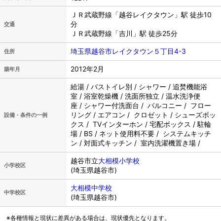
ＪＲ武蔵野線「越谷レイクタウン」駅 徒歩10
分
交通
ＪＲ武蔵野線「吉川」駅 徒歩25分
埼玉県越谷市レイクタウン５丁目4-3
住所
2012年2月
築年月
給湯 / バストイレ別 / シャワー / 追焚機能浴
室 / 浴室乾燥機 / 洗面所独立 / 温水洗浄便
座 / シャワー付洗面台 / バルコニー / フロー
リング / エアコン / クロゼット / シューズボッ
設備・条件の一例
クス / TVインターホン / 宅配ボックス / 駐輪
場 / BS / ネット使用料不要 / システムキッチ
ン / 対面式キッチン / 室内洗濯機置き場 /
越谷市立
大相模小学校
小学校区
(埼玉県越谷市)
大相模中学校
中学校区
(埼玉県越谷市)
※各種情報と現状に差異がある場合は、現状優先となります。