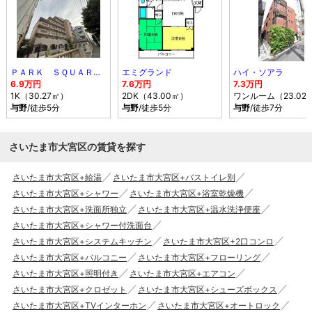
ＰＡＲＫ ＳＱＵＡＲＥ与野
エミグランド
ハイ・ソアラ
6.9万円
7.6万円
7.3万円
1K（30.27㎡）
2DK（43.00㎡）
ワンルーム（23.02
与野
/徒歩5分
与野
/徒歩5分
与野
/徒歩7分
さいたま市大宮区の賃貸を探す
さいたま市大宮区+給湯
さいたま市大宮区+バストイレ別
さいたま市大宮区+シャワー
さいたま市大宮区+浴室乾燥機
さいたま市大宮区+洗面所独立
さいたま市大宮区+温水洗浄便座
さいたま市大宮区+シャワー付洗面台
さいたま市大宮区+システムキッチン
さいたま市大宮区+2口コンロ
さいたま市大宮区+バルコニー
さいたま市大宮区+フローリング
さいたま市大宮区+照明付き
さいたま市大宮区+エアコン
さいたま市大宮区+クロゼット
さいたま市大宮区+シューズボックス
さいたま市大宮区+TVインターホン
さいたま市大宮区+オートロック