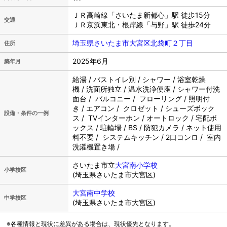
ＪＲ高崎線「さいたま新都心」駅 徒歩15分
交通
ＪＲ京浜東北・根岸線「与野」駅 徒歩24分
埼玉県さいたま市大宮区北袋町２丁目
住所
2025年6月
築年月
給湯 / バストイレ別 / シャワー / 浴室乾燥
機 / 洗面所独立 / 温水洗浄便座 / シャワー付洗
面台 / バルコニー / フローリング / 照明付
き / エアコン / クロゼット / シューズボック
設備・条件の一例
ス / TVインターホン / オートロック / 宅配ボ
ックス / 駐輪場 / BS / 防犯カメラ / ネット使用
料不要 / システムキッチン / 2口コンロ / 室内
洗濯機置き場 /
さいたま市立
大宮南小学校
小学校区
(埼玉県さいたま市大宮区)
大宮南中学校
中学校区
(埼玉県さいたま市大宮区)
※各種情報と現状に差異がある場合は、現状優先となります。