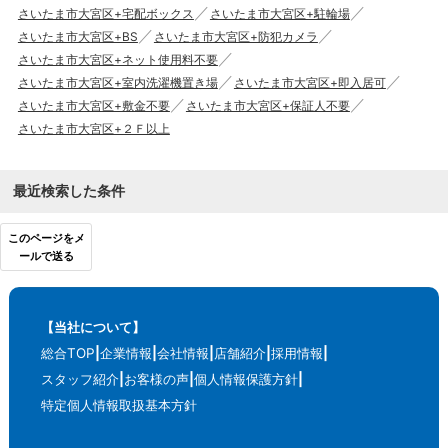
さいたま市大宮区+宅配ボックス
さいたま市大宮区+駐輪場
さいたま市大宮区+BS
さいたま市大宮区+防犯カメラ
さいたま市大宮区+ネット使用料不要
さいたま市大宮区+室内洗濯機置き場
さいたま市大宮区+即入居可
さいたま市大宮区+敷金不要
さいたま市大宮区+保証人不要
さいたま市大宮区+２Ｆ以上
最近検索した条件
このページをメ
ールで送る
【当社について】
総合TOP
企業情報
会社情報
店舗紹介
採用情報
スタッフ紹介
お客様の声
個人情報保護方針
特定個人情報取扱基本方針