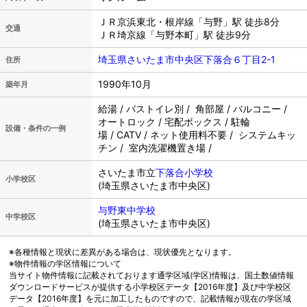
ＪＲ京浜東北・根岸線「与野」駅 徒歩8分
交通
ＪＲ埼京線「与野本町」駅 徒歩9分
埼玉県さいたま市中央区下落合６丁目2-1
住所
1990年10月
築年月
給湯 / バストイレ別 / 角部屋 / バルコニー /
オートロック / 宅配ボックス / 駐輪
設備・条件の一例
場 / CATV / ネット使用料不要 / システムキッ
チン / 室内洗濯機置き場 /
さいたま市立
下落合小学校
小学校区
(埼玉県さいたま市中央区)
与野東中学校
中学校区
(埼玉県さいたま市中央区)
※各種情報と現状に差異がある場合は、現状優先となります。
※物件情報の学区情報について
当サイト物件情報に記載されております通学区域(学区)情報は、国土数値情報
ダウンロードサービスが提供する小学校区データ【2016年度】及び中学校区
データ【2016年度】を元に加工したものですので、記載情報が現在の学区域