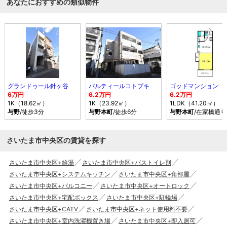
あなたにおすすめの類似物件
グランドゥール針ヶ谷
パルティールコトブキ
ゴッドマンション
6万円
6.2万円
6.2万円
1K（18.62㎡）
1K（23.92㎡）
1LDK（41.20㎡）
与野
/徒歩3分
与野本町
/徒歩6分
与野本町
/在家橋通
さいたま市中央区の賃貸を探す
さいたま市中央区+給湯
さいたま市中央区+バストイレ別
さいたま市中央区+システムキッチン
さいたま市中央区+角部屋
さいたま市中央区+バルコニー
さいたま市中央区+オートロック
さいたま市中央区+宅配ボックス
さいたま市中央区+駐輪場
さいたま市中央区+CATV
さいたま市中央区+ネット使用料不要
さいたま市中央区+室内洗濯機置き場
さいたま市中央区+即入居可