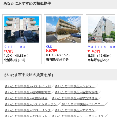
あなたにおすすめの類似物件
Ｃｏｌｌｉｎａ
K&S
9.6万円
11万円
11.4万円
1LDK（46.57㎡）
1LDK（40.83㎡）
1LDK（45.68㎡）
南与野
/徒歩11分
北浦和
/徒歩8分
南与野
/徒歩5分
さいたま市中央区の賃貸を探す
さいたま市中央区+バストイレ別
さいたま市中央区+シャワー
さいたま市中央区+追焚機能浴室
さいたま市中央区+浴室乾燥機
さいたま市中央区+洗面所独立
さいたま市中央区+温水洗浄便座
さいたま市中央区+システムキッチン
さいたま市中央区+バルコニー
さいたま市中央区+フローリング
さいたま市中央区+エアコン
さいたま市中央区+クロゼット
さいたま市中央区+シューズボックス