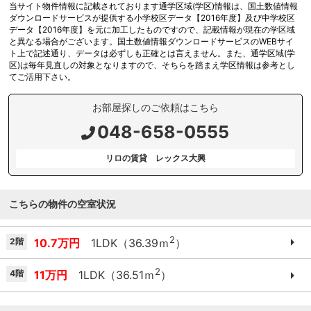
当サイト物件情報に記載されております通学区域(学区)情報は、国土数値情報
ダウンロードサービスが提供する小学校区データ【2016年度】及び中学校区
データ【2016年度】を元に加工したものですので、記載情報が現在の学区域
と異なる場合がございます。国土数値情報ダウンロードサービスのWEBサイ
ト上で記述通り、データは必ずしも正確とは言えません。また、通学区域(学
区)は毎年見直しの対象となりますので、そちらを踏まえ学区情報は参考とし
てご活用下さい。
お部屋探しのご依頼はこちら
048-658-0555
リロの賃貸 レックス大興
こちらの物件の空室状況
2
2階
10.7万円
1LDK（36.39ｍ
）
2
4階
11万円
1LDK（36.51ｍ
）