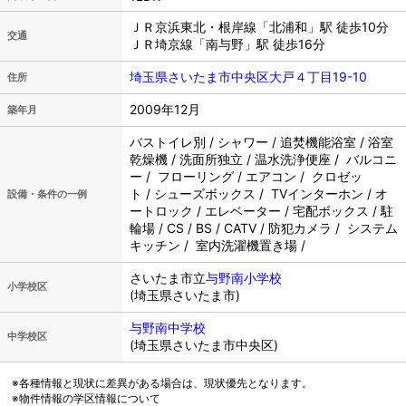
ＪＲ京浜東北・根岸線「北浦和」駅 徒歩10分
交通
ＪＲ埼京線「南与野」駅 徒歩16分
埼玉県さいたま市中央区大戸４丁目19-10
住所
2009年12月
築年月
バストイレ別 / シャワー / 追焚機能浴室 / 浴室
乾燥機 / 洗面所独立 / 温水洗浄便座 / バルコニ
ー / フローリング / エアコン / クロゼッ
ト / シューズボックス / TVインターホン / オ
設備・条件の一例
ートロック / エレベーター / 宅配ボックス / 駐
輪場 / CS / BS / CATV / 防犯カメラ / システム
キッチン / 室内洗濯機置き場 /
さいたま市立
与野南小学校
小学校区
(埼玉県さいたま市)
与野南中学校
中学校区
(埼玉県さいたま市中央区)
※各種情報と現状に差異がある場合は、現状優先となります。
※物件情報の学区情報について