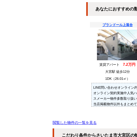
あなたにおすすめの
プランドール上落合
7.2万円
賃貸アパート
大宮駅 徒歩12分
1DK（26.01㎡）
LINE問い合わせオンライン
オンライン契約実施中人気ハ
スメーカー物件多数取り扱い
当店掲載物件以外もまとめて
紹介・ご内見可ご予算にあっ
お部屋を多数ご紹介させてい
だきます
閲覧した物件の一覧を見る
こだわり条件からさいたま市大宮区の