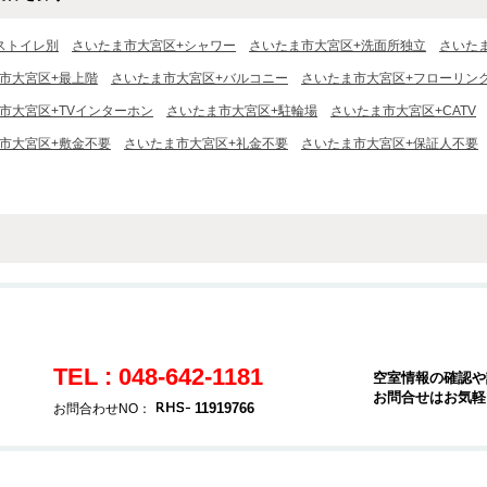
ストイレ別
さいたま市大宮区+シャワー
さいたま市大宮区+洗面所独立
さいた
市大宮区+最上階
さいたま市大宮区+バルコニー
さいたま市大宮区+フローリン
市大宮区+TVインターホン
さいたま市大宮区+駐輪場
さいたま市大宮区+CATV
市大宮区+敷金不要
さいたま市大宮区+礼金不要
さいたま市大宮区+保証人不要
TEL : 048-642-1181
空室情報の確認や
お問合せはお気軽
11919766
お問合わせNO：