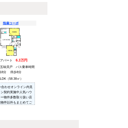
指扇コーポ
6.3万円
貸アパート
東五味貝戸 バス乗車時間
18分 停歩8分
2LDK（58.38㎡）
問い合わせオンライン内見
イン契約実施中人気ハウ
カー物件多数取り扱い店
載物件以外もまとめてご
ご内見可ご予算にあった
を多数ご紹介させていた
す