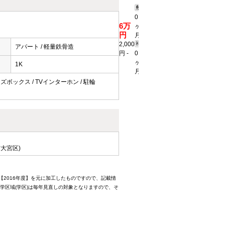
敷
0
詳
6万
ヶ
1K
細
円
月
23.77
を
2,000
礼
アパート / 軽量鉄骨造
2
見
ｍ
円
-
0
る
ヶ
1K
月
ーズボックス / TVインターホン / 駐輪
大宮区)
【2016年度】を元に加工したものですので、記載情
学区域(学区)は毎年見直しの対象となりますので、そ