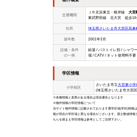
ＪＲ京浜東北・根岸線
大宮
交通機関
東武野田線 北大宮 徒歩16
住所
埼玉県さいたま市大宮区高鼻町
築年数
2001年3月
設備・条件
給湯 / バストイレ別 / シャワー
の一例
場 / CATV / ネット使用料不
学区情報
さいたま市立
大宮東小学
小学校区
(埼玉県さいたま市大宮区
※各種情報と差異がある場合は現況優先となります
※物件情報の学区情報について
当サイト物件情報に記載されております通学区域(学区)情報
報が現在の学区域と異なる場合がございます。国土数値情報ダ
ちらを踏まえ学区情報は参考としてご活用下さい。