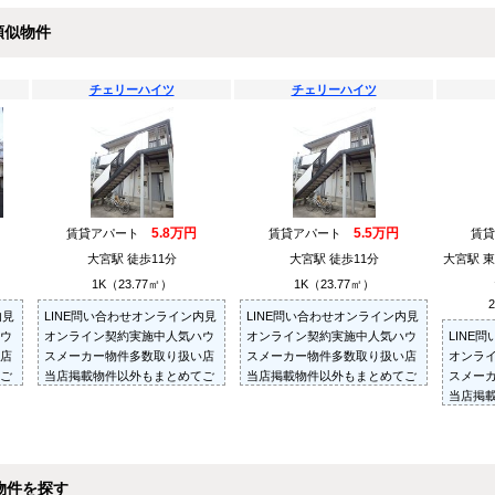
類似物件
チェリーハイツ
チェリーハイツ
5.8万円
5.5万円
賃貸アパート
賃貸アパート
賃
大宮駅 徒歩11分
大宮駅 徒歩11分
大宮駅 
1K（23.77㎡）
1K（23.77㎡）
内見
LINE問い合わせオンライン内見
LINE問い合わせオンライン内見
ウ
オンライン契約実施中人気ハウ
オンライン契約実施中人気ハウ
LINE
店
スメーカー物件多数取り扱い店
スメーカー物件多数取り扱い店
オンラ
ご
当店掲載物件以外もまとめてご
当店掲載物件以外もまとめてご
スメー
た
紹介・ご内見可ご予算にあった
紹介・ご内見可ご予算にあった
当店掲
た
お部屋を多数ご紹介させていた
お部屋を多数ご紹介させていた
紹介・
だきます
だきます
お部屋
だきま
物件を探す