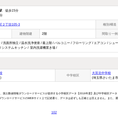
駅
徒歩15分
分
２丁目105-3
種別/構造
建物階建
2階
間取り一例
 / 洗面所独立 / 温水洗浄便座 / 最上階 / バルコニー / フローリング / エアコン / シュ
要 / システムキッチン / 室内洗濯機置き場 /
校
大宮北中学校
中学校区
)
(埼玉県さいたま市
は、国土数値情報ダウンロードサービスが提供する小学校区データ【2016年度】及び中学校区データ
ウンロードサービスのWEBサイト上で記述通り、データは必ずしも正確とは言えません。また、通
102