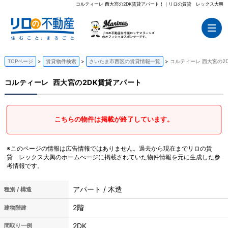
コルティーレ 西大宮の2DK賃貸アパート！｜リロの賃貸 レックス大興
TOPページ
賃貸物件検索
さいたま市西区の賃貸情報一覧
コルティーレ 西大宮の2
コルティーレ
西大宮の2DK賃貸アパート
こちらの物件は掲載が終了しています。
※このページの情報は広告情報ではありません。過去から現在までリロの賃
貸 レックス大興のホームぺージに掲載されていた物件情報を元に生成した参
考情報です。
アパート / 木造
種別 / 構造
2階
建物階建
2DK
間取り一例