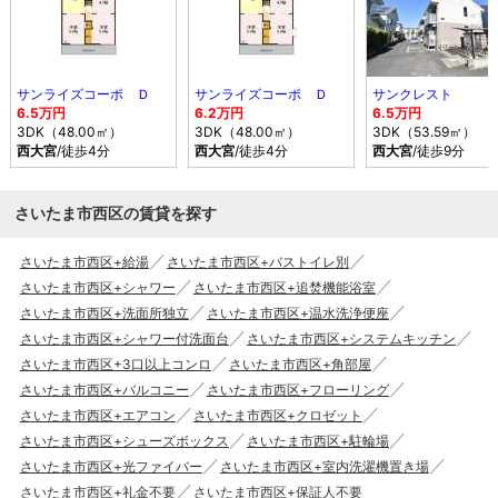
サンライズコーポ Ｄ
サンライズコーポ Ｄ
サンクレスト
6.5万円
6.2万円
6.5万円
3DK（48.00㎡）
3DK（48.00㎡）
3DK（53.59㎡）
西大宮
/徒歩4分
西大宮
/徒歩4分
西大宮
/徒歩9分
さいたま市西区の賃貸を探す
さいたま市西区+給湯
さいたま市西区+バストイレ別
さいたま市西区+シャワー
さいたま市西区+追焚機能浴室
さいたま市西区+洗面所独立
さいたま市西区+温水洗浄便座
さいたま市西区+シャワー付洗面台
さいたま市西区+システムキッチン
さいたま市西区+3口以上コンロ
さいたま市西区+角部屋
さいたま市西区+バルコニー
さいたま市西区+フローリング
さいたま市西区+エアコン
さいたま市西区+クロゼット
さいたま市西区+シューズボックス
さいたま市西区+駐輪場
さいたま市西区+光ファイバー
さいたま市西区+室内洗濯機置き場
さいたま市西区+礼金不要
さいたま市西区+保証人不要