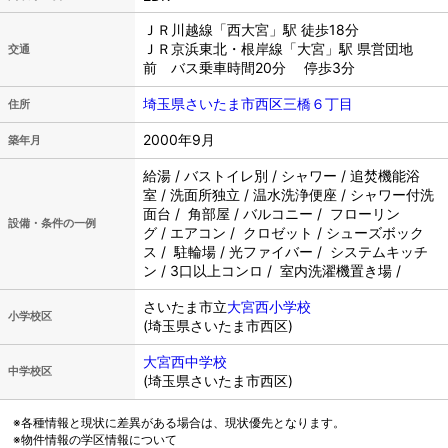
ＪＲ川越線「西大宮」駅 徒歩18分
ＪＲ京浜東北・根岸線「大宮」駅 県営団地
交通
前 バス乗車時間20分 停歩3分
埼玉県さいたま市西区三橋６丁目
住所
2000年9月
築年月
給湯 / バストイレ別 / シャワー / 追焚機能浴
室 / 洗面所独立 / 温水洗浄便座 / シャワー付洗
面台 / 角部屋 / バルコニー / フローリン
設備・条件の一例
グ / エアコン / クロゼット / シューズボック
ス / 駐輪場 / 光ファイバー / システムキッチ
ン / 3口以上コンロ / 室内洗濯機置き場 /
さいたま市立
大宮西小学校
小学校区
(埼玉県さいたま市西区)
大宮西中学校
中学校区
(埼玉県さいたま市西区)
※各種情報と現状に差異がある場合は、現状優先となります。
※物件情報の学区情報について