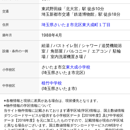
東武野田線「北大宮」駅 徒歩10分
交通
埼玉新都市交通「鉄道博物館」駅 徒歩18分
埼玉県さいたま市北区東大成町１丁目
住所
1988年4月
築年月
給湯 / バストイレ別 / シャワー / 追焚機能浴
室 / 角部屋 / バルコニー / エアコン / 駐輪
設備・条件の一例
場 / 室内洗濯機置き場 /
さいたま市立
東大成小学校
小学校区
(埼玉県さいたま市北区)
植竹中学校
中学校区
(埼玉県さいたま市)
※各種情報と現状に差異がある場合は、現状優先となります。
※物件情報の学区情報について
当サイト物件情報に記載されております通学区域(学区)情報は、国土数値情報
ダウンロードサービスが提供する小学校区データ【2016年度】及び中学校区
データ【2016年度】を元に加工したものですので、記載情報が現在の学区域
と異なる場合がございます。国土数値情報ダウンロードサービスのWEBサイ