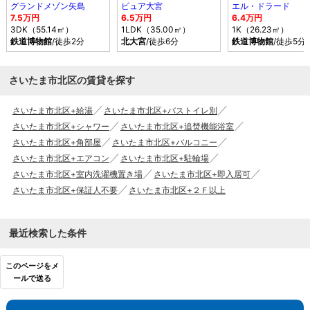
グランドメゾン矢島
ピュア大宮
エル・ドラード
7.5万円
6.5万円
6.4万円
3DK（55.14㎡）
1LDK（35.00㎡）
1K（26.23㎡）
鉄道博物館
/徒歩2分
北大宮
/徒歩6分
鉄道博物館
/徒歩5分
さいたま市北区の賃貸を探す
さいたま市北区+給湯
さいたま市北区+バストイレ別
さいたま市北区+シャワー
さいたま市北区+追焚機能浴室
さいたま市北区+角部屋
さいたま市北区+バルコニー
さいたま市北区+エアコン
さいたま市北区+駐輪場
さいたま市北区+室内洗濯機置き場
さいたま市北区+即入居可
さいたま市北区+保証人不要
さいたま市北区+２Ｆ以上
最近検索した条件
このページをメ
ールで送る