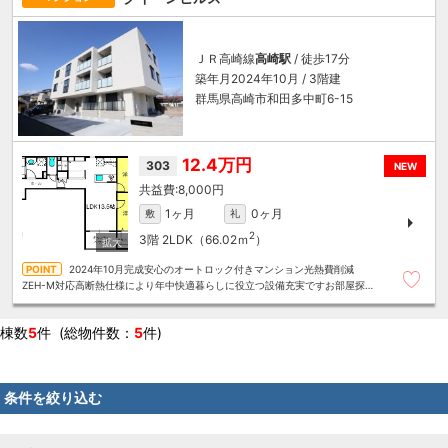
ＪＲ高崎線
高崎駅
/ 徒歩17分
築年月2024年10月 / 3階建
群馬県高崎市和田多中町6-15
12.4万円
303
NEW
8,000円
1ヶ月
0ヶ月
敷
礼
2
3階
2LDK（66.02ｍ
）
2024年10月完成安心のオートロック付きマンション光熱費削減
ZEH-M対応高断熱仕様により年中快適暮らしに役立つ設備充実ですお部屋探し
は～住むことまるごと～リロの賃貸へお任せください
棟数
5
件 (総物件数：
5
件)
条件を絞り込む