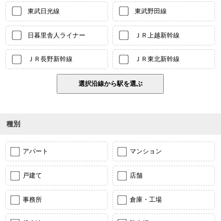
東武日光線
東武野田線
日暮里舎人ライナー
ＪＲ上越新幹線
ＪＲ長野新幹線
ＪＲ東北新幹線
種別
アパート
マンション
戸建て
店舗
事務所
倉庫・工場