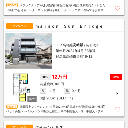
ドラックストアが徒歩圏内日用品のお買い物に便利南向き・日当た
り良好のお部屋インターネット無料も嬉しいポイントです不在時でもお荷物が
受け取れる宅配ボックスあり
ｍａｉｓｏｎ Ｓｕｎ Ｂｒｉｄｇｅ
マンション
ＪＲ高崎線
高崎駅
/ 徒歩9分
築年月2024年4月 / 3階建
群馬県高崎市栄町19-12
12万円
302
NEW
8,000円
1ヶ月
0ヶ月
敷
礼
2
3階
2LDK（61.17ｍ
）
期間限定フリーレント1ヶ月2024年4月完成光熱費削減ZEH-M対応
ペット共生へーベルメゾン高断熱仕様により年中快適犬・猫・中型犬・多頭飼
いご相談ください
クイーンヒルズ
マンション