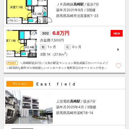
ＪＲ高崎線
高崎駅
/ 徒歩7分
築年月2021年9月 / 3階建
群馬県高崎市北双葉町1-23
6.8万円
302
NEW
7,500円
1ヶ月
0ヶ月
敷
礼
2
3階
1K（27.9ｍ
）
＼高崎駅徒歩7分／人気の駅近マンション旭化成施工のへーベルメゾ
ン経済的な都市ガス供給嬉しいインターネット無料安心のオートロック付き～
住むことまるごと～リロの賃貸へお任せください
Ｅａｓｔ ｆｉｅｌｄ
マンション
上信電鉄
高崎駅
/ 徒歩7分
築年月2025年4月 / 3階建
群馬県高崎市栄町18-14