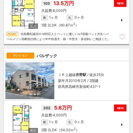
13.5万円
103
NEW
8,000円
1ヶ月
0ヶ月
敷
礼
2
1階
2LDK（60.87ｍ
）
光熱費削減ZEH-M対応人とペットに優しいIoT搭載ペット共生へー
ベルメゾン高断熱仕様により年中快適犬・猫・中型犬・多頭飼いご相談くださ
い～住むことまるごと～リロの賃貸へお任せください
バルザック
マンション
ＪＲ上越線
井野駅
/ 徒歩25分
築年月2010年2月 / 2階建
群馬県高崎市新保町437-1
5.6万円
202
NEW
4,000円
1ヶ月
0ヶ月
敷
礼
2
2階
2LDK（54.02ｍ
）