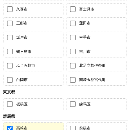
久喜市
富士見市
三郷市
蓮田市
坂戸市
幸手市
鶴ヶ島市
吉川市
ふじみ野市
北足立郡伊奈町
白岡市
南埼玉郡宮代町
東京都
板橋区
練馬区
群馬県
高崎市
前橋市