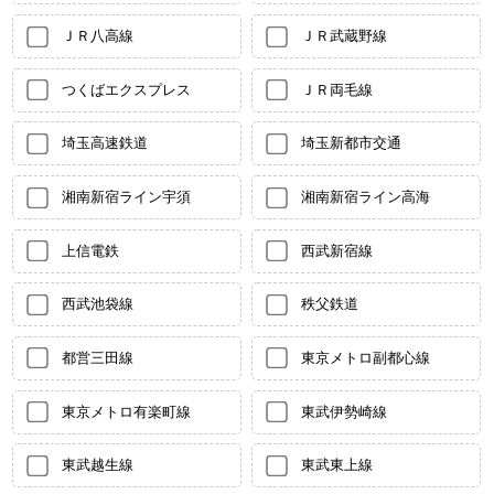
ＪＲ八高線
ＪＲ武蔵野線
つくばエクスプレス
ＪＲ両毛線
埼玉高速鉄道
埼玉新都市交通
湘南新宿ライン宇須
湘南新宿ライン高海
上信電鉄
西武新宿線
西武池袋線
秩父鉄道
都営三田線
東京メトロ副都心線
東京メトロ有楽町線
東武伊勢崎線
東武越生線
東武東上線