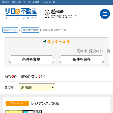
高崎市 ｜賃貸物件一覧｜リロの賃貸 レックス大興
TOPページ
賃貸物件検索
高崎市 賃貸物件一覧
選択中の条件
高崎市 賃貸物件一覧
条件を変更
条件を保存
棟数
5
件 (総物件数：
5
件)
並び順 ：
レジデンス北双葉
マンション