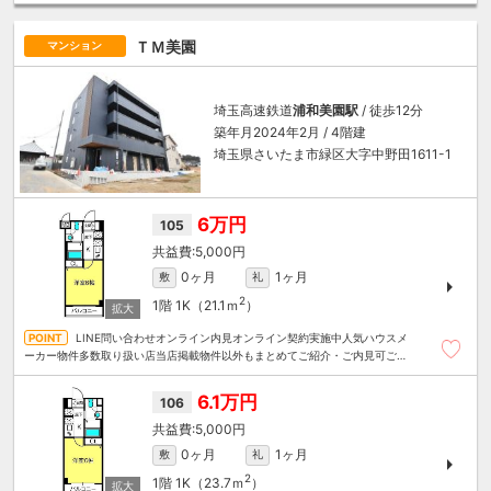
ＴＭ美園
マンション
埼玉高速鉄道
浦和美園駅
/ 徒歩12分
築年月2024年2月 / 4階建
埼玉県さいたま市緑区大字中野田1611-1
6万円
105
5,000円
0ヶ月
1ヶ月
敷
礼
2
1階
1K（21.1ｍ
）
LINE問い合わせオンライン内見オンライン契約実施中人気ハウスメ
ーカー物件多数取り扱い店当店掲載物件以外もまとめてご紹介・ご内見可ご予
算にあったお部屋を多数ご紹介させていただきます
6.1万円
106
5,000円
0ヶ月
1ヶ月
敷
礼
2
1階
1K（23.7ｍ
）