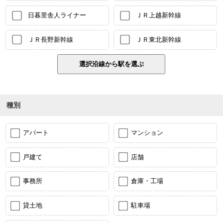
日暮里舎人ライナー
ＪＲ上越新幹線
ＪＲ長野新幹線
ＪＲ東北新幹線
種別
アパート
マンション
戸建て
店舗
事務所
倉庫・工場
貸土地
駐車場