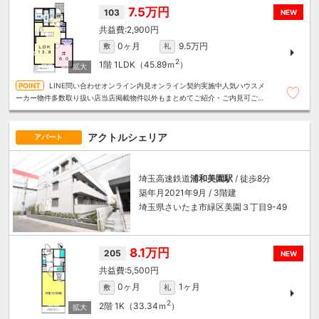
7.5万円
103
NEW
2,900円
0ヶ月
9.5万円
敷
礼
2
1階
1LDK（45.89ｍ
）
LINE問い合わせオンライン内見オンライン契約実施中人気ハウスメ
ーカー物件多数取り扱い店当店掲載物件以外もまとめてご紹介・ご内見可ご予
算にあったお部屋を多数ご紹介させていただきます
アクトルシェリア
アパート
埼玉高速鉄道
浦和美園駅
/ 徒歩8分
築年月2021年9月 / 3階建
埼玉県さいたま市緑区美園３丁目9-49
8.1万円
205
NEW
5,500円
0ヶ月
1ヶ月
敷
礼
2
2階
1K（33.34ｍ
）