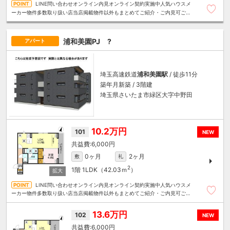
LINE問い合わせオンライン内見オンライン契約実施中人気ハウスメ
ーカー物件多数取り扱い店当店掲載物件以外もまとめてご紹介・ご内見可ご予
算にあったお部屋を多数ご紹介させていただきます
浦和美園PJ ?
アパート
埼玉高速鉄道
浦和美園駅
/ 徒歩11分
築年月新築 / 3階建
埼玉県さいたま市緑区大字中野田
10.2万円
101
NEW
6,000円
0ヶ月
2ヶ月
敷
礼
2
1階
1LDK（42.03ｍ
）
LINE問い合わせオンライン内見オンライン契約実施中人気ハウスメ
ーカー物件多数取り扱い店当店掲載物件以外もまとめてご紹介・ご内見可ご予
算にあったお部屋を多数ご紹介させていただきます
13.6万円
102
NEW
6,000円