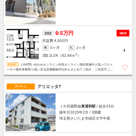
9.5万円
202
NEW
4,500円
0ヶ月
2ヶ月
敷
礼
2
2階
2LDK（62.46ｍ
）
LINE問い合わせオンライン内見オンライン契約実施中人気ハウスメ
ーカー物件多数取り扱い店当店掲載物件以外もまとめてご紹介・ご内見可ご予
算にあったお部屋を多数ご紹介させていただきます
アリエッタ?
アパート
ＪＲ武蔵野線
東浦和駅
/ 徒歩35分
築年月2025年2月 / 3階建
埼玉県さいたま市緑区大字中尾