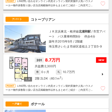
LINE問い合わせオンライン内見オンライン契約実施中人気ハウスメ
ーカー物件多数取り扱い店当店掲載物件以外もまとめてご紹介・ご内見可ご予
算にあったお部屋を多数ご紹介させていただきます
コトーブリアン
アパート
ＪＲ京浜東北・根岸線
北浦和駅
/ 市営アパ
ート バス乗車時間8分 停歩4分
築年月2015年9月 / 2階建
埼玉県さいたま市緑区道祖土２丁目5-9
8.7万円
201
NEW
2,300円
0ヶ月
10.7万円
敷
礼
2
2階
2LDK（60.1ｍ
）
LINE問い合わせオンライン内見オンライン契約実施中人気ハウスメ
ーカー物件多数取り扱い店当店掲載物件以外もまとめてご紹介・ご内見可ご予
算にあったお部屋を多数ご紹介させていただきます
ボナール
一戸建て