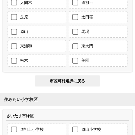
大間木
道祖土
芝原
太田窪
原山
馬場
東浦和
東大門
松木
美園
住みたい小学校区
さいたま市緑区
道祖土小学校
原山小学校