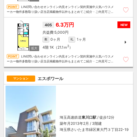
LINE問い合わせオンライン内見オンライン契約実施中人気ハウスメ
ーカー物件多数取り扱い店当店掲載物件以外もまとめてご紹介・ご内見可ご予
算にあったお部屋を多数ご紹介させていただきます
6.3万円
405
NEW
5,000円
0ヶ月
1ヶ月
敷
礼
2
4階
1K（21.1ｍ
）
LINE問い合わせオンライン内見オンライン契約実施中人気ハウスメ
ーカー物件多数取り扱い店当店掲載物件以外もまとめてご紹介・ご内見可ご予
算にあったお部屋を多数ご紹介させていただきます
エスポワール
マンション
埼玉高速鉄道
東川口駅
/ 徒歩12分
築年月2013年2月 / 3階建
埼玉県さいたま市緑区東大門３丁目22-19