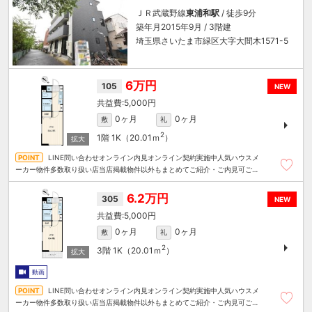
ＪＲ武蔵野線
東浦和駅
/ 徒歩9分
築年月2015年9月 / 3階建
埼玉県さいたま市緑区大字大間木1571-5
6万円
105
NEW
5,000円
0ヶ月
0ヶ月
敷
礼
2
1階
1K（20.01ｍ
）
LINE問い合わせオンライン内見オンライン契約実施中人気ハウスメ
ーカー物件多数取り扱い店当店掲載物件以外もまとめてご紹介・ご内見可ご予
算にあったお部屋を多数ご紹介させていただきます
6.2万円
305
NEW
5,000円
0ヶ月
0ヶ月
敷
礼
2
3階
1K（20.01ｍ
）
動画
LINE問い合わせオンライン内見オンライン契約実施中人気ハウスメ
ーカー物件多数取り扱い店当店掲載物件以外もまとめてご紹介・ご内見可ご予
算にあったお部屋を多数ご紹介させていただきます