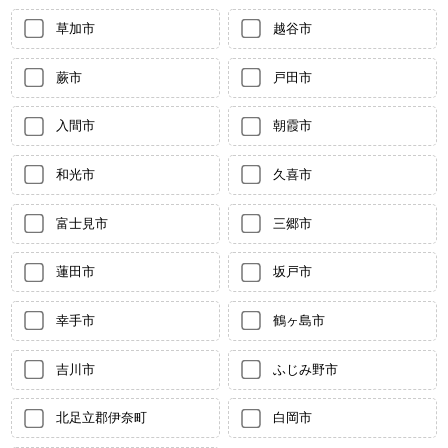
草加市
越谷市
蕨市
戸田市
入間市
朝霞市
和光市
久喜市
富士見市
三郷市
蓮田市
坂戸市
幸手市
鶴ヶ島市
吉川市
ふじみ野市
北足立郡伊奈町
白岡市