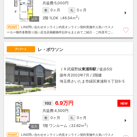
5,000円
0ヶ月
0ヶ月
敷
礼
2
2階
1LDK（46.54ｍ
）
LINE問い合わせオンライン内見オンライン契約実施中人気ハウスメ
ーカー物件多数取り扱い店当店掲載物件以外もまとめてご紹介・ご内見可ご予
算にあったお部屋を多数ご紹介させていただきます
レ・ポワソン
アパート
ＪＲ武蔵野線
東浦和駅
/ 徒歩5分
築年月2002年7月 / 2階建
埼玉県さいたま市緑区東浦和５丁目6-5
6.9万円
102
NEW
4,500円
0ヶ月
0ヶ月
敷
礼
2
1階
ワンルーム（32.62ｍ
）
LINE問い合わせオンライン内見オンライン契約実施中人気ハウスメ