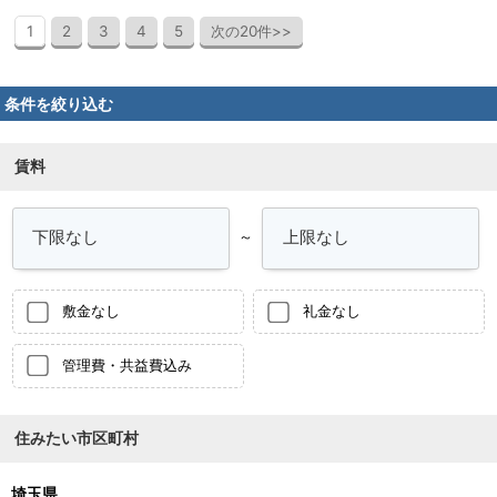
1
2
3
4
5
次の20件>>
条件を絞り込む
賃料
～
敷金なし
礼金なし
管理費・共益費込み
住みたい市区町村
埼玉県