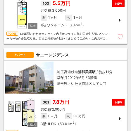
5.5万円
103
NEW
3,000円
1ヶ月
1ヶ月
敷
礼
2
1階
ワンルーム（18.07ｍ
）
LINE問い合わせオンライン内見オンライン契約実施中人気ハウスメ
ーカー物件多数取り扱い店当店掲載物件以外もまとめてご紹介・ご内見可ご予
算にあったお部屋を多数ご紹介させていただきます
サニーレジデンス
アパート
埼玉高速鉄道
浦和美園駅
/ 徒歩11分
築年月2012年6月 / 3階建
埼玉県さいたま市緑区大字大門
7.8万円
301
NEW
2,900円
0ヶ月
9.8万円
敷
礼
2
3階
1LDK（53.01ｍ
）