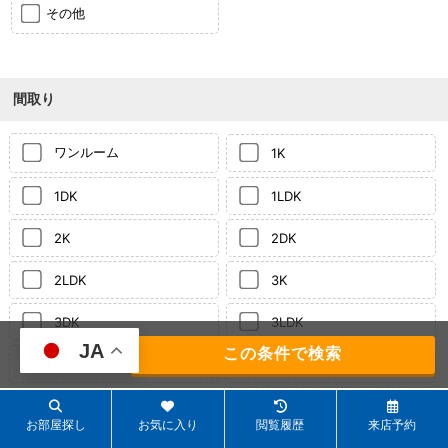
その他
間取り
ワンルーム
1K
1DK
1LDK
2K
2DK
2LDK
3K
3DK
3LDK
JA
141
件
4K
4DK
それ以上
4LDK
お部屋探し
お気に入り
閲覧履歴
来店予約