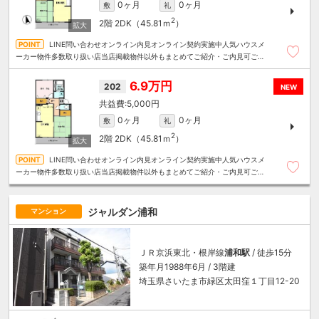
0ヶ月
0ヶ月
敷
礼
2
2階
2DK（45.81ｍ
）
LINE問い合わせオンライン内見オンライン契約実施中人気ハウスメ
ーカー物件多数取り扱い店当店掲載物件以外もまとめてご紹介・ご内見可ご予
算にあったお部屋を多数ご紹介させていただきます
6.9万円
202
NEW
5,000円
0ヶ月
0ヶ月
敷
礼
2
2階
2DK（45.81ｍ
）
LINE問い合わせオンライン内見オンライン契約実施中人気ハウスメ
ーカー物件多数取り扱い店当店掲載物件以外もまとめてご紹介・ご内見可ご予
算にあったお部屋を多数ご紹介させていただきます
ジャルダン浦和
マンション
ＪＲ京浜東北・根岸線
浦和駅
/ 徒歩15分
築年月1988年6月 / 3階建
埼玉県さいたま市緑区太田窪１丁目12-20