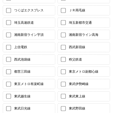
つくばエクスプレス
ＪＲ両毛線
埼玉高速鉄道
埼玉新都市交通
湘南新宿ライン宇須
湘南新宿ライン高海
上信電鉄
西武新宿線
西武池袋線
秩父鉄道
都営三田線
東京メトロ副都心線
東京メトロ有楽町線
東武伊勢崎線
東武越生線
東武東上線
東武日光線
東武野田線