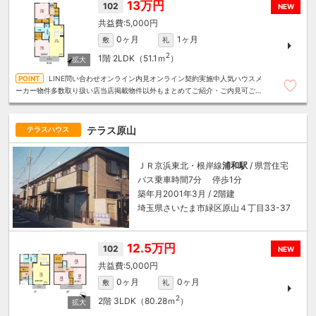
13万円
102
NEW
5,000円
0ヶ月
1ヶ月
敷
礼
2
1階
2LDK（51.1ｍ
）
LINE問い合わせオンライン内見オンライン契約実施中人気ハウスメ
ーカー物件多数取り扱い店当店掲載物件以外もまとめてご紹介・ご内見可ご予
算にあったお部屋を多数ご紹介させていただきます
テラス原山
テラスハウス
ＪＲ京浜東北・根岸線
浦和駅
/ 県営住宅
バス乗車時間7分 停歩1分
築年月2001年3月 / 2階建
埼玉県さいたま市緑区原山４丁目33-37
12.5万円
102
NEW
5,000円
0ヶ月
0ヶ月
敷
礼
2
2階
3LDK（80.28ｍ
）