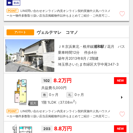
動画
LINE問い合わせオンライン内見オンライン契約実施中人気ハウスメ
ーカー物件多数取り扱い店当店掲載物件以外もまとめてご紹介・ご内見可ご予
算にあったお部屋を多数ご紹介させていただきます
ヴェルテマレ コマノ
アパート
ＪＲ京浜東北・根岸線
浦和駅
/ 花月 バス
乗車時間12分 停歩4分
築年月2013年8月 / 2階建
埼玉県さいたま市緑区大字中尾347-3
8.2万円
102
NEW
5,000円
0ヶ月
0ヶ月
敷
礼
2
1階
1LDK（37.08ｍ
）
LINE問い合わせオンライン内見オンライン契約実施中人気ハウスメ
ーカー物件多数取り扱い店当店掲載物件以外もまとめてご紹介・ご内見可ご予
算にあったお部屋を多数ご紹介させていただきます
8.8万円
203
NEW