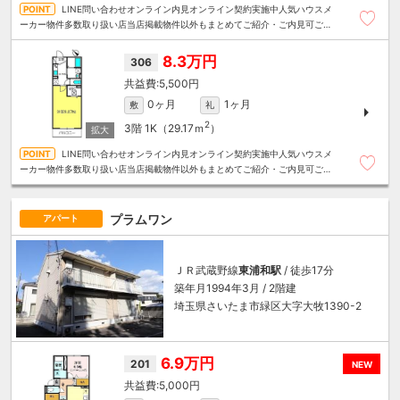
LINE問い合わせオンライン内見オンライン契約実施中人気ハウスメ
ーカー物件多数取り扱い店当店掲載物件以外もまとめてご紹介・ご内見可ご予
算にあったお部屋を多数ご紹介させていただきます
8.3万円
306
5,500円
0ヶ月
1ヶ月
敷
礼
2
3階
1K（29.17ｍ
）
LINE問い合わせオンライン内見オンライン契約実施中人気ハウスメ
ーカー物件多数取り扱い店当店掲載物件以外もまとめてご紹介・ご内見可ご予
算にあったお部屋を多数ご紹介させていただきます
プラムワン
アパート
ＪＲ武蔵野線
東浦和駅
/ 徒歩17分
築年月1994年3月 / 2階建
埼玉県さいたま市緑区大字大牧1390-2
6.9万円
201
NEW
5,000円