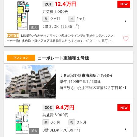
12.4万円
201
NEW
5,000円
0ヶ月
1ヶ月
敷
礼
2
2階
2LDK（55.45ｍ
）
LINE問い合わせオンライン内見オンライン契約実施中人気ハウスメ
ーカー物件多数取り扱い店当店掲載物件以外もまとめてご紹介・ご内見可ご予
算にあったお部屋を多数ご紹介させていただきます
コーポレート東浦和１号棟
マンション
ＪＲ武蔵野線
東浦和駅
/ 徒歩8分
築年月1996年6月 / 5階建
埼玉県さいたま市緑区東浦和２丁目10-1
9.4万円
303
NEW
6,000円
0ヶ月
0ヶ月
敷
礼
2
3階
3LDK（70.09ｍ
）