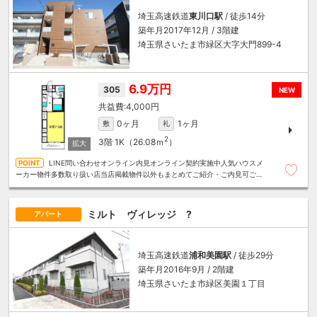
埼玉高速鉄道
東川口駅
/ 徒歩14分
築年月2017年12月 / 3階建
埼玉県さいたま市緑区大字大門899-4
6.9万円
305
NEW
4,000円
0ヶ月
1ヶ月
敷
礼
2
3階
1K（26.08ｍ
）
LINE問い合わせオンライン内見オンライン契約実施中人気ハウスメ
ーカー物件多数取り扱い店当店掲載物件以外もまとめてご紹介・ご内見可ご予
算にあったお部屋を多数ご紹介させていただきます
ミルト ヴィレッジ ?
アパート
埼玉高速鉄道
浦和美園駅
/ 徒歩29分
築年月2016年9月 / 2階建
埼玉県さいたま市緑区美園１丁目