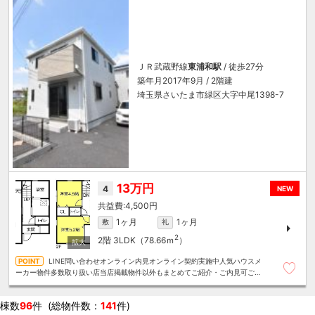
ＪＲ武蔵野線
東浦和駅
/ 徒歩27分
築年月2017年9月 / 2階建
埼玉県さいたま市緑区大字中尾1398-7
13万円
4
NEW
4,500円
1ヶ月
1ヶ月
敷
礼
2
2階
3LDK（78.66ｍ
）
LINE問い合わせオンライン内見オンライン契約実施中人気ハウスメ
ーカー物件多数取り扱い店当店掲載物件以外もまとめてご紹介・ご内見可ご予
算にあったお部屋を多数ご紹介させていただきます
棟数
96
件 (総物件数：
141
件)