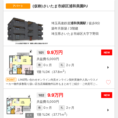
(仮称)さいたま市緑区浦和美園PJ
アパート
埼玉高速鉄道
浦和美園駅
/ 徒歩9分
築年月新築 / 3階建
埼玉県さいたま市緑区大字下野田
9.9万円
101
NEW
5,000円
0ヶ月
2ヶ月
敷
礼
2
1階
1LDK（37.8ｍ
）
LINE問い合わせオンライン内見オンライン契約実施中人気ハウスメ
ーカー物件多数取り扱い店当店掲載物件以外もまとめてご紹介・ご内見可ご予
算にあったお部屋を多数ご紹介させていただきます
9.9万円
102
NEW
5,000円
0ヶ月
2ヶ月
敷
礼
2
1階
1LDK（37.71ｍ
）