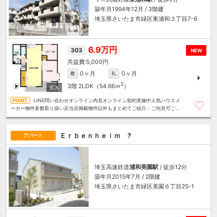
築年月1994年12月 / 3階建
埼玉県さいたま市緑区東浦和３丁目7-6
6.9万円
303
NEW
5,000円
0ヶ月
0ヶ月
敷
礼
2
3階
2LDK（54.66ｍ
）
LINE問い合わせオンライン内見オンライン契約実施中人気ハウスメ
ーカー物件多数取り扱い店当店掲載物件以外もまとめてご紹介・ご内見可ご予
算にあったお部屋を多数ご紹介させていただきます
Ｅｒｂｅｎｈｅｉｍ ?
アパート
埼玉高速鉄道
浦和美園駅
/ 徒歩12分
築年月2015年7月 / 2階建
埼玉県さいたま市緑区美園６丁目25-1