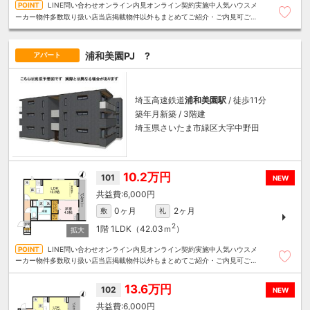
LINE問い合わせオンライン内見オンライン契約実施中人気ハウスメ
ーカー物件多数取り扱い店当店掲載物件以外もまとめてご紹介・ご内見可ご予
算にあったお部屋を多数ご紹介させていただきます
浦和美園PJ ?
アパート
埼玉高速鉄道
浦和美園駅
/ 徒歩11分
築年月新築 / 3階建
埼玉県さいたま市緑区大字中野田
10.2万円
101
NEW
6,000円
0ヶ月
2ヶ月
敷
礼
2
1階
1LDK（42.03ｍ
）
LINE問い合わせオンライン内見オンライン契約実施中人気ハウスメ
ーカー物件多数取り扱い店当店掲載物件以外もまとめてご紹介・ご内見可ご予
算にあったお部屋を多数ご紹介させていただきます
13.6万円
102
NEW
6,000円