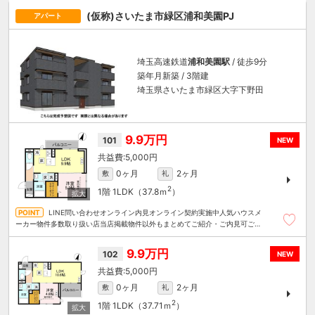
(仮称)さいたま市緑区浦和美園PJ
アパート
埼玉高速鉄道
浦和美園駅
/ 徒歩9分
築年月新築 / 3階建
埼玉県さいたま市緑区大字下野田
9.9万円
101
NEW
5,000円
0ヶ月
2ヶ月
敷
礼
2
1階
1LDK（37.8ｍ
）
LINE問い合わせオンライン内見オンライン契約実施中人気ハウスメ
ーカー物件多数取り扱い店当店掲載物件以外もまとめてご紹介・ご内見可ご予
算にあったお部屋を多数ご紹介させていただきます
9.9万円
102
NEW
5,000円
0ヶ月
2ヶ月
敷
礼
2
1階
1LDK（37.71ｍ
）