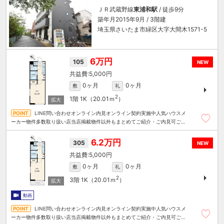
ＪＲ武蔵野線
東浦和駅
/ 徒歩9分
築年月2015年9月 / 3階建
埼玉県さいたま市緑区大字大間木1571-5
6万円
105
NEW
5,000円
0ヶ月
0ヶ月
敷
礼
2
1階
1K（20.01ｍ
）
LINE問い合わせオンライン内見オンライン契約実施中人気ハウスメ
ーカー物件多数取り扱い店当店掲載物件以外もまとめてご紹介・ご内見可ご予
算にあったお部屋を多数ご紹介させていただきます
6.2万円
305
NEW
5,000円
0ヶ月
0ヶ月
敷
礼
2
3階
1K（20.01ｍ
）
動画
LINE問い合わせオンライン内見オンライン契約実施中人気ハウスメ
ーカー物件多数取り扱い店当店掲載物件以外もまとめてご紹介・ご内見可ご予
算にあったお部屋を多数ご紹介させていただきます