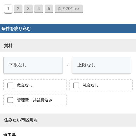
1
2
3
4
5
次の20件>>
条件を絞り込む
賃料
～
敷金なし
礼金なし
管理費・共益費込み
住みたい市区町村
埼玉県