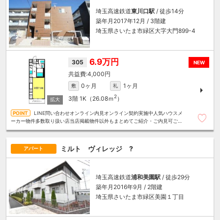
埼玉高速鉄道
東川口駅
/ 徒歩14分
築年月2017年12月 / 3階建
埼玉県さいたま市緑区大字大門899-4
6.9万円
305
NEW
4,000円
0ヶ月
1ヶ月
敷
礼
2
3階
1K（26.08ｍ
）
LINE問い合わせオンライン内見オンライン契約実施中人気ハウスメ
ーカー物件多数取り扱い店当店掲載物件以外もまとめてご紹介・ご内見可ご予
算にあったお部屋を多数ご紹介させていただきます
ミルト ヴィレッジ ?
アパート
埼玉高速鉄道
浦和美園駅
/ 徒歩29分
築年月2016年9月 / 2階建
埼玉県さいたま市緑区美園１丁目