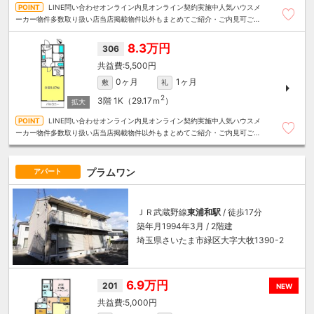
LINE問い合わせオンライン内見オンライン契約実施中人気ハウスメ
ーカー物件多数取り扱い店当店掲載物件以外もまとめてご紹介・ご内見可ご予
算にあったお部屋を多数ご紹介させていただきます
8.3万円
306
5,500円
0ヶ月
1ヶ月
敷
礼
2
3階
1K（29.17ｍ
）
LINE問い合わせオンライン内見オンライン契約実施中人気ハウスメ
ーカー物件多数取り扱い店当店掲載物件以外もまとめてご紹介・ご内見可ご予
算にあったお部屋を多数ご紹介させていただきます
プラムワン
アパート
ＪＲ武蔵野線
東浦和駅
/ 徒歩17分
築年月1994年3月 / 2階建
埼玉県さいたま市緑区大字大牧1390-2
6.9万円
201
NEW
5,000円