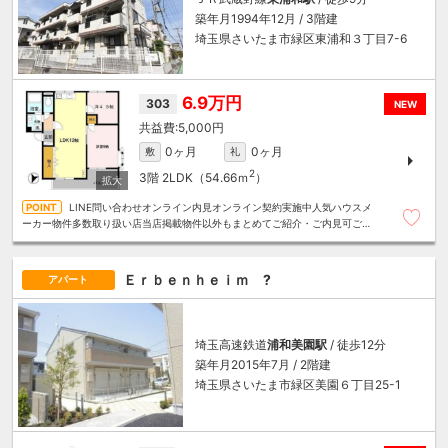
築年月1994年12月 / 3階建
埼玉県さいたま市緑区東浦和３丁目7-6
6.9万円
303
NEW
5,000円
0ヶ月
0ヶ月
敷
礼
2
3階
2LDK（54.66ｍ
）
LINE問い合わせオンライン内見オンライン契約実施中人気ハウスメ
ーカー物件多数取り扱い店当店掲載物件以外もまとめてご紹介・ご内見可ご予
算にあったお部屋を多数ご紹介させていただきます
Ｅｒｂｅｎｈｅｉｍ ?
アパート
埼玉高速鉄道
浦和美園駅
/ 徒歩12分
築年月2015年7月 / 2階建
埼玉県さいたま市緑区美園６丁目25-1