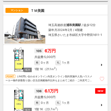
ＴＭ美園
マンション
埼玉高速鉄道
浦和美園駅
/ 徒歩12分
築年月2024年2月 / 4階建
埼玉県さいたま市緑区大字中野田1611-1
6万円
105
5,000円
0ヶ月
1ヶ月
敷
礼
2
1階
1K（21.1ｍ
）
LINE問い合わせオンライン内見オンライン契約実施中人気ハウスメ
ーカー物件多数取り扱い店当店掲載物件以外もまとめてご紹介・ご内見可ご予
算にあったお部屋を多数ご紹介させていただきます
6.1万円
106
NEW
5,000円
0ヶ月
1ヶ月
敷
礼
2
1階
1K（23.7ｍ
）