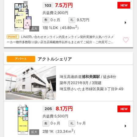
7.5万円
103
NEW
2,900円
0ヶ月
9.5万円
敷
礼
2
1階
1LDK（45.89ｍ
）
LINE問い合わせオンライン内見オンライン契約実施中人気ハウスメ
ーカー物件多数取り扱い店当店掲載物件以外もまとめてご紹介・ご内見可ご予
算にあったお部屋を多数ご紹介させていただきます
アクトルシェリア
アパート
埼玉高速鉄道
浦和美園駅
/ 徒歩8分
築年月2021年9月 / 3階建
埼玉県さいたま市緑区美園３丁目9-49
8.1万円
205
NEW
5,500円
0ヶ月
1ヶ月
敷
礼
2
2階
1K（33.34ｍ
）