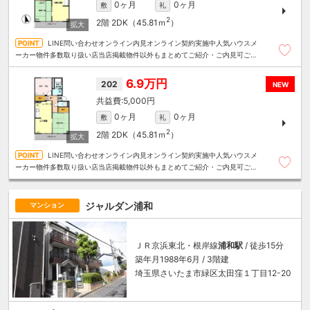
0ヶ月
0ヶ月
敷
礼
2
2階
2DK（45.81ｍ
）
LINE問い合わせオンライン内見オンライン契約実施中人気ハウスメ
ーカー物件多数取り扱い店当店掲載物件以外もまとめてご紹介・ご内見可ご予
算にあったお部屋を多数ご紹介させていただきます
6.9万円
202
NEW
5,000円
0ヶ月
0ヶ月
敷
礼
2
2階
2DK（45.81ｍ
）
LINE問い合わせオンライン内見オンライン契約実施中人気ハウスメ
ーカー物件多数取り扱い店当店掲載物件以外もまとめてご紹介・ご内見可ご予
算にあったお部屋を多数ご紹介させていただきます
ジャルダン浦和
マンション
ＪＲ京浜東北・根岸線
浦和駅
/ 徒歩15分
築年月1988年6月 / 3階建
埼玉県さいたま市緑区太田窪１丁目12-20