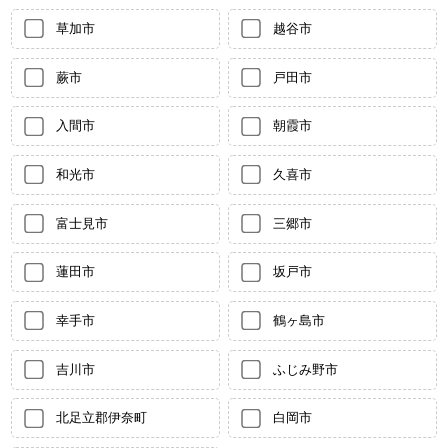
草加市
越谷市
蕨市
戸田市
入間市
朝霞市
和光市
久喜市
富士見市
三郷市
蓮田市
坂戸市
幸手市
鶴ヶ島市
吉川市
ふじみ野市
北足立郡伊奈町
白岡市