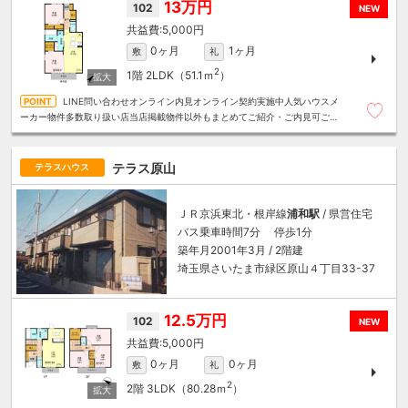
13万円
102
NEW
5,000円
0ヶ月
1ヶ月
敷
礼
2
1階
2LDK（51.1ｍ
）
LINE問い合わせオンライン内見オンライン契約実施中人気ハウスメ
ーカー物件多数取り扱い店当店掲載物件以外もまとめてご紹介・ご内見可ご予
算にあったお部屋を多数ご紹介させていただきます
テラス原山
テラスハウス
ＪＲ京浜東北・根岸線
浦和駅
/ 県営住宅
バス乗車時間7分 停歩1分
築年月2001年3月 / 2階建
埼玉県さいたま市緑区原山４丁目33-37
12.5万円
102
NEW
5,000円
0ヶ月
0ヶ月
敷
礼
2
2階
3LDK（80.28ｍ
）