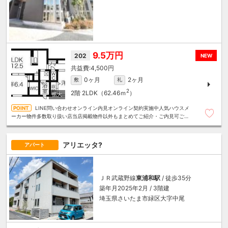
9.5万円
202
NEW
4,500円
0ヶ月
2ヶ月
敷
礼
2
2階
2LDK（62.46ｍ
）
LINE問い合わせオンライン内見オンライン契約実施中人気ハウスメ
ーカー物件多数取り扱い店当店掲載物件以外もまとめてご紹介・ご内見可ご予
算にあったお部屋を多数ご紹介させていただきます
アリエッタ?
アパート
ＪＲ武蔵野線
東浦和駅
/ 徒歩35分
築年月2025年2月 / 3階建
埼玉県さいたま市緑区大字中尾