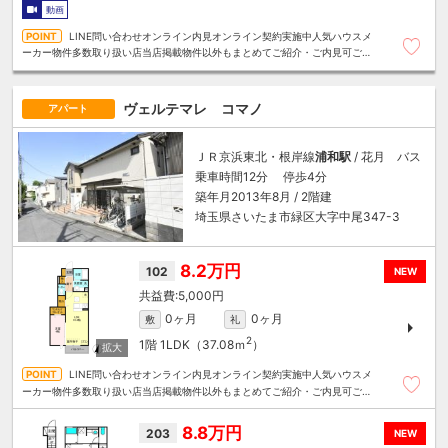
動画
LINE問い合わせオンライン内見オンライン契約実施中人気ハウスメ
ーカー物件多数取り扱い店当店掲載物件以外もまとめてご紹介・ご内見可ご予
算にあったお部屋を多数ご紹介させていただきます
ヴェルテマレ コマノ
アパート
ＪＲ京浜東北・根岸線
浦和駅
/ 花月 バス
乗車時間12分 停歩4分
築年月2013年8月 / 2階建
埼玉県さいたま市緑区大字中尾347-3
8.2万円
102
NEW
5,000円
0ヶ月
0ヶ月
敷
礼
2
1階
1LDK（37.08ｍ
）
LINE問い合わせオンライン内見オンライン契約実施中人気ハウスメ
ーカー物件多数取り扱い店当店掲載物件以外もまとめてご紹介・ご内見可ご予
算にあったお部屋を多数ご紹介させていただきます
8.8万円
203
NEW