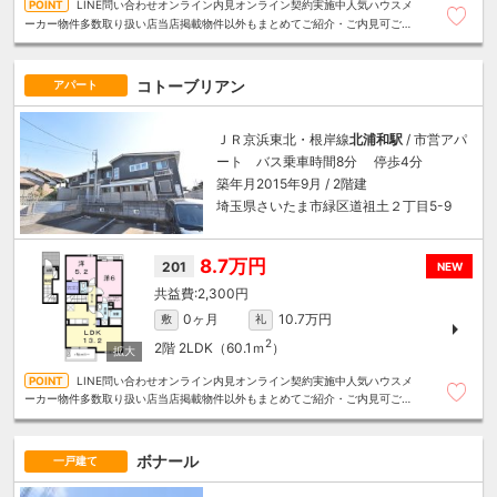
LINE問い合わせオンライン内見オンライン契約実施中人気ハウスメ
ーカー物件多数取り扱い店当店掲載物件以外もまとめてご紹介・ご内見可ご予
算にあったお部屋を多数ご紹介させていただきます
コトーブリアン
アパート
ＪＲ京浜東北・根岸線
北浦和駅
/ 市営アパ
ート バス乗車時間8分 停歩4分
築年月2015年9月 / 2階建
埼玉県さいたま市緑区道祖土２丁目5-9
8.7万円
201
NEW
2,300円
0ヶ月
10.7万円
敷
礼
2
2階
2LDK（60.1ｍ
）
LINE問い合わせオンライン内見オンライン契約実施中人気ハウスメ
ーカー物件多数取り扱い店当店掲載物件以外もまとめてご紹介・ご内見可ご予
算にあったお部屋を多数ご紹介させていただきます
ボナール
一戸建て