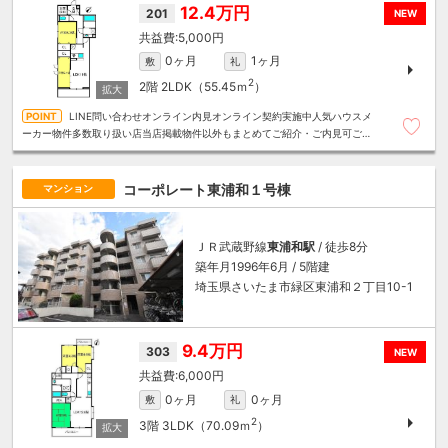
12.4万円
201
NEW
5,000円
0ヶ月
1ヶ月
敷
礼
2
2階
2LDK（55.45ｍ
）
LINE問い合わせオンライン内見オンライン契約実施中人気ハウスメ
ーカー物件多数取り扱い店当店掲載物件以外もまとめてご紹介・ご内見可ご予
算にあったお部屋を多数ご紹介させていただきます
コーポレート東浦和１号棟
マンション
ＪＲ武蔵野線
東浦和駅
/ 徒歩8分
築年月1996年6月 / 5階建
埼玉県さいたま市緑区東浦和２丁目10-1
9.4万円
303
NEW
6,000円
0ヶ月
0ヶ月
敷
礼
2
3階
3LDK（70.09ｍ
）