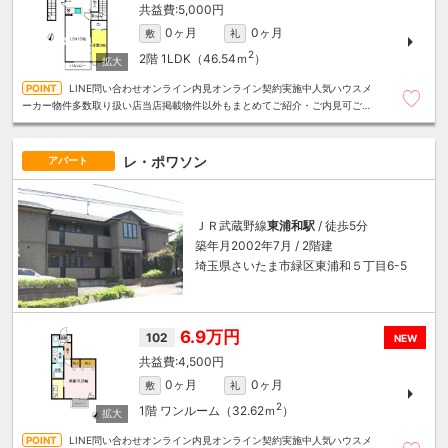
5,000円
0ヶ月
0ヶ月
敷
礼
2
2階
1LDK（46.54ｍ
）
LINE問い合わせオンライン内見オンライン契約実施中人気ハウスメ
ーカー物件多数取り扱い店当店掲載物件以外もまとめてご紹介・ご内見可ご予
算にあったお部屋を多数ご紹介させていただきます
レ・ポワソン
アパート
ＪＲ武蔵野線
東浦和駅
/ 徒歩5分
築年月2002年7月 / 2階建
埼玉県さいたま市緑区東浦和５丁目6-5
6.9万円
102
NEW
4,500円
0ヶ月
0ヶ月
敷
礼
2
1階
ワンルーム（32.62ｍ
）
LINE問い合わせオンライン内見オンライン契約実施中人気ハウスメ