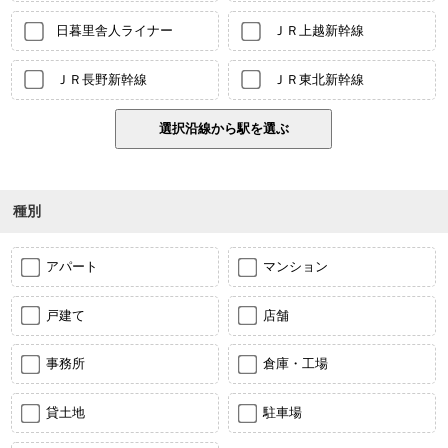
日暮里舎人ライナー
ＪＲ上越新幹線
ＪＲ長野新幹線
ＪＲ東北新幹線
種別
アパート
マンション
戸建て
店舗
事務所
倉庫・工場
貸土地
駐車場