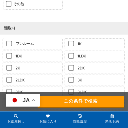
その他
間取り
ワンルーム
1K
1DK
1LDK
2K
2DK
2LDK
3K
3DK
3LDK
JA
142
件
4K
4DK
それ以上
4LDK
お部屋探し
お気に入り
閲覧履歴
来店予約