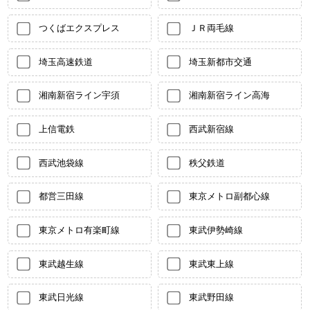
つくばエクスプレス
ＪＲ両毛線
埼玉高速鉄道
埼玉新都市交通
湘南新宿ライン宇須
湘南新宿ライン高海
上信電鉄
西武新宿線
西武池袋線
秩父鉄道
都営三田線
東京メトロ副都心線
東京メトロ有楽町線
東武伊勢崎線
東武越生線
東武東上線
東武日光線
東武野田線