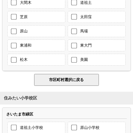
大間木
道祖土
芝原
太田窪
原山
馬場
東浦和
東大門
松木
美園
住みたい小学校区
さいたま市緑区
道祖土小学校
原山小学校