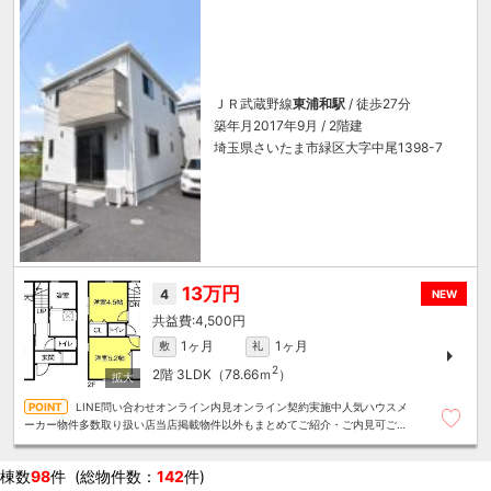
ＪＲ武蔵野線
東浦和駅
/ 徒歩27分
築年月2017年9月 / 2階建
埼玉県さいたま市緑区大字中尾1398-7
13万円
4
NEW
4,500円
1ヶ月
1ヶ月
敷
礼
2
2階
3LDK（78.66ｍ
）
LINE問い合わせオンライン内見オンライン契約実施中人気ハウスメ
ーカー物件多数取り扱い店当店掲載物件以外もまとめてご紹介・ご内見可ご予
算にあったお部屋を多数ご紹介させていただきます
棟数
98
件 (総物件数：
142
件)