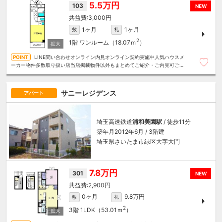
5.5万円
103
NEW
3,000円
1ヶ月
1ヶ月
敷
礼
2
1階
ワンルーム（18.07ｍ
）
LINE問い合わせオンライン内見オンライン契約実施中人気ハウスメ
ーカー物件多数取り扱い店当店掲載物件以外もまとめてご紹介・ご内見可ご予
算にあったお部屋を多数ご紹介させていただきます
サニーレジデンス
アパート
埼玉高速鉄道
浦和美園駅
/ 徒歩11分
築年月2012年6月 / 3階建
埼玉県さいたま市緑区大字大門
7.8万円
301
NEW
2,900円
0ヶ月
9.8万円
敷
礼
2
3階
1LDK（53.01ｍ
）