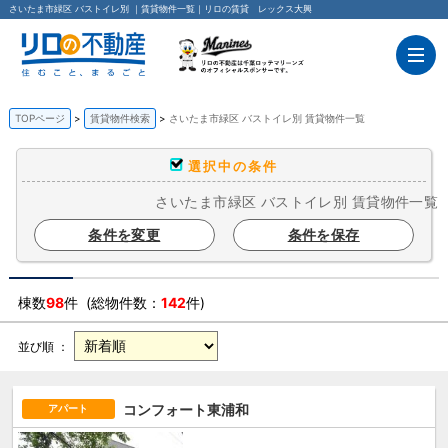
さいたま市緑区 バストイレ別 ｜賃貸物件一覧｜リロの賃貸 レックス大興
TOPページ
賃貸物件検索
さいたま市緑区 バストイレ別 賃貸物件一覧
選択中の条件
さいたま市緑区 バストイレ別 賃貸物件一覧
条件を変更
条件を保存
棟数
98
件 (総物件数：
142
件)
並び順 ：
コンフォート東浦和
アパート