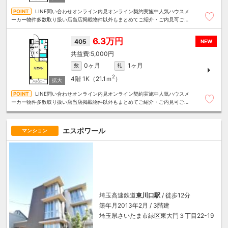
LINE問い合わせオンライン内見オンライン契約実施中人気ハウスメ
ーカー物件多数取り扱い店当店掲載物件以外もまとめてご紹介・ご内見可ご予
算にあったお部屋を多数ご紹介させていただきます
6.3万円
405
NEW
5,000円
0ヶ月
1ヶ月
敷
礼
2
4階
1K（21.1ｍ
）
LINE問い合わせオンライン内見オンライン契約実施中人気ハウスメ
ーカー物件多数取り扱い店当店掲載物件以外もまとめてご紹介・ご内見可ご予
算にあったお部屋を多数ご紹介させていただきます
エスポワール
マンション
埼玉高速鉄道
東川口駅
/ 徒歩12分
築年月2013年2月 / 3階建
埼玉県さいたま市緑区東大門３丁目22-19