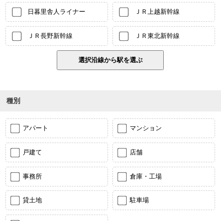
日暮里舎人ライナー
ＪＲ上越新幹線
ＪＲ長野新幹線
ＪＲ東北新幹線
種別
アパート
マンション
戸建て
店舗
事務所
倉庫・工場
貸土地
駐車場