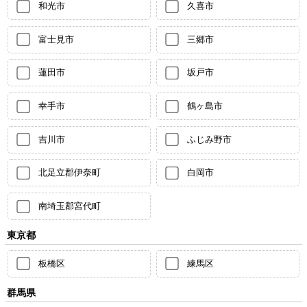
和光市
久喜市
富士見市
三郷市
蓮田市
坂戸市
幸手市
鶴ヶ島市
吉川市
ふじみ野市
北足立郡伊奈町
白岡市
南埼玉郡宮代町
東京都
板橋区
練馬区
群馬県