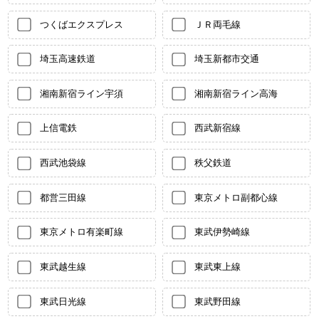
つくばエクスプレス
ＪＲ両毛線
埼玉高速鉄道
埼玉新都市交通
湘南新宿ライン宇須
湘南新宿ライン高海
上信電鉄
西武新宿線
西武池袋線
秩父鉄道
都営三田線
東京メトロ副都心線
東京メトロ有楽町線
東武伊勢崎線
東武越生線
東武東上線
東武日光線
東武野田線