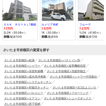
ＯＡＫ ＲＯＹＡＬ?番館
カメリア本町
フルーヴ
7.1万円
7.5万円
7.2万円
2LDK（55.08㎡）
1K（30.08㎡）
1LDK（41.60㎡）
岩槻
/徒歩10分
岩槻
/徒歩5分
岩槻
/徒歩12分
さいたま市岩槻区の賃貸を探す
さいたま市岩槻区+給湯
さいたま市岩槻区+バストイレ別
さいたま市岩槻区+シャワー
さいたま市岩槻区+追焚機能浴室
さいたま市岩槻区+浴室乾燥機
さいたま市岩槻区+洗面所独立
さいたま市岩槻区+温水洗浄便座
さいたま市岩槻区+シャワー付洗面台
さいたま市岩槻区+システムキッチン
さいたま市岩槻区+対面式キッチン
さいたま市岩槻区+3口以上コンロ
さいたま市岩槻区+バルコニー
さいたま市岩槻区+フローリング
さいたま市岩槻区+エアコン
さいたま市岩槻区+シューズボックス
さいたま市岩槻区+床下収納