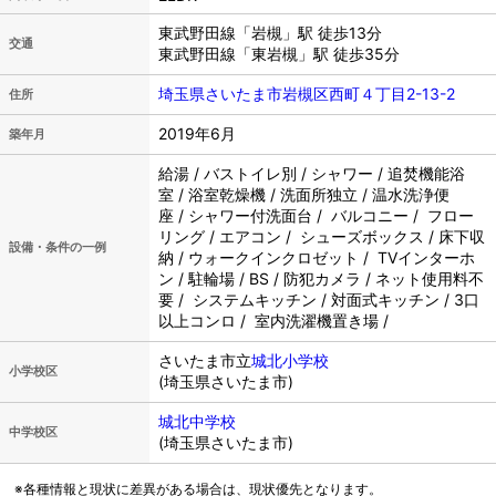
東武野田線「岩槻」駅 徒歩13分
交通
東武野田線「東岩槻」駅 徒歩35分
埼玉県さいたま市岩槻区西町４丁目2-13-2
住所
2019年6月
築年月
給湯 / バストイレ別 / シャワー / 追焚機能浴
室 / 浴室乾燥機 / 洗面所独立 / 温水洗浄便
座 / シャワー付洗面台 / バルコニー / フロー
リング / エアコン / シューズボックス / 床下収
設備・条件の一例
納 / ウォークインクロゼット / TVインターホ
ン / 駐輪場 / BS / 防犯カメラ / ネット使用料不
要 / システムキッチン / 対面式キッチン / 3口
以上コンロ / 室内洗濯機置き場 /
さいたま市立
城北小学校
小学校区
(埼玉県さいたま市)
城北中学校
中学校区
(埼玉県さいたま市)
※各種情報と現状に差異がある場合は、現状優先となります。