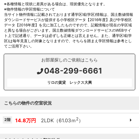
※各種情報と現状に差異がある場合は、現状優先となります。
※物件情報の学区情報について
当サイト物件情報に記載されております通学区域(学区)情報は、国土数値情報
ダウンロードサービスが提供する小学校区データ【2016年度】及び中学校区
データ【2016年度】を元に加工したものですので、記載情報が現在の学区域
と異なる場合がございます。国土数値情報ダウンロードサービスのWEBサイ
ト上で記述通り、データは必ずしも正確とは言えません。また、通学区域(学
区)は毎年見直しの対象となりますので、そちらを踏まえ学区情報は参考とし
てご活用下さい。
お部屋探しのご依頼はこちら
048-299-6661
リロの賃貸 レックス大興
こちらの物件の空室状況
2
2階
14.8万円
2LDK（61.03ｍ
）