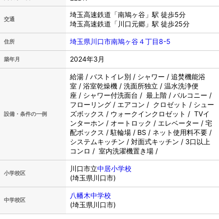
埼玉高速鉄道「南鳩ヶ谷」駅 徒歩5分
交通
埼玉高速鉄道「川口元郷」駅 徒歩25分
埼玉県川口市南鳩ヶ谷４丁目8-5
住所
2024年3月
築年月
給湯 / バストイレ別 / シャワー / 追焚機能浴
室 / 浴室乾燥機 / 洗面所独立 / 温水洗浄便
座 / シャワー付洗面台 / 最上階 / バルコニー /
フローリング / エアコン / クロゼット / シュー
ズボックス / ウォークインクロゼット / TVイ
設備・条件の一例
ンターホン / オートロック / エレベーター / 宅
配ボックス / 駐輪場 / BS / ネット使用料不要 /
システムキッチン / 対面式キッチン / 3口以上
コンロ / 室内洗濯機置き場 /
川口市立
中居小学校
小学校区
(埼玉県川口市)
八幡木中学校
中学校区
(埼玉県川口市)