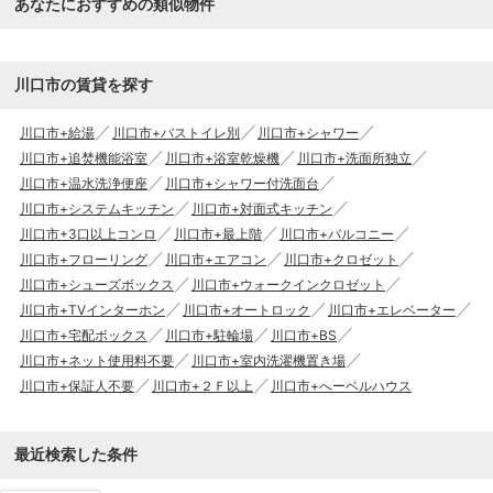
あなたにおすすめの類似物件
川口市の賃貸を探す
川口市+給湯
川口市+バストイレ別
川口市+シャワー
川口市+追焚機能浴室
川口市+浴室乾燥機
川口市+洗面所独立
川口市+温水洗浄便座
川口市+シャワー付洗面台
川口市+システムキッチン
川口市+対面式キッチン
川口市+3口以上コンロ
川口市+最上階
川口市+バルコニー
川口市+フローリング
川口市+エアコン
川口市+クロゼット
川口市+シューズボックス
川口市+ウォークインクロゼット
川口市+TVインターホン
川口市+オートロック
川口市+エレベーター
川口市+宅配ボックス
川口市+駐輪場
川口市+BS
川口市+ネット使用料不要
川口市+室内洗濯機置き場
川口市+保証人不要
川口市+２Ｆ以上
川口市+へーベルハウス
最近検索した条件