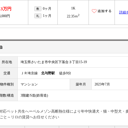
1K
.3万円
0ヶ月
敷
詳細
2
1ヶ月
4,000円
礼
22.35ｍ
ａ
所在地
埼玉県さいたま市中央区下落合３丁目15-19
交通
ＪＲ埼京線
北与野駅
徒歩9分
物件種別
マンション
築年月
2023年7月
階数/構造
3階建/S造(鉄骨造)
H-M対応ペット共生へーベルメゾン高断熱仕様により年中快適犬・猫・中型犬・
ごと～リロの賃貸へお任せください