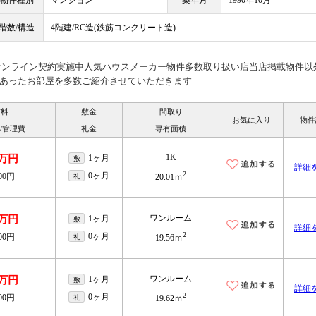
階数/構造
4階建/RC造(鉄筋コンクリート造)
見オンライン契約実施中人気ハウスメーカー物件多数取り扱い店当店掲載物件以
あったお部屋を多数ご紹介させていただきます
賃料
敷金
間取り
お気に入り
物件
/管理費
礼金
専有面積
1K
9万円
1ヶ月
敷
詳細
2
0ヶ月
000円
礼
20.01ｍ
ワンルーム
8万円
1ヶ月
敷
詳細
2
0ヶ月
000円
礼
19.56ｍ
ワンルーム
8万円
1ヶ月
敷
詳細
2
0ヶ月
000円
礼
19.62ｍ