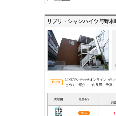
リブリ・シャンハイツ与野本
LINE問い合わせオンライン内
とめてご紹介・ご内見可ご予算に
間取図
部屋番号
共
7
NEW