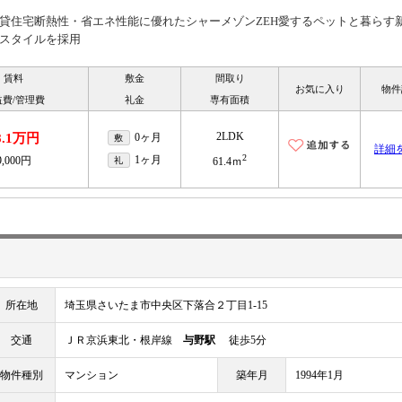
貸住宅断熱性・省エネ性能に優れたシャーメゾンZEH愛するペットと暮らす
スタイルを採用
賃料
敷金
間取り
お気に入り
物件
益費/管理費
礼金
専有面積
2LDK
8.1万円
0ヶ月
敷
詳細
2
1ヶ月
9,000円
礼
61.4ｍ
所在地
埼玉県さいたま市中央区下落合２丁目1-15
交通
ＪＲ京浜東北・根岸線
与野駅
徒歩5分
物件種別
マンション
築年月
1994年1月