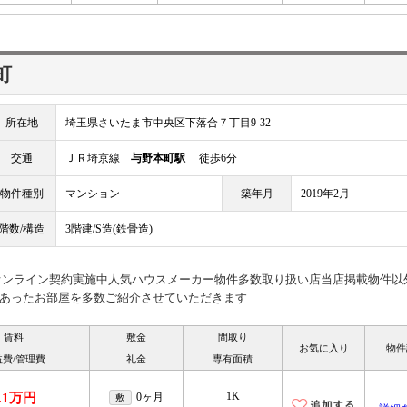
町
所在地
埼玉県さいたま市中央区下落合７丁目9-32
交通
ＪＲ埼京線
与野本町駅
徒歩6分
物件種別
マンション
築年月
2019年2月
階数/構造
3階建/S造(鉄骨造)
見オンライン契約実施中人気ハウスメーカー物件多数取り扱い店当店掲載物件以
あったお部屋を多数ご紹介させていただきます
賃料
敷金
間取り
お気に入り
物件
益費/管理費
礼金
専有面積
1K
.1万円
0ヶ月
敷