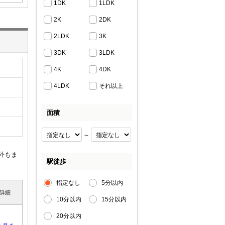
1DK
1LDK
2K
2DK
2LDK
3K
3DK
3LDK
4K
4DK
4LDK
それ以上
面積
～
外もま
駅徒歩
指定なし
5分以内
詳細
10分以内
15分以内
20分以内