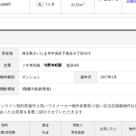
詳細
2
1ヶ月
4,000円
礼
22.35ｍ
所在地
埼玉県さいたま市中央区下落合６丁目10-9
交通
ＪＲ埼京線
与野本町駅
徒歩4分
物件種別
マンション
築年月
2017年1月
階数/構造
3階建/S造(鉄骨造)
見オンライン契約実施中人気ハウスメーカー物件多数取り扱い店当店掲載物件以
あったお部屋を多数ご紹介させていただきます
賃料
敷金
間取り
お気に入り
物件
益費/管理費
礼金
専有面積