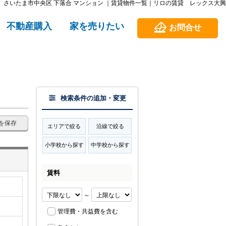
さいたま市中央区 下落合 マンション ｜賃貸物件一覧｜リロの賃貸 レックス大興
不動産購入
家を売りたい
お問合せ
検索条件の追加・変更
を保存
エリアで絞る
沿線で絞る
小学校から探す
中学校から探す
賃料
～
管理費・共益費を含む