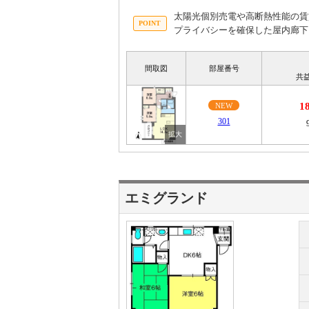
太陽光個別売電や高断熱性能の賃
プライバシーを確保した屋内廊下
間取図
部屋番号
共
1
NEW
301
エミグランド