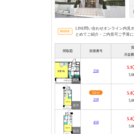
LINE問い合わせオンライン内
とめてご紹介・ご内見可ご予算に
間取図
部屋番号
共益費
5.
216
5,
5.
NEW
219
5,
5.
410
5,