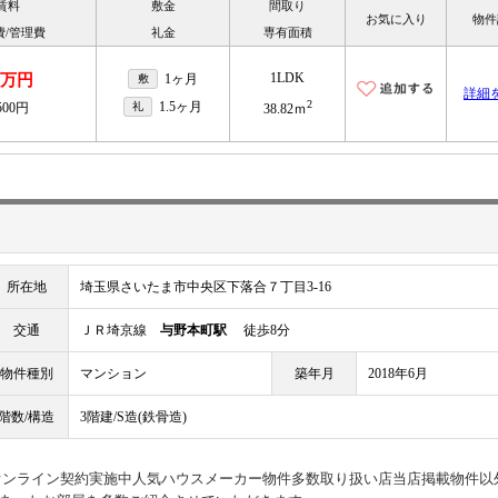
賃料
敷金
間取り
お気に入り
物件
費/管理費
礼金
専有面積
1LDK
2万円
1ヶ月
敷
詳細
2
1.5ヶ月
500円
礼
38.82ｍ
所在地
埼玉県さいたま市中央区下落合７丁目3-16
交通
ＪＲ埼京線
与野本町駅
徒歩8分
物件種別
マンション
築年月
2018年6月
階数/構造
3階建/S造(鉄骨造)
見オンライン契約実施中人気ハウスメーカー物件多数取り扱い店当店掲載物件以