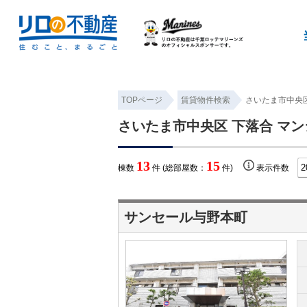
TOPページ
賃貸物件検索
さいたま市中央区
さいたま市中央区 下落合 マン
13
15
棟数
件 (総部屋数：
件)
表示件数
サンセール与野本町