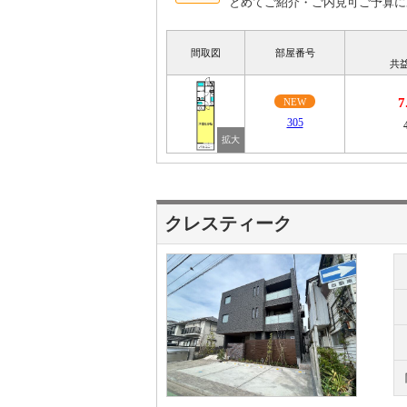
とめてご紹介・ご内見可ご予算に
間取図
部屋番号
共
7
NEW
305
クレスティーク