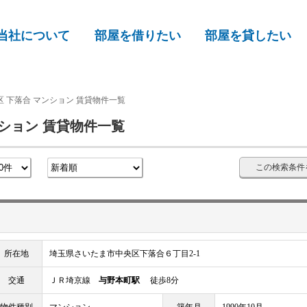
当社について
部屋を借りたい
部屋を貸したい
 下落合 マンション 賃貸物件一覧
ション 賃貸物件一覧
この検索条件
所在地
埼玉県さいたま市中央区下落合６丁目2-1
交通
ＪＲ埼京線
与野本町駅
徒歩8分
物件種別
マンション
築年月
1990年10月