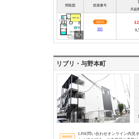
間取図
部屋番号
共益
1
NEW
305
9,
リブリ・与野本町
LINE問い合わせオンライン内