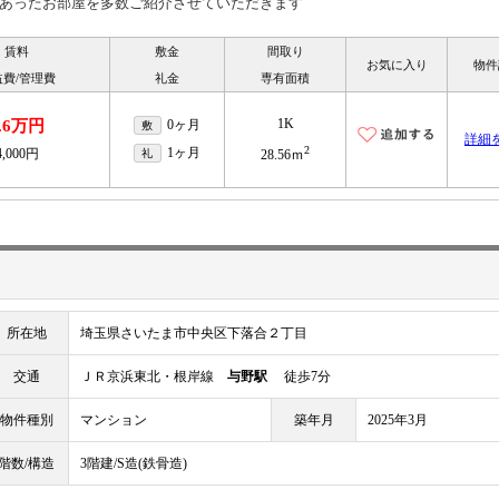
あったお部屋を多数ご紹介させていただきます
賃料
敷金
間取り
お気に入り
物件
益費/管理費
礼金
専有面積
1K
.6万円
0ヶ月
敷
詳細
2
1ヶ月
4,000円
礼
28.56ｍ
所在地
埼玉県さいたま市中央区下落合２丁目
交通
ＪＲ京浜東北・根岸線
与野駅
徒歩7分
物件種別
マンション
築年月
2025年3月
階数/構造
3階建/S造(鉄骨造)