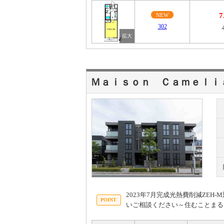
7
NEW
302
Ｍａｉｓｏｎ Ｃａｍｅｌｉ
2023年7月完成光熱費削減ZE
いご相談ください～住むことまる