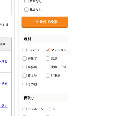
敷金なし
礼金なし
外もま
種別
詳細
アパート
マンション
戸建て
店舗
を見る
事務所
倉庫・工場
貸土地
駐車場
を見る
その他
間取り
を見る
ワンルーム
1K