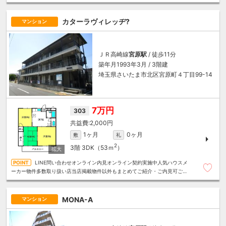
借り相談可能～住むことまるごと～リロの賃貸へお任せください
カターラヴィレッヂ?
マンション
ＪＲ高崎線
宮原駅
/ 徒歩11分
築年月1993年3月 / 3階建
埼玉県さいたま市北区宮原町４丁目99-14
7万円
303
2,000円
1ヶ月
0ヶ月
敷
礼
2
3階
3DK（53ｍ
）
LINE問い合わせオンライン内見オンライン契約実施中人気ハウスメ
ーカー物件多数取り扱い店当店掲載物件以外もまとめてご紹介・ご内見可ご予
算にあったお部屋を多数ご紹介させていただきます
MONA-A
マンション