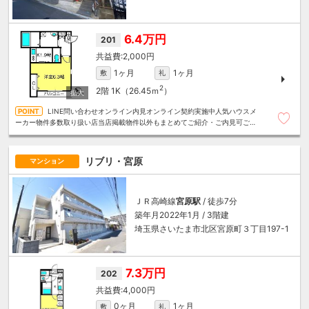
6.4万円
201
2,000円
1ヶ月
1ヶ月
敷
礼
2
2階
1K（26.45ｍ
）
LINE問い合わせオンライン内見オンライン契約実施中人気ハウスメ
ーカー物件多数取り扱い店当店掲載物件以外もまとめてご紹介・ご内見可ご予
算にあったお部屋を多数ご紹介させていただきます
リブリ・宮原
マンション
ＪＲ高崎線
宮原駅
/ 徒歩7分
築年月2022年1月 / 3階建
埼玉県さいたま市北区宮原町３丁目197-1
7.3万円
202
4,000円
0ヶ月
1ヶ月
敷
礼