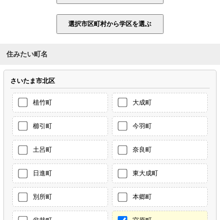
住みたい町名
さいたま市北区
植竹町
大成町
櫛引町
今羽町
土呂町
奈良町
日進町
東大成町
別所町
本郷町