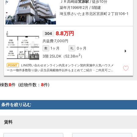
ＪＲ高崎線
宮原駅
/ 徒歩10分
築年月1996年2月 / 5階建
埼玉県さいたま市北区宮原町２丁目106-1
8.8万円
304
7,000円
1ヶ月
0ヶ月
敷
礼
2
3階
2SLDK（52.38ｍ
）
LINE問い合わせオンライン内見オンライン契約実施中人気ハウスメ
ーカー物件多数取り扱い店当店掲載物件以外もまとめてご紹介・ご内見可ご予
算にあったお部屋を多数ご紹介させていただきます
棟数
8
件 (総物件数：
8
件)
条件を絞り込む
賃料