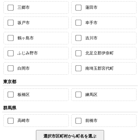
三郷市
蓮田市
坂戸市
幸手市
鶴ヶ島市
吉川市
ふじみ野市
北足立郡伊奈町
白岡市
南埼玉郡宮代町
東京都
板橋区
練馬区
群馬県
高崎市
前橋市