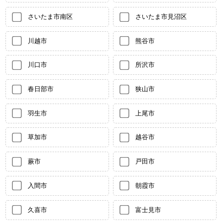
さいたま市南区
さいたま市見沼区
川越市
熊谷市
川口市
所沢市
春日部市
狭山市
羽生市
上尾市
草加市
越谷市
蕨市
戸田市
入間市
朝霞市
久喜市
富士見市