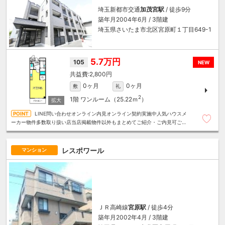
埼玉新都市交通
加茂宮駅
/ 徒歩9分
築年月2004年6月 / 3階建
埼玉県さいたま市北区宮原町１丁目649-1
5.7万円
105
NEW
2,800円
0ヶ月
0ヶ月
敷
礼
2
1階
ワンルーム（25.22ｍ
）
LINE問い合わせオンライン内見オンライン契約実施中人気ハウスメ
ーカー物件多数取り扱い店当店掲載物件以外もまとめてご紹介・ご内見可ご予
算にあったお部屋を多数ご紹介させていただきます
レスポワール
マンション
ＪＲ高崎線
宮原駅
/ 徒歩4分
築年月2002年4月 / 3階建