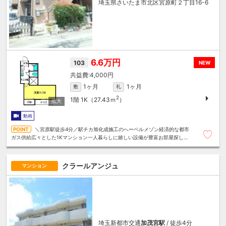
埼玉県さいたま市北区宮原町２丁目16-6
6.6万円
103
NEW
4,000円
1ヶ月
1ヶ月
敷
礼
2
1階
1K（27.43ｍ
）
動画
＼宮原駅徒歩4分／駅チカ旭化成施工のへーベルメゾン経済的な都市
ガス供給広々とした1Kマンション一人暮らしに嬉しい設備が豊富お部屋探しは
～住むことまるごと～リロの賃貸へお任せください
クラールアンジュ
マンション
埼玉新都市交通
加茂宮駅
/ 徒歩4分