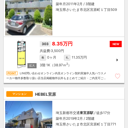
築年月2011年2月 / 3階建
埼玉県さいたま市北区宮原町１丁目509
8.35万円
303
NEW
3,500円
0ヶ月
11.35万円
敷
礼
2
3階
1K（38.97ｍ
）
LINE問い合わせオンライン内見オンライン契約実施中人気ハウスメ
ーカー物件多数取り扱い店当店掲載物件以外もまとめてご紹介・ご内見可ご予
算にあったお部屋を多数ご紹介させていただきます
HEBEL宮原
マンション
埼玉新都市交通
東宮原駅
/ 徒歩17分
築年月2019年2月 / 2階建
埼玉県さいたま市北区宮原町１丁目771