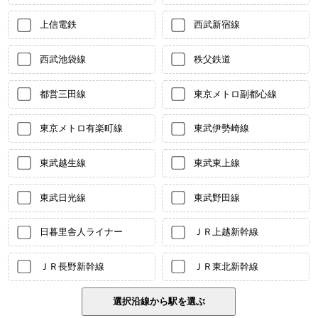
上信電鉄
西武新宿線
西武池袋線
秩父鉄道
都営三田線
東京メトロ副都心線
東京メトロ有楽町線
東武伊勢崎線
東武越生線
東武東上線
東武日光線
東武野田線
日暮里舎人ライナー
ＪＲ上越新幹線
ＪＲ長野新幹線
ＪＲ東北新幹線