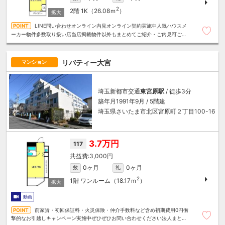
2
2階
1K（26.08ｍ
）
LINE問い合わせオンライン内見オンライン契約実施中人気ハウスメ
ーカー物件多数取り扱い店当店掲載物件以外もまとめてご紹介・ご内見可ご予
算にあったお部屋を多数ご紹介させていただきます
リバティー大宮
マンション
埼玉新都市交通
東宮原駅
/ 徒歩3分
築年月1991年9月 / 5階建
埼玉県さいたま市北区宮原町２丁目100-16
3.7万円
117
3,000円
0ヶ月
0ヶ月
敷
礼
2
1階
ワンルーム（18.17ｍ
）
動画
前家賃・初回保証料・火災保険・仲介手数料など含め初期費用0円衝
撃的なお引越しキャンペーン実施中ぜひぜひお問い合わせください法人まとめ