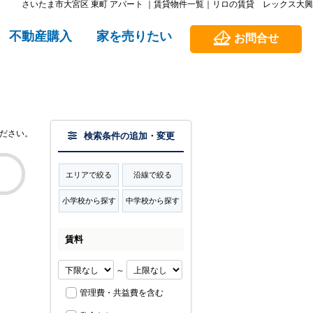
さいたま市大宮区 東町 アパート ｜賃貸物件一覧｜リロの賃貸 レックス大興
不動産購入
家を売りたい
お問合せ
ださい。
検索条件の追加・変更
エリアで絞る
沿線で絞る
小学校から探す
中学校から探す
賃料
～
管理費・共益費を含む