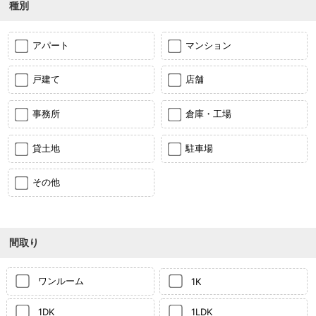
種別
アパート
マンション
戸建て
店舗
事務所
倉庫・工場
貸土地
駐車場
その他
間取り
ワンルーム
1K
1DK
1LDK