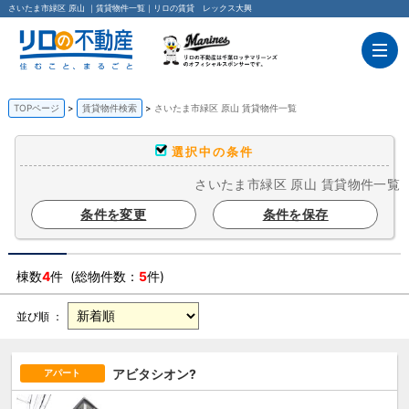
さいたま市緑区 原山 ｜賃貸物件一覧｜リロの賃貸 レックス大興
TOPページ
賃貸物件検索
さいたま市緑区 原山 賃貸物件一覧
選択中の条件
さいたま市緑区 原山 賃貸物件一覧
条件を変更
条件を保存
棟数
4
件 (総物件数：
5
件)
並び順 ：
アビタシオン?
アパート