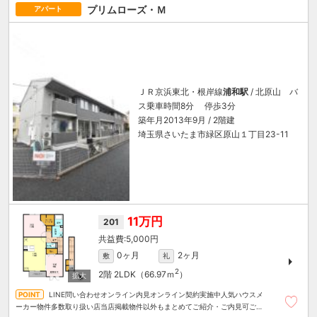
プリムローズ・Ｍ
アパート
ＪＲ京浜東北・根岸線
浦和駅
/ 北原山 バ
ス乗車時間8分 停歩3分
築年月2013年9月 / 2階建
埼玉県さいたま市緑区原山１丁目23-11
11万円
201
5,000円
0ヶ月
2ヶ月
敷
礼
2
2階
2LDK（66.97ｍ
）
LINE問い合わせオンライン内見オンライン契約実施中人気ハウスメ
ーカー物件多数取り扱い店当店掲載物件以外もまとめてご紹介・ご内見可ご予
算にあったお部屋を多数ご紹介させていただきます