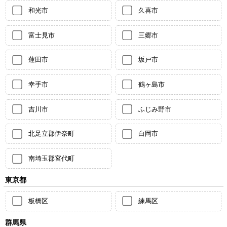
和光市
久喜市
富士見市
三郷市
蓮田市
坂戸市
幸手市
鶴ヶ島市
吉川市
ふじみ野市
北足立郡伊奈町
白岡市
南埼玉郡宮代町
東京都
板橋区
練馬区
群馬県