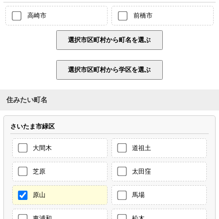
高崎市
前橋市
住みたい町名
さいたま市緑区
大間木
道祖土
芝原
太田窪
原山
馬場
東浦和
松木