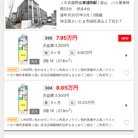
ＪＲ武蔵野線
東浦和駅
/ 原山 バス乗車時
間23分 停歩4分
築年月2021年3月 / 3階建
埼玉県さいたま市緑区原山１丁目2-7
7.95万円
205
NEW
3,500円
0ヶ月
9.95万円
敷
礼
2
2階
1K（27.8ｍ
）
LINE問い合わせオンライン内見オンライン契約実施中人気ハウスメ
ーカー物件多数取り扱い店当店掲載物件以外もまとめてご紹介・ご内見可ご予
算にあったお部屋を多数ご紹介させていただきます
8.05万円
304
3,500円
0ヶ月
10.05万円
敷
礼
2
3階
1K（27.8ｍ
）
LINE問い合わせオンライン内見オンライン契約実施中人気ハウスメ
ーカー物件多数取り扱い店当店掲載物件以外もまとめてご紹介・ご内見可ご予
算にあったお部屋を多数ご紹介させていただきます