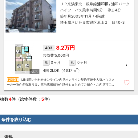
ＪＲ京浜東北・根岸線
浦和駅
/ 浦和パーク
ハイツ バス乗車時間9分 停歩4分
築年月2003年11月 / 4階建
埼玉県さいたま市緑区原山２丁目40-3
8.2万円
403
5,000円
0ヶ月
0ヶ月
敷
礼
2
4階
2LDK（46.17ｍ
）
LINE問い合わせオンライン内見オンライン契約実施中人気ハウスメ
ーカー物件多数取り扱い店当店掲載物件以外もまとめてご紹介・ご内見可ご予
算にあったお部屋を多数ご紹介させていただきます
棟数
4
件 (総物件数：
5
件)
条件を絞り込む
賃料