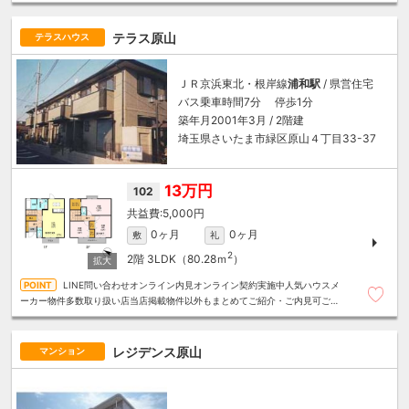
テラス原山
テラスハウス
ＪＲ京浜東北・根岸線
浦和駅
/ 県営住宅
バス乗車時間7分 停歩1分
築年月2001年3月 / 2階建
埼玉県さいたま市緑区原山４丁目33-37
13万円
102
5,000円
0ヶ月
0ヶ月
敷
礼
2
2階
3LDK（80.28ｍ
）
LINE問い合わせオンライン内見オンライン契約実施中人気ハウスメ
ーカー物件多数取り扱い店当店掲載物件以外もまとめてご紹介・ご内見可ご予
算にあったお部屋を多数ご紹介させていただきます
レジデンス原山
マンション