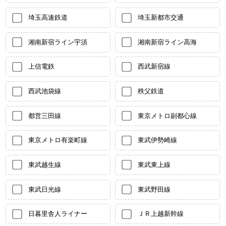
埼玉高速鉄道
埼玉新都市交通
湘南新宿ライン宇須
湘南新宿ライン高海
上信電鉄
西武新宿線
西武池袋線
秩父鉄道
都営三田線
東京メトロ副都心線
東京メトロ有楽町線
東武伊勢崎線
東武越生線
東武東上線
東武日光線
東武野田線
日暮里舎人ライナー
ＪＲ上越新幹線