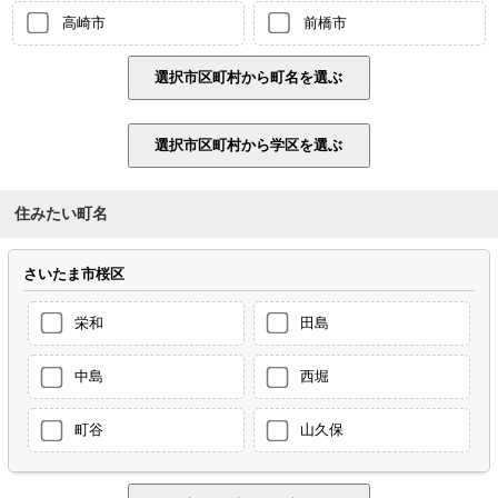
高崎市
前橋市
住みたい町名
さいたま市桜区
栄和
田島
中島
西堀
町谷
山久保