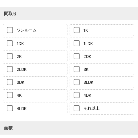
間取り
ワンルーム
1K
1DK
1LDK
2K
2DK
2LDK
3K
3DK
3LDK
4K
4DK
それ以上
4LDK
面積