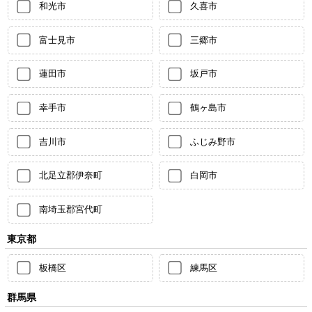
和光市
久喜市
富士見市
三郷市
蓮田市
坂戸市
幸手市
鶴ヶ島市
吉川市
ふじみ野市
北足立郡伊奈町
白岡市
南埼玉郡宮代町
東京都
板橋区
練馬区
群馬県