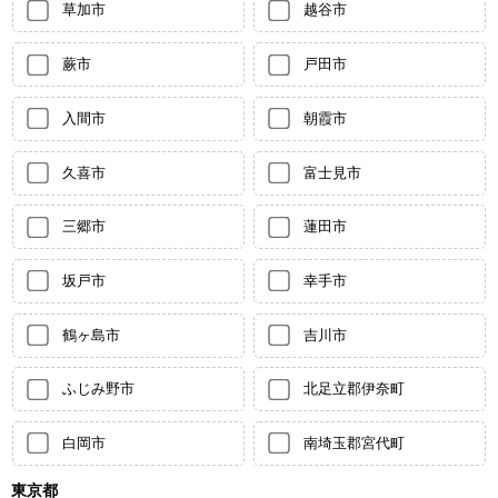
草加市
越谷市
蕨市
戸田市
入間市
朝霞市
久喜市
富士見市
三郷市
蓮田市
坂戸市
幸手市
鶴ヶ島市
吉川市
ふじみ野市
北足立郡伊奈町
白岡市
南埼玉郡宮代町
東京都