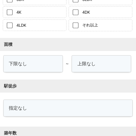
4K
4DK
それ以上
4LDK
面積
～
駅徒歩
築年数