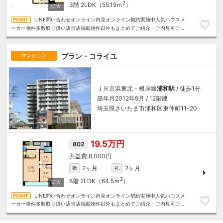
2
3階
2LDK（55.19ｍ
）
LINE問い合わせオンライン内見オンライン契約実施中人気ハウスメ
ーカー物件多数取り扱い店当店掲載物件以外もまとめてご紹介・ご内見可ご予
算にあったお部屋を多数ご紹介させていただきます
ブラン・コライユ
マンション
ＪＲ京浜東北・根岸線
浦和駅
/ 徒歩1分
築年月2012年9月 / 12階建
埼玉県さいたま市浦和区東仲町11-20
19.5万円
802
8,000円
2ヶ月
2ヶ月
敷
礼
2
8階
2LDK（64.5ｍ
）
LINE問い合わせオンライン内見オンライン契約実施中人気ハウスメ
ーカー物件多数取り扱い店当店掲載物件以外もまとめてご紹介・ご内見可ご予
算にあったお部屋を多数ご紹介させていただきます