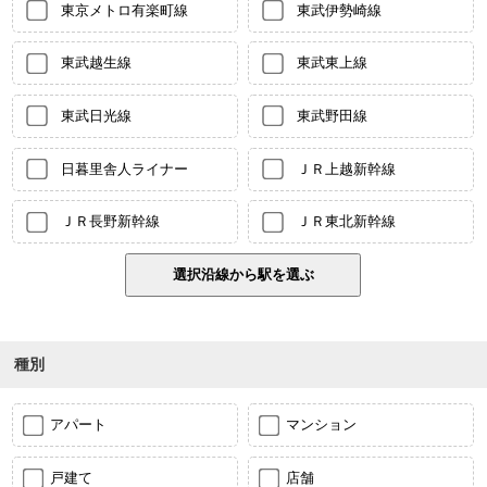
東京メトロ有楽町線
東武伊勢崎線
東武越生線
東武東上線
東武日光線
東武野田線
日暮里舎人ライナー
ＪＲ上越新幹線
ＪＲ長野新幹線
ＪＲ東北新幹線
種別
アパート
マンション
戸建て
店舗