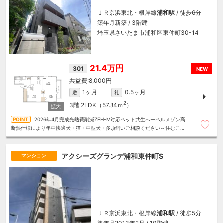
ＪＲ京浜東北・根岸線
浦和駅
/ 徒歩6分
築年月新築 / 3階建
埼玉県さいたま市浦和区東仲町30-14
21.4万円
301
NEW
8,000円
1ヶ月
0.5ヶ月
敷
礼
2
3階
2LDK（57.84ｍ
）
2026年4月完成光熱費削減ZEH-M対応ペット共生へーベルメゾン高
断熱仕様により年中快適犬・猫・中型犬・多頭飼いご相談ください～住むこと
まるごと～リロの賃貸へお任せください
アクシーズグランデ浦和東仲町S
マンション
ＪＲ京浜東北・根岸線
浦和駅
/ 徒歩5分
築年月2013年2月 / 10階建