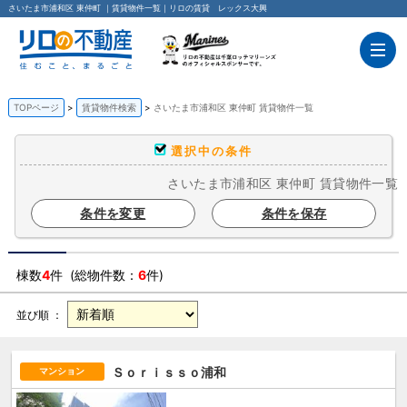
さいたま市浦和区 東仲町 ｜賃貸物件一覧｜リロの賃貸 レックス大興
TOPページ
賃貸物件検索
さいたま市浦和区 東仲町 賃貸物件一覧
選択中の条件
さいたま市浦和区 東仲町 賃貸物件一覧
条件を変更
条件を保存
棟数
4
件 (総物件数：
6
件)
並び順 ：
Ｓｏｒｉｓｓｏ浦和
マンション