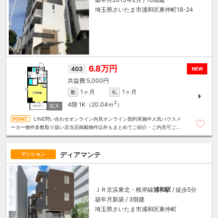
埼玉県さいたま市浦和区東仲町18-24
6.8万円
403
NEW
5,000円
1ヶ月
1ヶ月
敷
礼
2
4階
1K（20.04ｍ
）
LINE問い合わせオンライン内見オンライン契約実施中人気ハウスメ
ーカー物件多数取り扱い店当店掲載物件以外もまとめてご紹介・ご内見可ご予
算にあったお部屋を多数ご紹介させていただきます
ディアマンテ
マンション
ＪＲ京浜東北・根岸線
浦和駅
/ 徒歩5分
築年月新築 / 3階建
埼玉県さいたま市浦和区東仲町