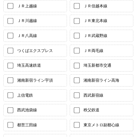
ＪＲ上越線
ＪＲ信越本線
ＪＲ川越線
ＪＲ東北本線
ＪＲ八高線
ＪＲ武蔵野線
つくばエクスプレス
ＪＲ両毛線
埼玉高速鉄道
埼玉新都市交通
湘南新宿ライン宇須
湘南新宿ライン高海
上信電鉄
西武新宿線
西武池袋線
秩父鉄道
都営三田線
東京メトロ副都心線