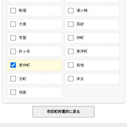
駒場
瀬ヶ崎
大東
高砂
常盤
仲町
針ヶ谷
東岸町
東仲町
前地
元町
本太
領家