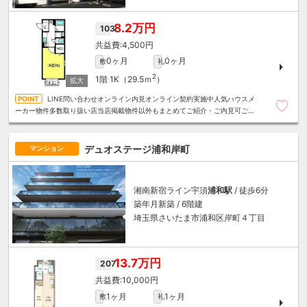
8.2万円
103
4,500円
0ヶ月
0ヶ月
敷
礼
2
1階
1K（29.5ｍ
）
LINE問い合わせオンライン内見オンライン契約実施中人気ハウスメ
ーカー物件多数取り扱い店当店掲載物件以外もまとめてご紹介・ご内見可ご予
算にあったお部屋を多数ご紹介させていただきます
デュオステージ浦和岸町
マンション
湘南新宿ライン宇須
浦和駅
/ 徒歩6分
築年月新築 / 6階建
埼玉県さいたま市浦和区岸町４丁目
13.7万円
207
10,000円
1ヶ月
1ヶ月
敷
礼