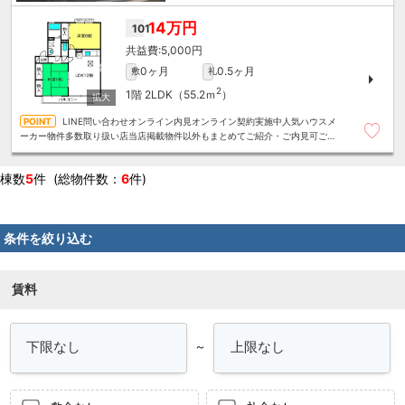
14万円
101
5,000円
0ヶ月
0.5ヶ月
敷
礼
2
1階
2LDK（55.2ｍ
）
LINE問い合わせオンライン内見オンライン契約実施中人気ハウスメ
ーカー物件多数取り扱い店当店掲載物件以外もまとめてご紹介・ご内見可ご予
算にあったお部屋を多数ご紹介させていただきます
棟数
5
件 (総物件数：
6
件)
条件を絞り込む
賃料
～