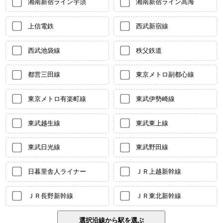
湘南新宿ライン宇須
湘南新宿ライン高海
上信電鉄
西武新宿線
西武池袋線
秩父鉄道
都営三田線
東京メトロ副都心線
東京メトロ有楽町線
東武伊勢崎線
東武越生線
東武東上線
東武日光線
東武野田線
日暮里舎人ライナー
ＪＲ上越新幹線
ＪＲ長野新幹線
ＪＲ東北新幹線