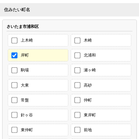
住みたい町名
さいたま市浦和区
上木崎
木崎
岸町
北浦和
駒場
瀬ヶ崎
大東
高砂
常盤
仲町
針ヶ谷
東岸町
東仲町
前地