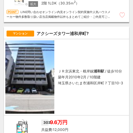
2
2階
1LDK（30.35ｍ
）
LINE問い合わせオンライン内見オンライン契約実施中人気ハウスメ
ーカー物件多数取り扱い店当店掲載物件以外もまとめてご紹介・ご内見可ご予
算にあったお部屋を多数ご紹介させていただきます
アクシーズタワー浦和岸町?
マンション
ＪＲ京浜東北・根岸線
浦和駅
/ 徒歩10分
築年月2010年2月 / 10階建
埼玉県さいたま市浦和区岸町７丁目10-3
9.6万円
303
12,000円