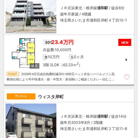
ＪＲ京浜東北・根岸線
浦和駅
/ 徒歩6分
築年月新築 / 4階建
埼玉県さいたま市浦和区岸町４丁目15-1
23.4万円
301
NEW
10,000円
10万円
0ヶ月
敷
礼
2
3階
2LDK（62.23ｍ
）
2026年4月完成光熱費削減ZEH-M対応ペット共生へーベルメゾン高
断熱仕様により年中快適犬・猫・中型犬・多頭飼いご相談ください～住むこと
まるごと～リロの賃貸へお任せください
ウィスタ岸町
アパート
ＪＲ京浜東北・根岸線
浦和駅
/ 徒歩14分
築年月2003年8月 / 2階建
埼玉県さいたま市浦和区岸町２丁目11-8