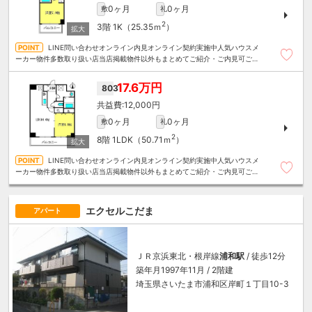
0ヶ月
0ヶ月
敷
礼
2
3階
1K（25.35ｍ
）
LINE問い合わせオンライン内見オンライン契約実施中人気ハウスメ
ーカー物件多数取り扱い店当店掲載物件以外もまとめてご紹介・ご内見可ご予
算にあったお部屋を多数ご紹介させていただきます
17.6万円
803
12,000円
0ヶ月
0ヶ月
敷
礼
2
8階
1LDK（50.71ｍ
）
LINE問い合わせオンライン内見オンライン契約実施中人気ハウスメ
ーカー物件多数取り扱い店当店掲載物件以外もまとめてご紹介・ご内見可ご予
算にあったお部屋を多数ご紹介させていただきます
エクセルこだま
アパート
ＪＲ京浜東北・根岸線
浦和駅
/ 徒歩12分
築年月1997年11月 / 2階建
埼玉県さいたま市浦和区岸町１丁目10-3